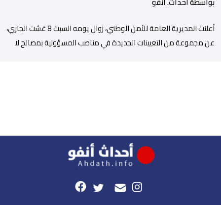
بواسطة أحداث. أنفو
أعلنت المديرية العامة للأمن الوطني، زوال يومه السبت 8 غشت الجاري،
عن مجموعة من التعيينات الجديدة في مناصب المسؤولية بمصالح لا
ممركزة للأمن الوطني بمدن الناظور ومراكش وأكادير وتيكيوين
والعروي وأسفي ووجدة والعيون والدار البيضاء وبني ملال وابن جرير
وطنجة وأصيلة، وذلك في إطار دينامية داخلية تهدف لضخ دماء جديدة
والاستعانة بكفاءات أمنية شابة ومتمرسة، […]
هذا الموقع
راسلونا