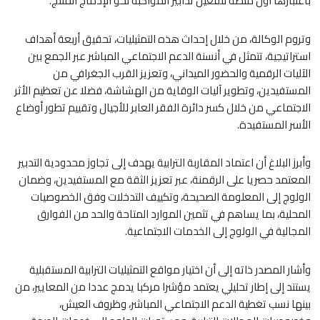
باعتبارها أول منصة لتفعيل تدابير المواكبة نحو الإدماج المنتج.
وتروم الوكالة، من خلال إحداث هذه التمثيليات، تحقيق أربعة أهداف
استراتيجية، تتمثل في أنسنة الدعم الاجتماعي المباشر عبر الجمع بين
الآليات الرقمية والحضور الميداني، وتعزيز القرب الجغرافي من
المستفيدين، وتطوير آليات الوقاية من الهشاشة، فضلا عن تعظيم الأثر
الاجتماعي من خلال كسر دائرة الفقر العابر للأجيال وتقييم تطور أوضاع
الأسر المستفيدة.
وأبرز البلاغ أن اعتماد المقاربة الترابية يهدف إلى تجاوز محدودية التدبير
المعتمد حصريا على الرقمنة، عبر تعزيز الثقة مع المستفيدين، وضمان
الولوج إلى المعلومة الصحيحة، وتكييف التدخلات وفق الخصوصيات
المحلية، بما يساهم في تثمين الموارد المتاحة والحد من الفوارق
المجالية في الولوج إلى الخدمات الاجتماعية.
وأشار المصدر ذاته إلى أن اختيار مواقع التمثيليات الترابية المستقبلية
يستند إلى إطار تحليلي يعتمد مؤشرا مركبا يدمج عددا من المعايير، من
بينها نسب تغطية الدعم الاجتماعي المباشر، وظروف العيش،