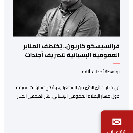
فرانسيسكو كاريون.. يَختطِف المنابر
العمومية الإسبانية لتصريف أجندات
معادية للمغرب
بواسطة أحداث. أنفو
في خطوة تثير الكثير من الاستغراب، وتَطرَح تساؤلات عميقة
حول مسار الإعلام العمومي الإسباني، نشر الصحفي المثير
للجدل فرانسيسكو كاريون مقالاً مطولاً ومتحيزاً على بوابة
مؤسسة الإذاعة والتلفزيون الإسبانية العمومية (RTVE).
✉
المقال الذي حَمَل عنواناً مليئاً بالإيحاءات السلبية: “المغرب،
بين غياب محمد السادس، شائعات الانتقال والاضطرابات
شترك الآن