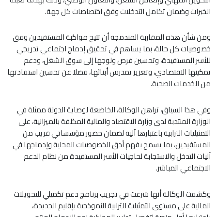
الخبرات وضمان تكامل التدخلات وفق اختصاصات كل جهة.
ومن شأن هذه المقاربة المندمجة أن تتيح مواكبة المستفيدين وفق
خصوصيات كل حالة، بما يساهم في تحقيق إدماج اجتماعي تدريجي
للأسر المستفيدة، وتحسين فرص ولوجها إلى سوق الشغل، ودعم
تمكينها الاقتصادي، وتعزيز تمدرس أبنائها، فضلا عن تحسين استفادتها
من الخدمات الصحية.
وفي هذا السياق، تراهن الوكالة، الخاضعة لوصاية الدولة ممثلة في
الوزارة المنتدبة لدى وزارة الاقتصاد والمالية المكلفة بالميزانية، على
التمثيليات الترابية باعتبارها آلية لضمان حضور مؤسساتي قريب من
المستفيدين، بما يسمح بفهم أدق للخصوصيات المحلية وإدماجها في
آليات التدخل والاستجابة لحاجيات الأسر المستفيدة من نظام الدعم
الاجتماعي المباشر.
وكشفت الوكالة أنها شرعت في تجريب برنامج دعم تكميلي للتحويلات
المالية على مستوى التمثيلية الترابية النموذجية بإقليم الجديدة،