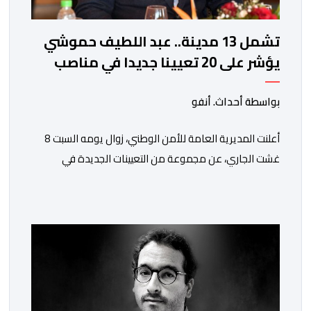
تشمل 13 مدينة.. عبد اللطيف حموشي
يؤشر على 20 تعيينا جديدا في مناصب
المسؤولية بمصالح الأمن الوطني
بواسطة أحداث. أنفو
أعلنت المديرية العامة للأمن الوطني، زوال يومه السبت 8
غشت الجاري، عن مجموعة من التعيينات الجديدة في
مناصب المسؤولية بمصالح لا ممركزة للأمن الوطني بمدن
الناظور ومراكش وأكادير وتيكيوين والعروي وأسفي ووجدة
والعيون والدار البيضاء وبني ملال وابن جرير وطنجة وأصيلة،
وذلك في إطار دينامية داخلية تهدف لضخ دماء جديدة
والاستعانة بكفاءات أمنية شابة ومتمرسة، […]