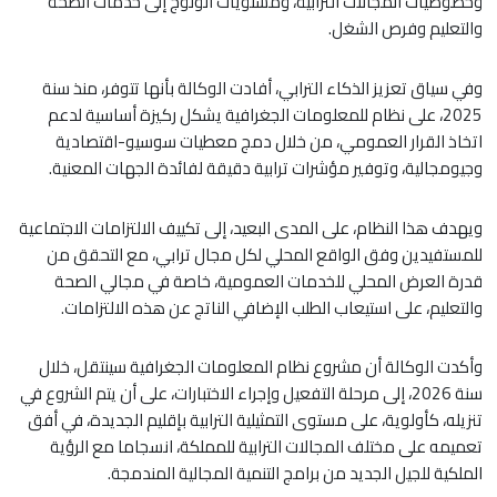
وخصوصيات المجالات الترابية، ومستويات الولوج إلى خدمات الصحة
والتعليم وفرص الشغل.
وفي سياق تعزيز الذكاء الترابي، أفادت الوكالة بأنها تتوفر، منذ سنة
2025، على نظام للمعلومات الجغرافية يشكل ركيزة أساسية لدعم
اتخاذ القرار العمومي، من خلال دمج معطيات سوسيو-اقتصادية
وجيومجالية، وتوفير مؤشرات ترابية دقيقة لفائدة الجهات المعنية.
ويهدف هذا النظام، على المدى البعيد، إلى تكييف الالتزامات الاجتماعية
للمستفيدين وفق الواقع المحلي لكل مجال ترابي، مع التحقق من
قدرة العرض المحلي للخدمات العمومية، خاصة في مجالي الصحة
والتعليم، على استيعاب الطلب الإضافي الناتج عن هذه الالتزامات.
وأكدت الوكالة أن مشروع نظام المعلومات الجغرافية سينتقل، خلال
سنة 2026، إلى مرحلة التفعيل وإجراء الاختبارات، على أن يتم الشروع في
تنزيله، كأولوية، على مستوى التمثيلية الترابية بإقليم الجديدة، في أفق
تعميمه على مختلف المجالات الترابية للمملكة، انسجاما مع الرؤية
الملكية للجيل الجديد من برامج التنمية المجالية المندمجة.