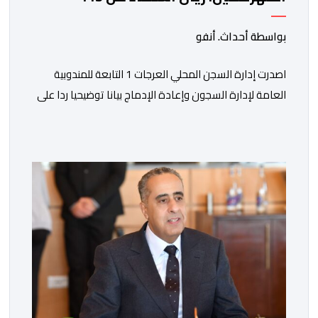
استشارة و50 فحصا طبيا
بواسطة أحداث. أنفو
اصدرت إدارة السجن المحلي العرجات 1 التابعة للمندوبية
العامة لإدارة السجون وإعادة الإدماج بيانا توضيحيا ردا على
ما تم تداوله ببعض الجرائد والمواقع الالكترونية بخصوص
الوضعية الصحية للسجين محمد زيان، المعتقل بالمؤسسة
ذاتها، وذلك لتنوير الرأي العام بالحقائق والمعطيات
الدقيقة.واوضحت إدارة المؤسسة السجنية أن المعني بالأمر
يستفيد منذ إيداعه من تتبع طبي منتظم ومستمر وفقا […]