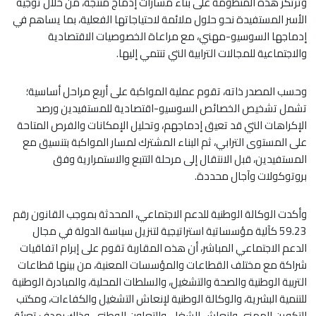
وترتكز هذه المنظومة على بناء مسارات إدماج منتجة، من خلال توجيه
الأسر المستفيدة نحو حلول ملائمة لاحتياجاتها الفعلية، بما يساهم في
إدماجها السوسيو-مهني، مع مراعاة الخصوصيات الاقتصادية
والاجتماعية للمجالات الترابية التي تنتمي إليها.
وحسب المصدر ذاته، تقوم عملية المواكبة على أربع مراحل أساسية؛
تشمل تشخيص الخصائص السوسيو-اقتصادية للمستفيدين ورصد
الإكراهات التي قد تعيق إدماجهم، وتحليل الإمكانات والفرص المتاحة
على المستوى الترابي، ثم البناء المشترك لمسار المواكبة بتنسيق مع
المستفيدين، قبل الانتقال إلى مرحلة التتبع والاستمرارية وفق
بروتوكولات وآجال محددة.
وأكدت الوكالة الوطنية للدعم الاجتماعي، المحدثة بموجب القانون رقم
59.23 كآلية مؤسساتية استراتيجية لتنزيل سياسة الدولة في مجال
الدعم الاجتماعي المباشر، أن هذه المقاربة تقوم على إبرام اتفاقيات
شراكة مع مختلف القطاعات والمؤسسات المعنية، من بينها قطاعات
التربية الوطنية والصحة والتشغيل، والسلطات المحلية، والمبادرة الوطنية
للتنمية البشرية، والوكالة الوطنية لإنعاش التشغيل والكفاءات، ومكتب
التكوين المهني وإنعاش الشغل، والتعاون الوطني، وذلك بهدف تعبئة