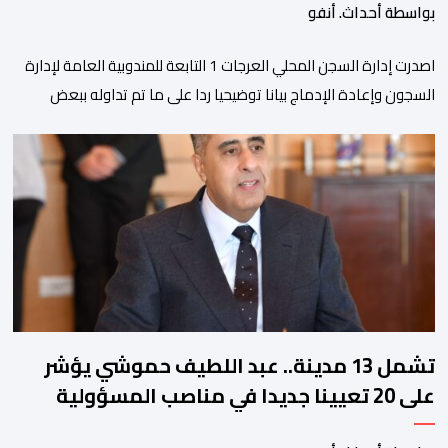
بواسطة أحداث. أنفو
اصدرت إدارة السجن المحلي العرجات 1 التابعة للمندوبية العامة لإدارة
السجون وإعادة الإدماج بيانا توضيحيا ردا على ما تم تداوله ببعض
الجرائد والمواقع الالكترونية بخصوص الوضعية الصحية للسجين محمد
زيان، المعتقل بالمؤسسة ذاتها، وذلك لتنوير الرأي العام بالحقائق
والمعطيات الدقيقة.واوضحت إدارة المؤسسة السجنية أن المعني
بالأمر يستفيد منذ إيداعه من تتبع طبي منتظم ومستمر وفقا […]
تشمل 13 مدينة.. عبد اللطيف حموشي يؤشر
على 20 تعيينا جديدا في مناصب المسؤولية
بمصالح الأمن الوطني