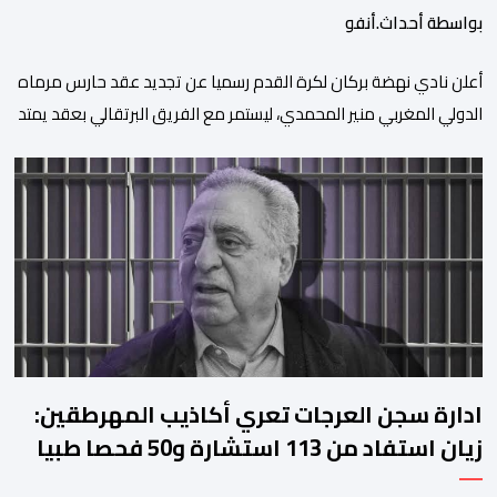
بواسطة أحداث.أنفو
​أعلن نادي نهضة بركان لكرة القدم رسميا عن تجديد عقد حارس مرماه
الدولي المغربي منير المحمدي، ليستمر مع الفريق البرتقالي بعقد يمتد
حتى صيف عام 2028. ​وجاء هذا الإعلان عبر الحسابات الرسمية للنادي
على منصات التواصل الاجتماعي، مصحوبا بعبارة “الرحلة مستمرة”، في
إشارة إلى رغبة الإدارة في الحفاظ على ركائز الفريق والتعزيز من
استقراره الفني […]
ادارة سجن العرجات تعري أكاذيب المهرطقين:
زيان استفاد من 113 استشارة و50 فحصا طبيا