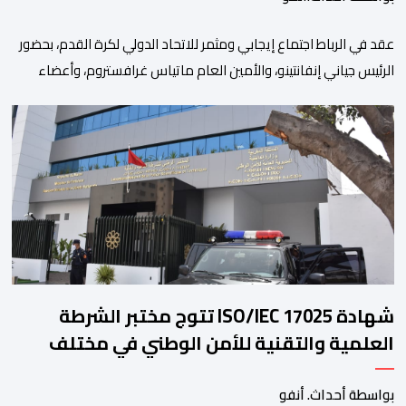
عقد في الرباط اجتماع إيجابي ومثمر للاتحاد الدولي لكرة القدم، بحضور
الرئيس جياني إنفانتينو، والأمين العام ماتياس غرافستروم، وأعضاء
مجلس إدارة الفيفا، لمناقشة التطورات الأخيرة وضمان تطوير آليات
العمل الداخلي. ​وشهد اللقاء تجديد الثقة المتبادلة بين القيادة التنفيذية
للاتحاد، حيث أكد المجتمعون دعمهم الكامل للرئيس إنفانتينو باعتباره
المسؤول الوحيد المباشر والمنتخب من قِبل 211 اتحادا […]
شهادة ISO/IEC 17025 تتوج مختبر الشرطة
العلمية والتقنية للأمن الوطني في مختلف
الخبرات الجنائية
بواسطة أحداث. أنفو