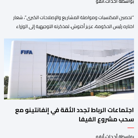
بواسطة أحداث.أنفو
“تحصين المكتسبات ومواصلة المشاريع والإصلاحات الكبرى”، شعار
اختاره رئيس الحكومة، عزيز أخنوش، لمذكرته التوجيهية إلى الوزراء
وكتاب الدولة بخصوص إعداد مشروع قانون مالية 2027 أي آخر
مشروع من نوعه في ظل ولايته الحكومية. هذه الرسالة التأطيرية
ارتكزت على 4 أولويات، كما حملت ألحت على ضرورة عقلنة نفقات
التسيير، بل وتقييد التوظيف إلا في حالة الضرورة. […]
اجتماعات الرباط تجدد الثقة في إنفانتينو مع
سحب مشروع الفيفا
بواسطة أحداث.أنفو