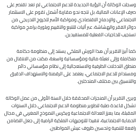
وسجلت الوكالة أن الرؤية الجديدة للدعم الاجتماعي لم تعد تقتصر على
صرف الإعانات المالية، بل تتجه نحو مقاربة أشمل تقوم على الاستثمار
الاجتماعي والإدماج الاقتصادي ومواكبة الأسر للخروج التدريجي من
دوائر الفقر والهشاشة، عبر آليات للتتبع والتقييم وبلورة برامج مواكبة
تستجيب للحاجيات الفعلية للمستفيدين.
كما أبرز التقرير أن هذا الورش الملكي يستند إلى منظومة حكامة
متكاملة وإلى تعبئة مالية ومؤسساتية واسعة، مكنت من الانتقال من
منطق التدخلات الظرفية والاستعجالية إلى نظام مؤسساتي دائم
ومستدام للدعم الاجتماعي، يعتمد على الرقمنة والاستهداف الدقيق
والتنسيق بين مختلف المتدخلين.
ويرى التقرير أن المنجزات المحققة خلال السنة الأولى من عمل الوكالة
تشكل قاعدة صلبة لتطوير منظومة الدعم الاجتماعي خلال السنوات
المقبلة، بما يعزز العدالة الاجتماعية ويكرس النموذج المغربي في مجال
الحماية الاجتماعية، تنفيذا للتوجيهات الملكية الرامية إلى جعل التضامن
رافعة للتنمية وتحسين ظروف عيش المواطنين.