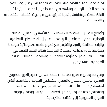
لمنظومة الحماية الاجتماعية بالمملكة، بعدما مكن من توفير دعم
منتظم للفئات الهشة، وساهم في الحفاظ على القدرة الشرائية للأسر
الأكثر عرضة للهشاشة، وتعزيز قدرتها على مواجهة التقلبات الاقتصادية
والاجتماعية.
وأوضح التقرير أن سنة 2025 شكلت سنة التأسيس الفعلي للوكالة
الوطنية للدعم الاجتماعي، التي عملت على إرساء هياكلها التنظيمية
وآليات الحكامة والتتبع والتقييم، مع تطوير منصة معلوماتية موحدة
ومؤمنة لتدبير مختلف العمليات المرتبطة بنظام الدعم الاجتماعي
المباشر، بما يضمن موثوقية المعطيات وسلامة التحويلات المالية
الموجهة للمستفيدين.
وفي خطوة تروم تعزيز فعالية الاستهداف، أبرز التقرير الدور المحوري
للسجل الوطني للسكان والسجل الاجتماعي الموحد باعتبارهما آليتين
أساسيتين لتحديد الأسر المستحقة للدعم وفق معايير اجتماعية
واقتصادية دقيقة، بما يحد من أخطاء الاستهداف ويضمن توجيه
الموارد العمومية إلى الفئات الأكثر حاجة.