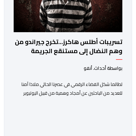
تسريبات أطلس هاكرز…تخرج جيراندو من
وهم النضال إلى مستنقع الجريمة
المنظمة
بواسطة أحداث. أنفو
لطالما شكل الفضاء الرقمي في عصرنا الحالي ملاذا آمنا
للعديد من الباحثين عن أمجاد وهمية من قبيل اليوتيوبر
النصاب هشام جيراندو، حيث وفرت له منصات التواصل
الاجتماعي منصة مثالية لارتداء قفازات النظافة وادعاء
محاربة الفساد والدفاع عن حقوق المظلومين. وفي هذا
السياق، برز هذا النصاب في البداية كصانع محتوى افتراضي