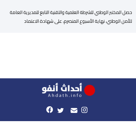
حصل المختبر الوطني للشرطة العلمية والتقنية التابع للمديرية العامة
للأمن الوطني، نهاية الأسبوع المنصرم، على شهادة الاعتماد
والمطابقة والجودة بالمعيار الدولي “ISO/CEI 17025″، وذلك في
مختلف التخصصات والخبرات الشرعية، بما فيها فروع البيولوجيا والكيمياء،
وتدقيق وفحص الوثائق، والحرائق والمتفجرات، وكذا الآثار الرقمية
والمخدرات والمواد السمومية.وكانت المنظمة الأمريكية للاعتماد
والتقييس ″The ANSI National Accreditation Board″، المختصة […]
هذا الموقع
راسلونا