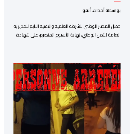
في مختلف الخبرات الجنائية
بواسطة أحداث. أنفو
حصل المختبر الوطني للشرطة العلمية والتقنية التابع للمديرية
العامة للأمن الوطني، نهاية الأسبوع المنصرم، على شهادة
الاعتماد والمطابقة والجودة بالمعيار الدولي “ISO/CEI
17025″، وذلك في مختلف التخصصات والخبرات الشرعية، بما
فيها فروع البيولوجيا والكيمياء، وتدقيق وفحص الوثائق،
والحرائق والمتفجرات، وكذا الآثار الرقمية والمخدرات والمواد
السمومية.وكانت المنظمة الأمريكية للاعتماد والتقييس
″The ANSI National Accreditation Board″، المختصة […]