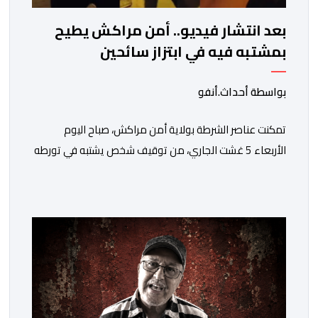
بعد انتشار فيديو.. أمن مراكش يطيح
بمشتبه فيه في ابتزاز سائحين
بواسطة أحداث.أنفو
تمكنت عناصر الشرطة بولاية أمن مراكش، صباح اليوم
الأربعاء 5 غشت الجاري، من توقيف شخص يشتبه في تورطه
في قضية تتعلق بالابتزاز وممارسة الإرشاد السياحي بدون
رخصة. وكان المشتبه فيه قد عرّض سائحين أجنبيين للابتزاز
بالمدينة العتيقة بمراكش، وطالبهما بمبلغ مالي غير مستحق
بدعوى ممارسة نشاط مرتبط بالإرشاد السياحي بدون رخصة،
وهي الأفعال الإجرامية التي […]