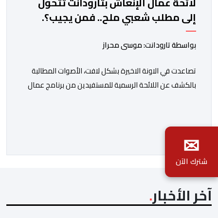
لائحة عمال الإنعاش بتارودانت تتحول
إلى مطلب شعبي ملح.. فمن يجيب؟.
بواسطة تارودانت: موسى محراز
تصاعدت في الاونة الاخيرة بشكل لافت، الأصوات المطالبة
بالكشف عن اللائحة الرسمية للمستفيدين من برنامج عمال
الإنعاش بجماعة تارودانت، بعد أن تحول الملف إلى واحد من
أكثر المواضيع إثارة للنقاش داخل المدينة وعلى منصات
التواصل الاجتماعي، وسط دعوات متزايدة إلى اعتماد مبدأ
✉
الشفافية وربط المسؤولية بالمحاسبة. فبعد خروج عبد الكبير
بن طوطو، ثم شخص اخر […]
شترك الآن
آخر الأخبار