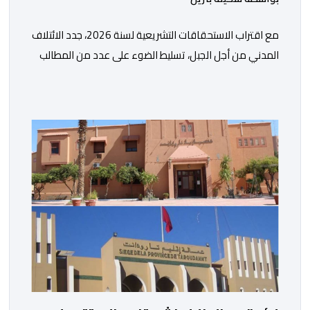
مع اقتراب الاستحقاقات التشريعية لسنة 2026، جدد الائتلاف
المدني من أجل الجبل، تسليط الضوء على عدد من المطالب
المرتبطة بساكنة المناطق الجبلية. وفي هذا السياق، أطلق
الائتلاف مذكرة مطلبية، دعا فيها الأحزاب السياسية، إلى
ادراج 10 التزامات ضمن برامجها الانتخابية المنتظرة، في إطار
تعاقد سياسي مع المناطق الجبلية والانتقال من الوعود
الانتخابية إلى التزامات عملية […]