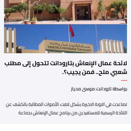
فيها الأحزاب السياسية، إلى ادراج 10 التزامات ضمن برامجها الانتخابية
المنتظرة، في إطار تعاقد سياسي مع المناطق الجبلية والانتقال من
الوعود الانتخابية إلى التزامات عملية […]
لائحة عمال الإنعاش بتارودانت تتحول إلى مطلب
شعبي ملح.. فمن يجيب؟.
بواسطة تارودانت: موسى محراز
تصاعدت في الاونة الاخيرة بشكل لافت، الأصوات المطالبة بالكشف عن
اللائحة الرسمية للمستفيدين من برنامج عمال الإنعاش بجماعة
تارودانت، بعد أن تحول الملف إلى واحد من أكثر المواضيع إثارة للنقاش
داخل المدينة وعلى منصات التواصل الاجتماعي، وسط دعوات متزايدة