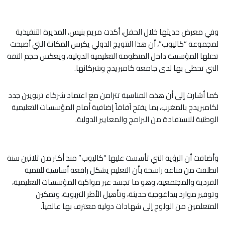
وفي معرض حديثها خلال الحفل، أكدت مريم بنيس، المديرة التنفيذية
لمجموعة “كاليوب”، أن هذا التتويج الدولي يكرس المكانة التي أصبحت
تحتلها المؤسسة داخل المنظومة التعليمية الدولية، ويعكس حجم الثقة
التي تحظى بها لدى جامعة كامبريدج وشركائها.
كما أشارت إلى أن هذه المناسبة تتزامن مع اعتماد شركاء تربويين جدد
لكامبريدج بالمغرب، بما يفتح آفاقاً إضافية أمام المؤسسات التعليمية
الوطنية للاستفادة من البرامج والمعايير الدولية.
وأضافت أن الرؤية التي تأسست عليها “كاليوب” منذ أكثر من ثلاثين سنة
انطلقت من قناعة راسخة بأن التعليم يشكل رافعة أساسية للتنمية
الفردية والمجتمعية، وهو ما تجسد عبر مواكبة المؤسسات التعليمية،
وتوفير موارد بيداغوجية حديثة، وتأهيل الأطر التربوية، وتمكين
المتعلمين من الولوج إلى شهادات دولية معترف بها عالمياً.