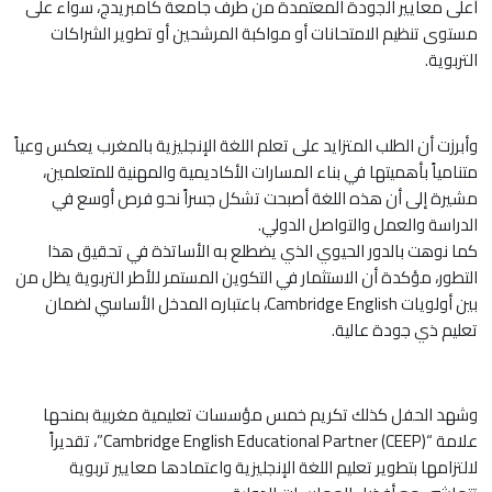
أعلى معايير الجودة المعتمدة من طرف جامعة كامبريدج، سواء على
مستوى تنظيم الامتحانات أو مواكبة المرشحين أو تطوير الشراكات
التربوية.
وأبرزت أن الطلب المتزايد على تعلم اللغة الإنجليزية بالمغرب يعكس وعياً
متنامياً بأهميتها في بناء المسارات الأكاديمية والمهنية للمتعلمين،
مشيرة إلى أن هذه اللغة أصبحت تشكل جسراً نحو فرص أوسع في
الدراسة والعمل والتواصل الدولي.
كما نوهت بالدور الحيوي الذي يضطلع به الأساتذة في تحقيق هذا
التطور، مؤكدة أن الاستثمار في التكوين المستمر للأطر التربوية يظل من
بين أولويات Cambridge English، باعتباره المدخل الأساسي لضمان
تعليم ذي جودة عالية.
وشهد الحفل كذلك تكريم خمس مؤسسات تعليمية مغربية بمنحها
علامة “Cambridge English Educational Partner (CEEP)”، تقديراً
لالتزامها بتطوير تعليم اللغة الإنجليزية واعتمادها معايير تربوية