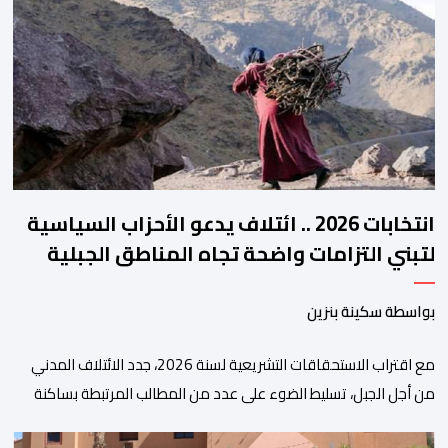
والمجالس الجهوية للهيئة إلى جانب الهيئة الوطنية. وذكر بلاغ للهيئة أن
هذه المنصة، التي تم إطلاقها في إطار استراتيجيتها الرامية إلى التحديث
والتحول الرقمي، تشكل خطوة مهمة في […]
انتخابات 2026 .. ائتلاف يدعو الأحزاب السياسية
لتبني التزامات واضحة تجاه المناطق الجبلية
بواسطة سكينة بنزين
مع اقتراب الاستحقاقات التشريعية لسنة 2026، جدد الائتلاف المدني
من أجل الجبل، تسليط الضوء على عدد من المطالب المرتبطة بساكنة
المناطق الجبلية. وفي هذا السياق، أطلق الائتلاف مذكرة مطلبية، دعا