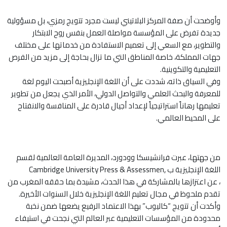
وأوضحت أن صفة المركز البلاتيني ليست مجرد تتويج رمزي، بل مسؤولية
جديدة تفرض على المؤسسة مواصلة العمل بنفس روح الابتكار
والتطوير، مع السعي إلى تعميم الاستفادة من خدماتها على مختلف
جهات المملكة، خاصة المناطق التي ما تزال بحاجة إلى مزيد من الفرص
التعليمية والتكوينية.
وفي السياق ذاته، شددت على أن اللغة الإنجليزية أصبحت اليوم لغة
للمعرفة والبحث العلمي والتواصل الدولي، الأمر الذي يجعل من تطوير
تعليمها رهاناً استراتيجياً لإعداد أجيال قادرة على المنافسة والانفتاح
على المحيط العالمي.
من جهتها، عبرت فرانشيسكا وودورد، المديرة العامة العالمية لقسم
اللغة الإنجليزية ب ,Cambridge University Press & Assessmen
، عن اعتزازها بالمشاركة في هذا الحدث، مشيدة بما حققه المغرب من
تقدم ملحوظ في مجال تعليم اللغة الإنجليزية خلال السنوات الأخيرة.
وأكدت أن تتويج “كاليوب” بهذا الاعتماد الرفيع يضعها ضمن نخبة
محدودة من المؤسسات التعليمية عبر العالم التي نجحت في استيفاء