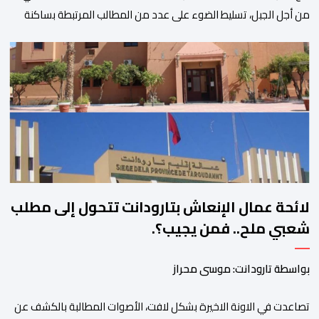
من أجل الجبل، تسليط الضوء على عدد من المطالب المرتبطة بساكنة
المناطق الجبلية. وفي هذا السياق، أطلق الائتلاف مذكرة مطلبية، دعا
فيها الأحزاب السياسية، إلى ادراج 10 التزامات ضمن برامجها الانتخابية
المنتظرة، في إطار تعاقد سياسي مع المناطق الجبلية والانتقال من
الوعود الانتخابية إلى التزامات عملية […]
لائحة عمال الإنعاش بتارودانت تتحول إلى مطلب
شعبي ملح.. فمن يجيب؟.
بواسطة تارودانت: موسى محراز
تصاعدت في الاونة الاخيرة بشكل لافت، الأصوات المطالبة بالكشف عن