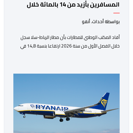
المسافرين بأزيد من 14 بالمائة خلال
الفصل الأول من 2026
بواسطة أحداث. أنفو
أفاد المكتب الوطني للمطارات بأن مطار الرباط-سلا سجل
خلال الفصل الأول من سنة 2026 ارتفاعا بنسبة 14,8 في
المائة في حركة المسافرين مقارنة مع نفس الفترة من
السنة الماضية. واستقبل هذا المطار مليون و217 ألف و574
مسافرا خلال الستة أشهر الأولى من السنة الجارية، مقابل
مليون و60 ألف و480 مسافرا خلال الفترة ذاتها من سنة
[…]