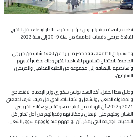
نظمت جامعة مونديابوليس مؤخرا بمقرها بالدارالبيضاء حفل التخرج
لفائدة خريجي دفعات الجامعة من سنة 2019 إلى سنة 2022.
وحسب بلاغ للجامعة ، فقد حضر ما يزيد عن 1400 شاب من خريجي
الجامعة للاحتفال بتسلمهم لشواهد التخرج وذلك بحضور أقاربهم
وأساتذتهم بالإضافة إلى مجموعة من الطلبة القدامى والخريجين
السابقين.
وخلال هذا الحفل، أكد السيد يونس سكوري وزير الإدماج الاقتصادي
والمقاولة الصغرى والشغل والكفاءات، الذي حل ضيف شرف لدفعتي
2021 و2022، أن الهدف من تواجده هو تشجيع هؤلاء الخريجين
الشبان وحثهم على الإيمان بإمكاناتهم وقدراتهم من أجل تجاوز كل
التحديات الجديدة التي يمكن أن تواجههم عند ولوجهم سوق الشغل.