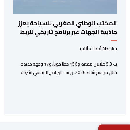
المكتب الوطني المغربي للسياحة يعزز
جاذبية الجهات عبر برنامج تاريخي للربط
الجوي مع شركة "رايان إير"
بواسطة أحداث. أنفو
ب 5,3 ملايين مقعد، و156 خطا جويا، و17 وجهة جديدة
خلال موسم شتاء 2026، يجسد البرنامج القياسي لشركة
“رايان إير” بالمغرب الاستراتيجية التي يعتمدها المكتب
الوطني المغربي للسياحة من أجل تعزيز ولوج الوجهات
والجهات بشكل مستدام، ومواكبة المكانة المتنامية للمغرب
في الأسواق الدولية. يؤكد المكتب الوطني المغربي للسياحة
الدينامية المتواصلة لاستراتيجيته في مجال النقل الجوي، […]