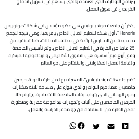
ببرنامج التوظيف الذي تعتمده والذي يساهم في تسهيل اندماج
الخريجين في سوق العمل.
يذكر أن جامعة مونديابوليس هي عضو مؤسس في شبكة “هونوريس
Honoris “، أول شبكة للتعليم العالي الخاص بإفريقيا. وهي نتيجة لتجمع
مجموعة من المدارس الرائدة في مختلف المجالات، كما تستفيد من
25 عاما من الخبرة في التعليم العالي الخاص. وتم تأسيس الجامعة
وفق أربع قيم أساسية هي: التفوق الأكاديمي والبيداغوجية المبتكرة
وثقافة العمل المقاولاتي والانفتاح على جو العالم.
تضم جامعة “مونديابولس”، المعترف بها من طرف الدولة، حرمين
جامعيين هما: حرم النواصر والذي يتوزع على مساحة ثلاثة هكتارات
وحرم الروداني الذي يتواجد بقلب العاصمة الاقتصادية. ويتوفر كلا
الحرمين الجامعيين على آليات وتجهيزات بيداغوجية عصرية ومتطورة
تمكن الطلبة من الاستفادة من جو محفز للدراسة والعمل.