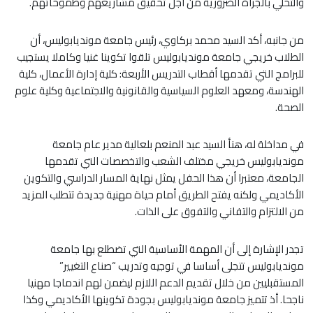
والتحلي بالجرأة الضرورية من أجل تحقيق مشاريعهم وطموحاتهم.
من جانبه، أكد السيد محمد بركاوي، رئيس جامعة مونديابوليس، أن
الطلاب خريجي جامعة مونديابوليس تلقوا تكوينا غنيا وكاملا يستجيب
للبرامج التي تقدمها أقطاب التدريس الأربعة: كلية إدارة الأعمال، كلية
الهندسة، ومعهد العلوم السياسية والقانونية والاجتماعية وكلية علوم
الصحة.
في مداخلة له، هنأ السيد عبد المنعم بلعالية مدير عام جامعة
مونديابوليس خريجي مختلف الشعب والتخصصات التي تقدمها
الجامعة، معتبرا أن هذا الحفل يمثل نهاية المسار الدراسي والتكوين
الأكاديمي ولكنه يفتح الطريق أمام حياة مهنية جديدة تتطلب المزيد
من الالتزام والتفاني والتفوق على الذات.
تجدر الإشارة إلى أن المهمة الأساسية التي تضطلع بها جامعة
مونديابوليس تتجلى أساسا في توجيه وتدريب “صناع التغيير”
المستقبليين من خلال تقديم الدعم اللازم ليضمن لهم اندماجا مهنيا
ناجحا. أذ تتميز جامعة مونديابوليس بجودة تكوينها الأكاديمي وكذا