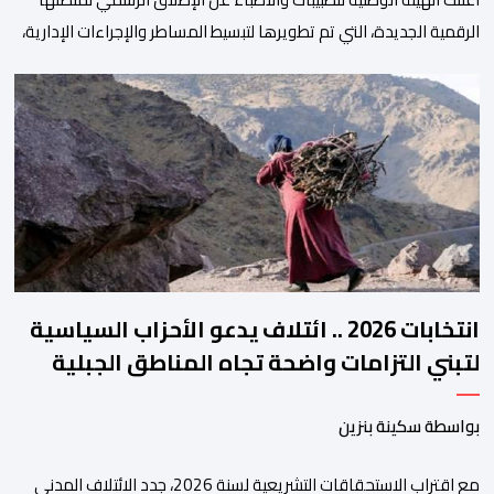
الرقمية الجديدة، التي تم تطويرها لتبسيط المساطر والإجراءات الإدارية،
وتحسين جودة الخدمات المقدمة للأطباء، وتعزيز التواصل بين الأطباء
والمجالس الجهوية للهيئة إلى جانب الهيئة الوطنية. وذكر بلاغ للهيئة أن
هذه المنصة، التي تم إطلاقها في إطار استراتيجيتها الرامية إلى التحديث
والتحول الرقمي، تشكل خطوة مهمة في […]
انتخابات 2026 .. ائتلاف يدعو الأحزاب السياسية
لتبني التزامات واضحة تجاه المناطق الجبلية
بواسطة سكينة بنزين
مع اقتراب الاستحقاقات التشريعية لسنة 2026، جدد الائتلاف المدني