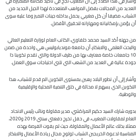
وأشار في هذا الصدد إلى أن المغرب نجح في تأكيد مكانته المتميزة في
العديد من المجالات بفضل المواهب المتعددة لهذا الجيل الجديد من
الشباب، مضيفا أن كل مغربي يحمل بداخله جينات التميز وما عليه سوى
أن يؤمن بإمكانياته ومهاراته لتحقيق الأفضل.
من جهته أكد السيد محمد خلفاوي، الكاتب العام لوزارة التعليم العالي
والبحث العلمي والابتكار، أن جامعة مونديابوليس هي واحدة من ضمن
10 جامعات خاصة معترف بها من طرف الدولة والتي تقدم تكوينا ذا
جودة عالية في العديد من الشعب التي تلبي احتياجات سوق العمل.
وأشار إلى أن تطور البلاد رهين بمستوى التكوين الم قدم للشباب، هذا
التكوين الذي يسهم لا محالة في خلق التنمية المحلية والإقليمية
والوطنية.
بدوره شارك السيد حكيم المراكشي، مدير مقاولة ونائب رئيس الاتحاد
العام لمقاولات المغرب، في حفل تخرج دفعتي سنتي 2019 و2020،
ممثلا بذلك عالم الأعمال والمقاولة، حيث لم يفوت الفرصة بهذه
المناسبة لدعوة الخريجين الشباب لولوج مجال ريادة الأعمال والابتكار