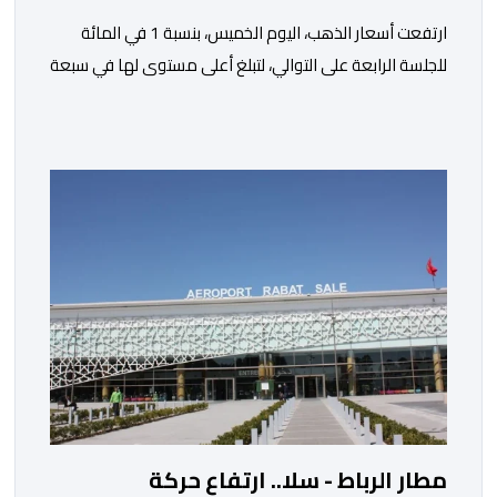
ارتفعت أسعار الذهب، اليوم الخميس، بنسبة 1 في المائة
للجلسة الرابعة على التوالي، لتبلغ أعلى مستوى لها في سبعة
أسابيع، مدعومة بتراجع الدولار وانخفاض عوائد سندات
الخزانة الأمريكية. وزاد سعر الذهب في المعاملات الفورية
بنسبة 1 في المائة إلى 4285,69 دولارا للأوقية، مسجلا أعلى
مستوى له منذ 18 يونيو الماضي، فيما ارتفعت العقود
الأمريكية الآجلة […]
مطار الرباط - سلا.. ارتفاع حركة