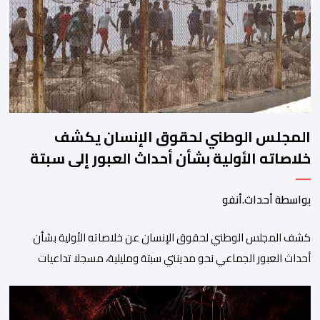
أن تتفاقم الوضعية وينتهي الأمر بغرقه، ما استنفر عدداً من مراكب […]
المجلس الوطني لحقوق الإنسان يكشف
خلاصاته الأولية بشأن أحداث العبور إلى سبتة
ومليلية
بواسطة أحداث.أنفو
كشف المجلس الوطني لحقوق الإنسان عن خلاصاته الأولية بشأن
أحداث العبور الجماعي نحو مدينتي سبتة ومليلية، مسجلا تداعيات
وصفها بـ”الخطيرة” على عدد من الحقوق الأساسية، في مقدمتها
الحق في الحياة والسلامة الجسدية وحقوق الأطفال والحقوق