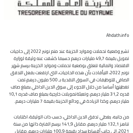
Ahdath.info
تشير وضعية تحملات وموارد الخزينة عند متم نونبر 2022 إلى حاجيات
تمويل بقيمة 49,7 مليارات درهم حسبما كشفت عنه وثيقة لوزارة
الاقتصاد والمالية تتعلق بوضعية تحملات وموارد الخزينة برسم شهر
نونبر 2022، التيأفادت بأن هذه الحاجيات، التي ارتفعت بفعل التدفق
الصافي للتوظيفات في السوق النقدية بـ 500 مليون درهم،تمت
تغطيتها أساسا من خلال اللجوء إلى سوق الدين الداخلي بمبلغ صاف
قدره 31,2 مليار درهم، وتعبئةتمويلات خارجية بمبلغ صاف قدره 10,1
مليار درهم، وكذا الزيادة في ودائع الخزينة بقيمة 7 مليارات درهم.
من جانبه، يغطي تدفق الدين الداخلي، حسب ذات الوثيقة، اكتتابات
تناهز 132,1 مليار درهم، مقابل 141,9 برسم الفترة ذاتها من سنة
2021، إلى جانب أقساط سداد بقيمة 100,9 مليارات درهم، مقابل