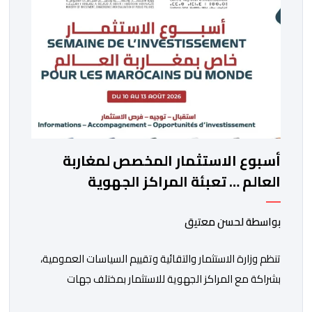
أسبوع الاستثمار المخصص لمغاربة
العالم … تعبئة المراكز الجهوية
للاستثمار لمواكبة مشاريع مغاربة
العالم
بواسطة لحسن معتيق
تنظم وزارة الاستثمار والتقائية وتقييم السياسات العمومية،
بشراكة مع المراكز الجهوية للاستثمار بمختلف جهات
المملكة، خلال الفترة الممتدة من 10 إلى 13 غشت 2026،