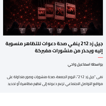
المرتبطة بالهجرة. وأوضح المجلس، في بلاغ له، أنه اعتمد في تتبعه
للأحداث على الرصد الميداني والرقمي والاستماع إلى شهادات عدد […]
جيل زد 212 ينفي صحة دعوات للتظاهر منسوبة
إليه ويحذر من منشورات مفبركة
بواسطة اسماعيل واحي
نفى “جيل زد 212”، اليوم الجمعة، صحة منشورات وصور متداولة على
مواقع التواصل الاجتماعي تزعم دعوته إلى تنظيم مظاهرة أو تحديد
موعد للنزول إلى الشارع، مؤكداً أنها “مفبركة” ولا تمت بصلة إلى
القنوات الرسمية للمجموعة. وقال “جيل زد 212”، في بلاغ توضيحي، إنه
لم يصدر عن إدارته أو عن السيرفر الرسمي أي إعلان أو تنسيق […]