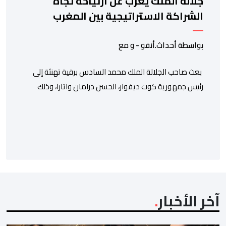
جلالة الملك يعرب عن ارتياحه تجاه
الشراكة الاستراتيجية بين المغرب
والكوت ديفوار
بواسطة أحداث.أنفو - و مع
بعث صاحب الجلالة الملك محمد السادس برقية تهنئة إلى
رئيس جمهورية كوت ديفوار، الحسن درامان واتارا، وذلك
بمناسبة العيد الوطني لبلاده. وأعرب جلالة الملك، في هذه
البرقية، عن تهانئه الحارة للسيد واتارا، مقرونة بأصدق
متمنيات جلالته بموصول التقدم والازدهار للشعب الإيفواري.
ومما جاء في برقية جلالة الملك “لقد تمكنت المملكة
المغربية وجمهورية كوت ديفوار، بحكم […]
آخر الأخبار