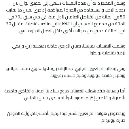
وسجل المصدر ذاته أن هذه التعيينات تسعى إلى تحقيق توازن بين
تجديد النخب والاستفادة من الخبرة المتراكمة، إذ جرى تعيين ما يقارب
50 في المائة من القناصل العامين لأول مرة، في حين سبق لـ70 في
المائة من مجموع المعينين أن اشتغلوا في مناصب قنصلية، مقابل 30
في المائة قادمين من مجالات أخرى داخل العمل الدبلوماسي.
وشملت التعيينات، بفرنسا، تعيين الوردي عادلة بقنصلية رين، وريكي
نزهة بقنصلية بونطواز.
وفي إيطاليا، تم تعيين النجاري عبد الإلاه بروما، والعلوي محمد بميلانو،
وبنتهي حليمة ببولونيا، وحليم حسناء بفيرونا.
أما بإسبانيا، فقد شملت التعيينات مروح سناء بتاراغونا، والقاضي فاطمة
بألميريا، وشاهين إكرام بمورسيا، وأباد سيدي بلاس بالماس.
وبخصوص هولندا، تم تعيين شكير عبد الرحيم بأمستردام، وآيت المودن
صارة بروتردام.