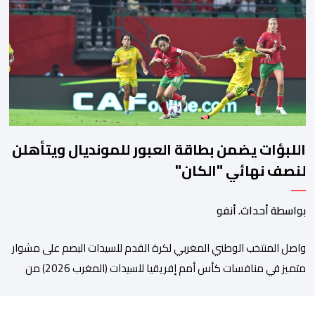
والصحة الحيوانية. وسيمكن هذا البروتوكول الذي تم توقيعه بحضور
مسؤولين عن السلطات الشيلية، وممثلين عن القطاع الخاص ومن
أوساط التصدير، من مواءمة الإجراءات الصحية، والصحية النباتية المطبقة
على […]
اللبؤات يضمن بطاقة العبور للمونديال ويتأهلن
لنصف نهائي "الكان"
بواسطة أحداث. أنفو
واصل المنتخب الوطني المغربي لكرة القدم للسيدات البصم على مشوار
متميز في منافسات كأس أمم إفريقيا للسيدات (المغرب 2026) من
خلال عبوره إلى المربع الذهبي ، عقب فوزه على نظيره الجنوب إفريقي
بهدفين لواحد، في المباراة التي جمعتهما، مساء اليوم السبت على