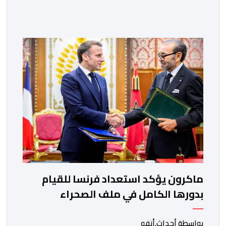
الجنوبية. وتم الإعلان عن هذا الموقف الجديد، أمس
الجمعة، خلال لقاء بين وزير الشؤون الخارجية والتعاون
الافريقي والمغاربة المقيمين بالخارج، ناصر بوريطة، ونائب
رئيس جمهورية كولومبيا، خوسيه مانويل ريستريبو، بحضور
وزير العلاقات الخارجية عمر بولا إسكوبار. وبهذه المناسبة،
أكد السيد […]
ماكرون يؤكد استعداد فرنسا للقيام
بدورها الكامل في ملف الصحراء
بواسطة أحداث.أنفو