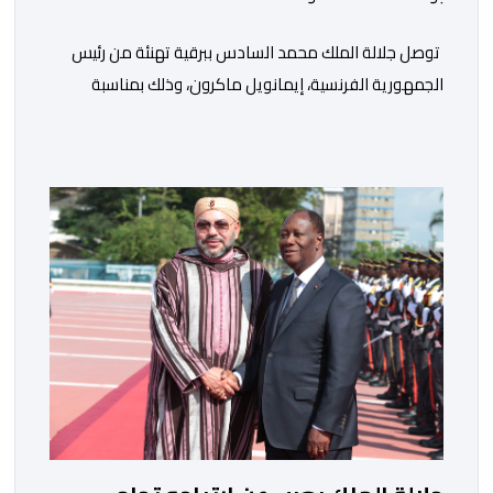
توصل جلالة الملك محمد السادس ببرقية تهنئة من رئيس
الجمهورية الفرنسية، إيمانويل ماكرون، وذلك بمناسبة
الذكرى السابعة والعشرين لتربعه على العرش، حيث أعرب
فيها عن تمنياته لجلالة الملك بالصحة والسعادة والتوفيق،
مجددا التعبير لجلالته عن مشاعر الصداقة العميقة والمتينة
التي تكنها فرنسا وشعبها للمغرب وللشعب المغربي. وقال
الرئيس الفرنسي “لا يساورني أي شك في أن […]