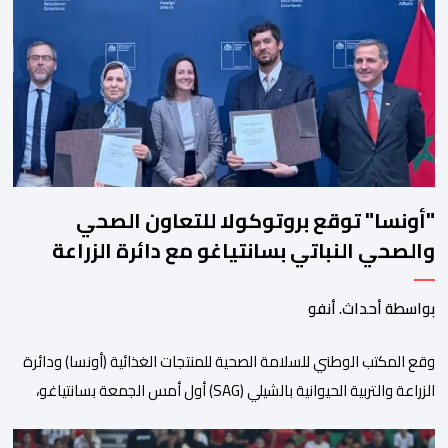
الاجتماعية والتضامنية والإنسانية. ووفق بلاغ للمنظمين، تقترح هذه
الدورة، التي تنظم تحت الرعاية السامية لصاحب الجلالة الملك محمد
السادس، تحت شعار “سيدات البحر الأبيض المتوسط، […]
"أونسا" توقع بروتوكولا للتعاون الصحي
والصحي النباتي بسانتياغو مع دائرة الزراعة
وتربية المواشي
بواسطة أحداث. أنفو
وقع المكتب الوطني للسلامة الصحية للمنتجات الغذائية (أونسا) ودائرة
الزراعة والتربية الحيوانية بالشيلي (SAG) أول أمس الجمعة بسانتياغو،
بروتوكولا للتعاون في مجال الحجر الصحي وحماية الصحة النباتية،