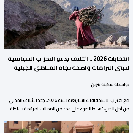
هذه المنصة، التي تم إطلاقها في إطار استراتيجيتها الرامية إلى التحديث
والتحول الرقمي، تشكل خطوة مهمة في […]
انتخابات 2026 .. ائتلاف يدعو الأحزاب السياسية
لتبني التزامات واضحة تجاه المناطق الجبلية
بواسطة سكينة بنزين
مع اقتراب الاستحقاقات التشريعية لسنة 2026، جدد الائتلاف المدني
من أجل الجبل، تسليط الضوء على عدد من المطالب المرتبطة بساكنة
المناطق الجبلية. وفي هذا السياق، أطلق الائتلاف مذكرة مطلبية، دعا
فيها الأحزاب السياسية، إلى ادراج 10 التزامات ضمن برامجها الانتخابية