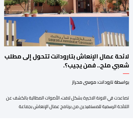
المنتظرة، في إطار تعاقد سياسي مع المناطق الجبلية والانتقال من
الوعود الانتخابية إلى التزامات عملية […]
لائحة عمال الإنعاش بتارودانت تتحول إلى مطلب
شعبي ملح.. فمن يجيب؟.
بواسطة تارودانت: موسى محراز
تصاعدت في الاونة الاخيرة بشكل لافت، الأصوات المطالبة بالكشف عن
اللائحة الرسمية للمستفيدين من برنامج عمال الإنعاش بجماعة
تارودانت، بعد أن تحول الملف إلى واحد من أكثر المواضيع إثارة للنقاش
داخل المدينة وعلى منصات التواصل الاجتماعي، وسط دعوات متزايدة
إلى اعتماد مبدأ الشفافية وربط المسؤولية بالمحاسبة. فبعد خروج عبد