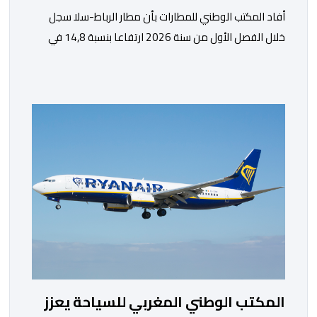
أفاد المكتب الوطني للمطارات بأن مطار الرباط-سلا سجل
خلال الفصل الأول من سنة 2026 ارتفاعا بنسبة 14,8 في
المائة في حركة المسافرين مقارنة مع نفس الفترة من
السنة الماضية. واستقبل هذا المطار مليون و217 ألف و574
مسافرا خلال الستة أشهر الأولى من السنة الجارية، مقابل
مليون و60 ألف و480 مسافرا خلال الفترة ذاتها من سنة
[…]
المكتب الوطني المغربي للسياحة يعزز