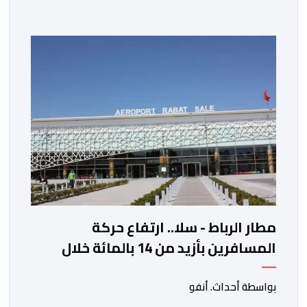
الخزانة الأمريكية. وزاد سعر الذهب في المعاملات الفورية
بنسبة 1 في المائة إلى 4285,69 دولارا للأوقية، مسجلا أعلى
مستوى له منذ 18 يونيو الماضي، فيما ارتفعت العقود
الأمريكية الآجلة […]
مطار الرباط - سلا.. ارتفاع حركة
المسافرين بأزيد من 14 بالمائة خلال
الفصل الأول من 2026
بواسطة أحداث. أنفو