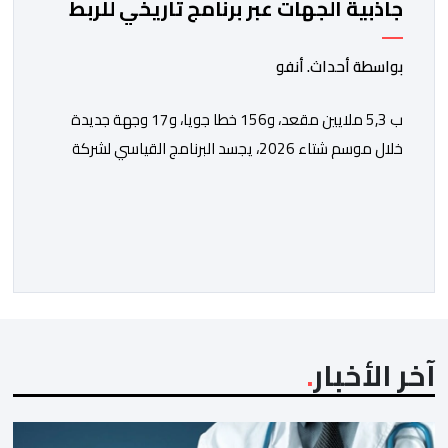
جاذبية الجهات عبر برنامج تاريخي للربط
الجوي مع شركة "رايان إير"
بواسطة أحداث. أنفو
ب 5,3 ملايين مقعد، و156 خطا جويا، و17 وجهة جديدة
خلال موسم شتاء 2026، يجسد البرنامج القياسي لشركة
“رايان إير” بالمغرب الاستراتيجية التي يعتمدها المكتب
الوطني المغربي للسياحة من أجل تعزيز ولوج الوجهات
والجهات بشكل مستدام، ومواكبة المكانة المتنامية للمغرب
في الأسواق الدولية. يؤكد المكتب الوطني المغربي للسياحة
الدينامية المتواصلة لاستراتيجيته في مجال النقل الجوي، […]
آخر الأخبار