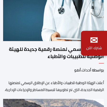
✉
شترك الآن
الإطلاق الرسمي لمنصة رقمية جديدة للهيئة
الوطنية للطبيبات والأطباء
بواسطة أحداث.أنفو
أعلنت الهيئة الوطنية للطبيبات والأطباء عن الإطلاق الرسمي لمنصتها
الرقمية الجديدة، التي تم تطويرها لتبسيط المساطر والإجراءات الإدارية،
وتحسين جودة الخدمات المقدمة للأطباء، وتعزيز التواصل بين الأطباء
والمجالس الجهوية للهيئة إلى جانب الهيئة الوطنية. وذكر بلاغ للهيئة أن