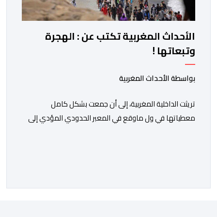
الأحداث المغربية تكتب عن : الهجرة
وتبعاتها !
بواسطة الأحداث المغربية
تريثت الداخلية المغربية، إلى أن جمعت بشكل كامل
معطياتها في ول ماوقع في المعبر الحدودي المؤدي إلى
ثغر السليب، وقدمت معطيات دقيقة حول ماوقع، وكيف
وقع، ومن حرك الأمور، ومن دير بليل لذلك الأمر الجلل الذي
انتهى بما انتهى عليه.ولمن اتتقدوا الصمت الحكومي في عز
الأزمة، الرد كان واضحا: لايمكن الحديث دون استيفاء كل
الحقائق، […]