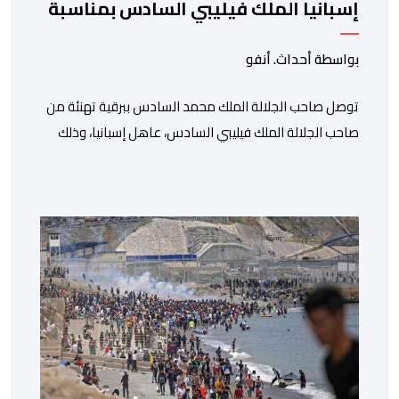
إسبانيا الملك فيليبي السادس بمناسبة
عيد العرش المجيد
بواسطة أحداث. أنفو
توصل صاحب الجلالة الملك محمد السادس ببرقية تهنئة من
صاحب الجلالة الملك فيليبي السادس، عاهل إسبانيا، وذلك
بمناسبة الذكرى السابعة والعشرين لتربع جلالته على عرش
أسلافه المنعمين. وأعرب العاهل الإسباني، في هذه البرقية،
باسمه الخاص وباسم الحكومة والشعب الإسبانيين، عن أحر
تهانيه وأطيب تمنياته بالسعادة والصحة لشقيقه جلالة
الملك، وبالمزيد من الازدهار والرفاه للشعب المغربي. […]