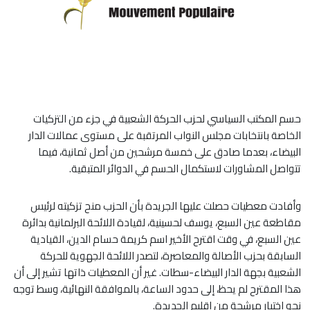
حسم المكتب السياسي لحزب الحركة الشعبية في جزء من التزكيات
الخاصة بانتخابات مجلس النواب المرتقبة على مستوى عمالات الدار
البيضاء، بعدما صادق على خمسة مرشحين من أصل ثمانية، فيما
تتواصل المشاورات لاستكمال الحسم في الدوائر المتبقية.
وأفادت معطيات حصلت عليها الجريدة بأن الحزب منح تزكيته لرئيس
مقاطعة عين السبع، يوسف لحسينية، لقيادة اللائحة البرلمانية بدائرة
عين السبع، في وقت اقترح الأخير اسم كريمة حسام الدين، القيادية
السابقة بحزب الأصالة والمعاصرة، لتصدر اللائحة الجهوية للحركة
الشعبية بجهة الدار البيضاء-سطات. غير أن المعطيات ذاتها تشير إلى أن
هذا المقترح لم يحظ، إلى حدود الساعة، بالموافقة النهائية، وسط توجه
نحو اختيار مرشحة من إقليم الجديدة.