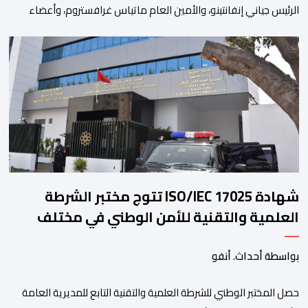
الرئيس جياني إنفانتينو، والأمين العام ماتياس غرافستروم، وأعضاء
مجلس إدارة الفيفا، لمناقشة التطورات الأخيرة وضمان تطوير آليات
العمل الداخلي. ​وشهد اللقاء تجديد الثقة المتبادلة بين القيادة التنفيذية
للاتحاد، حيث أكد المجتمعون دعمهم الكامل للرئيس إنفانتينو باعتباره
المسؤول الوحيد المباشر والمنتخب من قِبل 211 اتحادا […]
شهادة ISO/IEC 17025 تتوج مختبر الشرطة
العلمية والتقنية للأمن الوطني في مختلف
الخبرات الجنائية
بواسطة أحداث. أنفو
حصل المختبر الوطني للشرطة العلمية والتقنية التابع للمديرية العامة