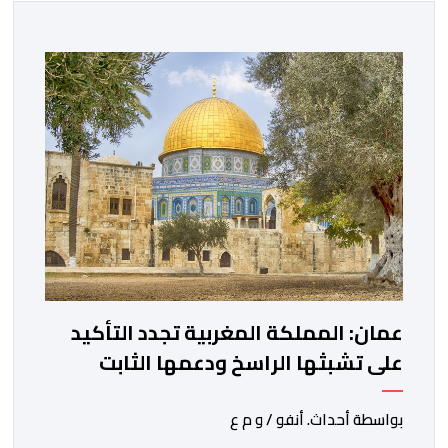
عمان: المملكة المغربية تجدد التأكيد
على تشبثها الراسخ ودعمها الثابت
للحقوق المشروعة للشعب الفلسطيني
الشقيق
بواسطة أحداث. أنفو / و م ع