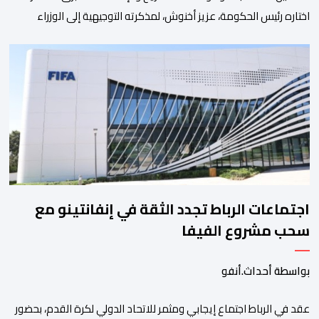
اختاره رئيس الحكومة، عزيز أخنوش، لمذكرته التوجيهية إلى الوزراء
وكتاب الدولة بخصوص إعداد مشروع قانون مالية 2027 أي آخر
مشروع من نوعه في ظل ولايته الحكومية. هذه الرسالة التأطيرية
ارتكزت على 4 أولويات، كما حملت ألحت على ضرورة عقلنة نفقات
التسيير، بل وتقييد التوظيف إلا في حالة الضرورة. […]
اجتماعات الرباط تجدد الثقة في إنفانتينو مع
سحب مشروع الفيفا
بواسطة أحداث.أنفو
عقد في الرباط اجتماع إيجابي ومثمر للاتحاد الدولي لكرة القدم، بحضور