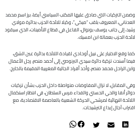
وضمن التزكيات التي صادق عليها المكتب السياسي أيضا، برز اسم محمد
العدناني، المعروف بلقب “ميكي”، وكيلا للائحة الحزب بدائرة مولاي
رشيد، إلى جانب يوسف بونوال، الفاعل في قطاع التأمينات، الذي سيقود
لائحة الحزب بعمالة ابن امسيك.
كما وقع الاختيار على نبيل أوحادي لقيادة اللائحة بدائرة عين الشق،
فيما أسندت تزكية دائرة سيدي البرنوصي إلى أحمد منصر، رجل الأعمال
وابن الراحل محمد منصر، وأحد أفراد الجالية المغربية المقيمة بالخارج.
وفي المقابل، لا تزال المفاوضات متواصلة داخل الحزب بشأن تزكيات
دوائر أنفا والحي الحسني والفداء مرس السلطان، في انتظار استكمال
اللائحة النهائية لمرشحي الحركة الشعبية بالعاصمة الاقتصادية، مع
اقتراب آجال إيداع الترشيحات.