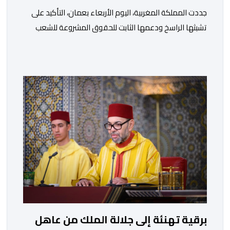
جددت المملكة المغربية، اليوم الأربعاء بعمان، التأكيد على
تشبثها الراسخ ودعمها الثابت للحقوق المشروعة للشعب
الفلسطيني الشقيق في نيل حريته وإقامة دولته المستقلة
على حدود الرابع من يونيو 1967 وعاصمتها القدس
الشريف، واقتناعها بفضائل الحوار والتفاوض كسبيل وحيد
لحل الصراع الفلسطيني- الإسرائيلي، بعيدا عن أعمال العنف
والتطرف والتصرفات أحادية الجانب، وكذا انخراطها التام في
كل […]
برقية تهنئة إلى جلالة الملك من عاهل