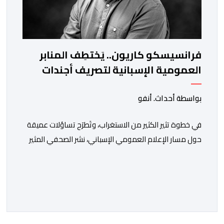
فرانسيسكو كاريون.. يَختطِف المنابر
العمومية الإسبانية لتصريف أجندات
معادية للمغرب
بواسطة أحداث. أنفو
في خطوة تثير الكثير من الاستغراب، وتَطرَح تساؤلات عميقة
حول مسار الإعلام العمومي الإسباني، نشر الصحفي المثير
للجدل فرانسيسكو كاريون مقالاً مطولاً ومتحيزاً على بوابة
مؤسسة الإذاعة والتلفزيون الإسبانية العمومية (RTVE).
المقال الذي حَمَل عنواناً مليئاً بالإيحاءات السلبية: “المغرب،
بين غياب محمد السادس، شائعات الانتقال والاضطرابات
الاجتماعية”، يُمثِّل خروجاً غير مألوف عن الخط التحريري