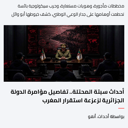
مخططات مأجورة، وهويات مستعارة، وحرب سيكولوجية بائسة
تحطمت أوهامها على جدار الوعي الوطني، كشف خيوطها أبو وائل
الريفي في بوح جديد له هذا الأحد، استعرض من خلاله تفاصيل اجهاض
الأجهزة الأمنية المغربية لأحدث محاولات المخابرات العسكرية الجزائرية
استهداف امن المملكة واستقرارها. أكد أبو وائل الريفي أنه: “بعد
إجهاض مخططات الجارة التي تحركت سريعا عبر عملائها […]
أحداث سبتة المحتلة.. تفاصيل مؤامرة الدولة
الجزائرية لزعزعة استقرار المغرب
بواسطة أحداث. أنفو