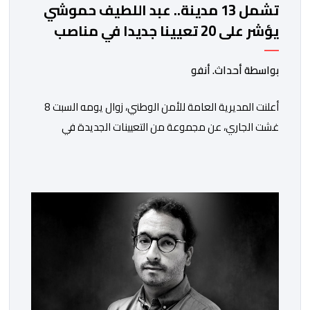
تشمل 13 مدينة.. عبد اللطيف حموشي
يؤشر على 20 تعيينا جديدا في مناصب
المسؤولية بمصالح الأمن الوطني
بواسطة أحداث. أنفو
أعلنت المديرية العامة للأمن الوطني، زوال يومه السبت 8
غشت الجاري، عن مجموعة من التعيينات الجديدة في
مناصب المسؤولية بمصالح لا ممركزة للأمن الوطني بمدن
الناظور ومراكش وأكادير وتيكيوين والعروي وأسفي ووجدة
والعيون والدار البيضاء وبني ملال وابن جرير وطنجة وأصيلة،
وذلك في إطار دينامية داخلية تهدف لضخ دماء جديدة
والاستعانة بكفاءات أمنية شابة ومتمرسة، […]