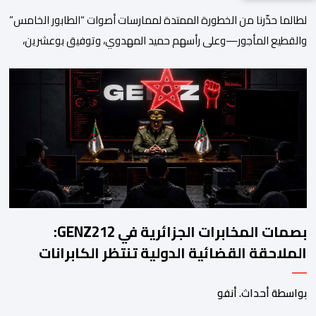
لطالما حذّرنا من الخطورة الممتدة لممارسات أصوات “الطابور الخامس”
والقطيع المأجور—وعلى رأسهم حميد المهدوي، وتوفيق بوعشرين،
والمعطي منجب—الذين ارتضوا لأنفسهم لعب أدوار الانتهازية، وتجاوز
أخلاقيات العمل الصحفي ومقتضيات القانون الجنائي، عبر الاستغلال
المقيت لفقر وهشاشة بعض المواطنين وتوظيف انفعالاتهم لخدمة
أجندات التهييج وضرر استقرار الوطن. وجاء بوح “أبو وائل الريفي” هذا
الأحد ليؤكد حقيقة هذه […]
بصمات المخابرات الجزائرية في GENZ212:
الملاحقة القضائية الدولية تنتظر الكابرانات
بواسطة أحداث. أنفو