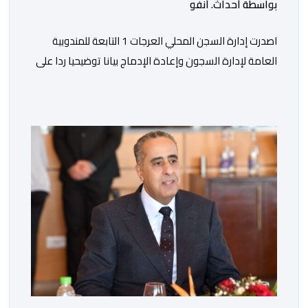
بواسطة أحداث. أنفو
اصدرت إدارة السجن المحلي العرجات 1 التابعة للمندوبية
العامة لإدارة السجون وإعادة الإدماج بيانا توضيحيا ردا على
ما تم تداوله ببعض الجرائد والمواقع الالكترونية بخصوص
الوضعية الصحية للسجين محمد زيان، المعتقل بالمؤسسة
ذاتها، وذلك لتنوير الرأي العام بالحقائق والمعطيات
الدقيقة.واوضحت إدارة المؤسسة السجنية أن المعني بالأمر
يستفيد منذ إيداعه من تتبع طبي منتظم ومستمر وفقا […]