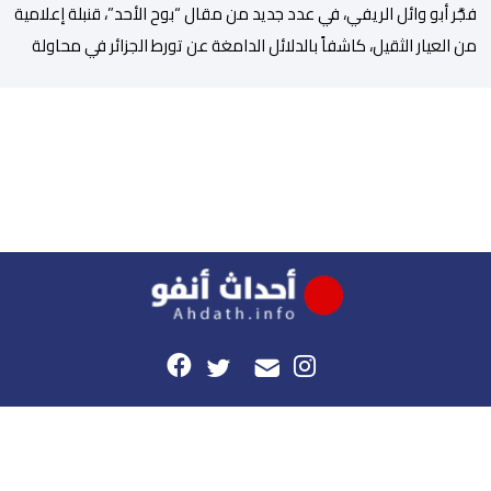
فجَّر أبو وائل الريفي، في عدد جديد من مقال “بوح الأحد”، قنبلة إعلامية
من العيار الثقيل، كاشفاً بالدلائل الدامغة عن تورط الجزائر في محاولة
جديدة لضرب الاستقرار الداخلي بالمغرب والتشويش على علاقاته
الاستراتيجية مع إسبانيا، كاشفا خيوط حملة تحريضية ممنهجة شنتها
الحسابات والمنصات التابعة للمخابرات العسكرية الجزائرية لاستدراج
الشباب والقاصرين عبر مواقع التواصل الاجتماعي، وذلك […]
هذا الموقع
راسلونا
موقع أحداث.أنفو هو النسخة الرقمية لجريدة الأحداث المغربية