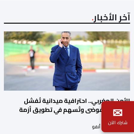
المعتاد […]
آخر الأخبار
الأمن المغربي.. احترافية ميدانية تُفشل
✉
سيناريو الفوضى وتُسهم في تطويق أزمة
سبتة
شترك الآن
بواسطة أحداث. أنفو