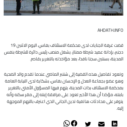
AHDATH.INFO
قضت غرفة الجنايات لدى محكمة الاستئناف بفاس، اليوم الاثنين 19
دجنبر، بإدانة عميد شرطة ممتاز، يشغل منصب رئيس دائرة للشرطة بنفس
المدينة، بسنتين سجنا نافذا، بعد مؤاخذته بالتغرير بقاصر.
وتعود تفاصيل هذه القضية إلى شتنبر الماضي عندما تقدم والد الضحية
وهو عضو بجماعة العدل و الإحسان بفاس، بشكاية لدى النيابة العامة
بمحكمة الاستئناف بذات المدينة، يتهم فيها المسؤول الأمني بالتغرير
بابنته، مؤكدا أن هذا الأخير تعود على مرافقة إبنته إلى مقر سكنه وأنه
يتوفر على محادثات هاتفية تدين الجاني الذي اعترف بالتهم الموجهة
إليه.