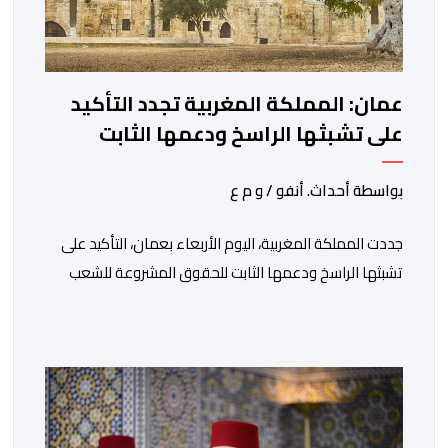
عمان: المملكة المغربية تجدد التأكيد
على تشبثها الراسخ ودعمها الثابت
للحقوق المشروعة للشعب الفلسطيني
الشقيق
بواسطة أحداث. أنفو / و م ع
جددت المملكة المغربية، اليوم الأربعاء بعمان، التأكيد على
تشبثها الراسخ ودعمها الثابت للحقوق المشروعة للشعب
الفلسطيني الشقيق في نيل حريته وإقامة دولته المستقلة
على حدود الرابع من يونيو 1967 وعاصمتها القدس
الشريف، واقتناعها بفضائل الحوار والتفاوض كسبيل وحيد
لحل الصراع الفلسطيني- الإسرائيلي، بعيدا عن أعمال العنف
والتطرف والتصرفات أحادية الجانب، وكذا انخراطها التام في
كل […]