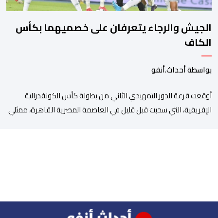
الجيش والرجاء يتعرفان على خصميهما بكأس
الكاف
بواسطة أحداث.أنفو
أوقعت قرعة الدور التمهيدي الثاني من بطولة كأس الكونفدرالية
الإفريقية، التي سحبت قبل قليل في العاصمة المصرية القاهرة، ممثلي
كرة القدم المغربية الرجاء الرياضي والجيش الملكي في مواجهات
مرتقبة أمام أندية غرب ووسط القارة. ​وسيكون نادي الرجاء الرياضي
على موعد مع مواجهة المتأهل من المباراة التي تجمع بين إيل
كانيمي واريورز النيجيري ونادي أوديب ممثل […]