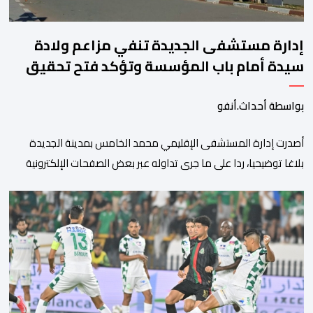
إدارة مستشفى الجديدة تنفي مزاعم ولادة
سيدة أمام باب المؤسسة وتؤكد فتح تحقيق
بواسطة أحداث.أنفو
أصدرت إدارة المستشفى الإقليمي محمد الخامس بمدينة الجديدة
بلاغا توضيحيا، ردا على ما جرى تداوله عبر بعض الصفحات الإلكترونية
ومنصات التواصل الاجتماعي بشأن مزاعم تفيد بأن سيدة حامل وضعت
مولودها أمام الباب الرئيسي للمستشفى بسبب رفض استقبالها أو
التكفل بها. وأكدت إدارة المستشفى أن السيدة المعنية حضرت إلى
مصلحة الولادة، حيث تم استقبالها وتسجيلها وإخضاعها […]