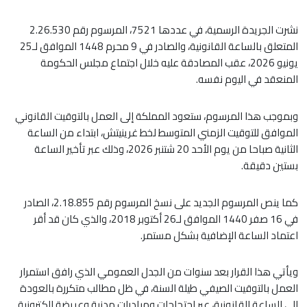
نشرت الجريدة الرسمية، في عددها 7521، المرسوم رقم 2.26.530
المتعلق بالساعة القانونية، والصادر في 9 محرم 1448 الموافق لـ25
يونيو 2026، عقب المصادقة عليه خلال اجتماع مجلس الحكومة
المنعقد في اليوم نفسه.
وبموجب هذا المرسوم، ستعود المملكة إلى العمل بالتوقيت القانوني
الموافق للتوقيت الزمني المتوسط لخط غرينيتش، ابتداء من الساعة
الثانية صباحا من يوم الأحد 20 شتنبر 2026، وذلك عبر تأخير الساعة
بستين دقيقة.
كما ينص المرسوم الجديد على نسخ المرسوم رقم 2.18.855، الصادر
في 16 صفر 1440 الموافق لـ26 أكتوبر 2018، والذي كان قد أقر
اعتماد الساعة الإضافية بشكل مستمر.
ويأتي هذا القرار بعد سنوات من الجدل العمومي الذي رافق استمرار
العمل بالتوقيت الصيفي طيلة السنة، في ظل مطالب متكررة بالعودة
إلى الساعة القانونية، عبر احتجاجات ومبادرات مدنية وعريضة إلكترونية