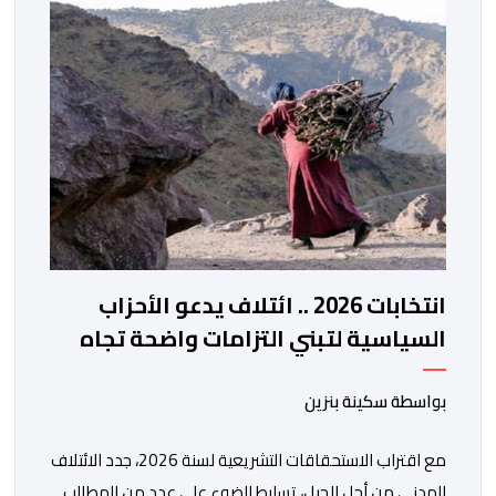
المنصة، التي تم إطلاقها في إطار استراتيجيتها الرامية إلى
التحديث والتحول الرقمي، تشكل خطوة مهمة في […]
انتخابات 2026 .. ائتلاف يدعو الأحزاب
السياسية لتبني التزامات واضحة تجاه
المناطق الجبلية
بواسطة سكينة بنزين
مع اقتراب الاستحقاقات التشريعية لسنة 2026، جدد الائتلاف
المدني من أجل الجبل، تسليط الضوء على عدد من المطالب