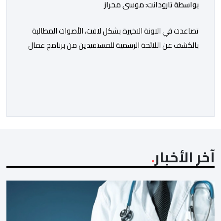
بواسطة تارودانت: موسى محراز
تصاعدت في الاونة الاخيرة بشكل لافت، الأصوات المطالبة
بالكشف عن اللائحة الرسمية للمستفيدين من برنامج عمال
الإنعاش بجماعة تارودانت، بعد أن تحول الملف إلى واحد من
أكثر المواضيع إثارة للنقاش داخل المدينة وعلى منصات
التواصل الاجتماعي، وسط دعوات متزايدة إلى اعتماد مبدأ
الشفافية وربط المسؤولية بالمحاسبة. فبعد خروج عبد الكبير
بن طوطو، ثم شخص اخر […]
آخر الأخبار