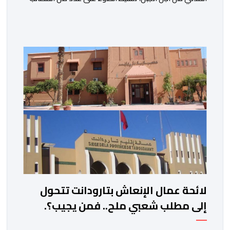
المرتبطة بساكنة المناطق الجبلية. وفي هذا السياق، أطلق
الائتلاف مذكرة مطلبية، دعا فيها الأحزاب السياسية، إلى
ادراج 10 التزامات ضمن برامجها الانتخابية المنتظرة، في إطار
تعاقد سياسي مع المناطق الجبلية والانتقال من الوعود
الانتخابية إلى التزامات عملية […]
لائحة عمال الإنعاش بتارودانت تتحول
إلى مطلب شعبي ملح.. فمن يجيب؟.