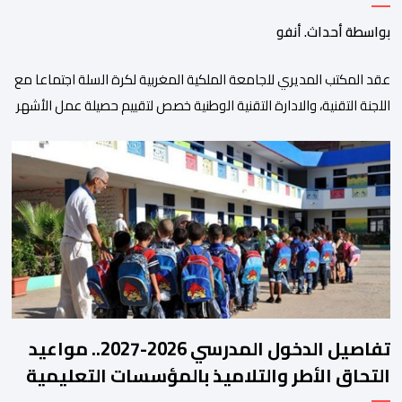
بواسطة أحداث. أنفو
عقد المكتب المديري للجامعة الملكية المغربية لكرة السلة اجتماعا مع
اللجنة التقنية، والادارة التقنية الوطنية خصص لتقييم حصيلة عمل الأشهر
الثلاثة الماضية، والوقوف على مختلف المحطات التي شهدتها
المنتخبات الوطنية خلال الفترة الأخيرة. وشهد الاجتماع تقديم عرض
مفصل حول مشاركة المنتخبين الوطنيين لأقل من 18 سنة، إناثا وذكورا،
من طرف اللجنة التقنية التي واكبت كل […]
تفاصيل الدخول المدرسي 2026-2027.. مواعيد
التحاق الأطر والتلاميذ بالمؤسسات التعليمية