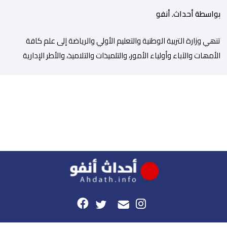
بواسطة أحداث. أنفو
تنھي وزارة التربیة الوطنیة والتعلیم الأولي والریاضة إلى علم كافة
الأمھات والآباء وأولیاء الأمور، والتلمیذات والتلامیذ، والأطر الإداریة
والتربویة وإلى الرأي العام الوطني، أن الدخول المدرسي لسنة 2026-
2027 سیتم في موعده الرسمي المحدد سلفا طبقا لمقتضیات المقرر
الوزاري رقم 047.26 الصادر بتاریخ 3 یولیوز 2026 بشأن تنظیم السنة
الدراسیة. وأوضحت الوزارة، في بلاغ، أن أطر […]