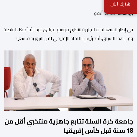
شترك الآن
بواسطة أحداث. أنفو
في إطارالاستعدادات الجارية لتنظيم موسم مولاي عبد الله أمغار،تواصلت 
وفي هذا السياق، أكد رئيس الاتحاد الإقليمي لفن التبوريدة، سعيد
ولم تخل هذه الدورة من مؤشرات إيجابية على مستوى تنوعالمشاركة، حيث 
وتبرز هذه الأرقام الحجم الكبير الذي باتت تعرفه تظاهرةالتبوريدة خلال 
ومن المرتقب أن تعرف فعاليات الموسم إقبالا جماهيريا
واسعا،في ظل الشغف الكبير الذي يحظى به فن التبوريدة، باعتبارهأحد أبرز م
جامعة كرة السلة تتابع جاهزية منتخبي أقل من
18 سنة قبل كأس إفريقيا