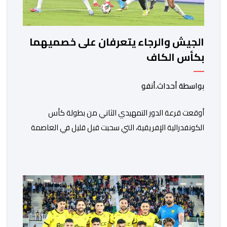
الجيش والرجاء يتعرفان على خصميهما
بكأس الكاف
بواسطة أحداث.أنفو
أوقعت قرعة الدور التمهيدي الثاني من بطولة كأس
الكونفدرالية الإفريقية، التي سحبت قبل قليل في العاصمة
المصرية القاهرة، ممثلي كرة القدم المغربية الرجاء الرياضي
والجيش الملكي في مواجهات مرتقبة أمام أندية غرب
ووسط القارة. ​وسيكون نادي الرجاء الرياضي على موعد مع
مواجهة المتأهل من المباراة التي تجمع بين إيل كانيمي
واريورز النيجيري ونادي أوديب ممثل […]