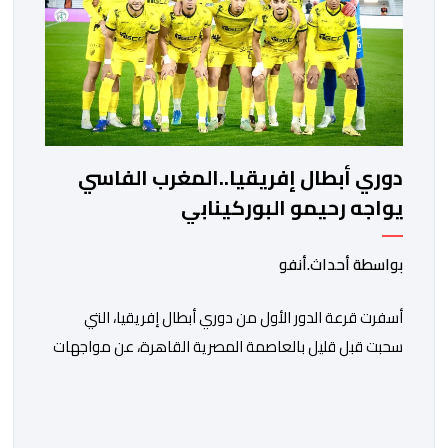
دوري أبطال إفريقيا..المغرب الفاسي
يواجه رحيمو البوركينابي
بواسطة أحداث.أنفو
أسفرت قرعة الدور الأول من دوري أبطال إفريقيا، التي
سحبت قبل قليل بالعاصمة المصرية القاهرة، عن مواجهات
متوازنة لممثلي كرة القدم المغربية، نهضة بركان والمغرب
الفاسي، في مستهل مشوارهما القاري. ​وسيكون نادي
نهضة بركان على موعد في هذا الدور مع الفائز من المباراة