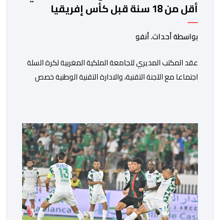
أقل من 18 سنة قبل كأس إفريقيا
بواسطة أحداث. أنفو
عقد المكتب المديري للجامعة الملكية المغربية لكرة السلة
اجتماعا مع اللجنة التقنية، والادارة التقنية الوطنية خصص
لتقييم حصيلة عمل الأشهر الثلاثة الماضية، والوقوف على
مختلف المحطات التي شهدتها المنتخبات الوطنية خلال
الفترة الأخيرة. وشهد الاجتماع تقديم عرض مفصل حول
مشاركة المنتخبين الوطنيين لأقل من 18 سنة، إناثا وذكورا،
من طرف اللجنة التقنية التي واكبت كل […]