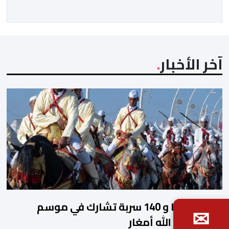
التي تجمع بين ستار سبورت السييراليوني ونادي المدينة
الغامبي، حيث يطمح الفريق […]
آخر الأخبار
2140 فارسا و 140 سربة تشارك في موسم
✉
مولاي عبد الله أمغار