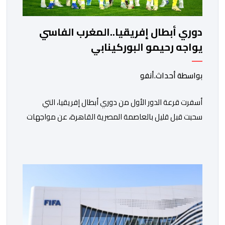
دوري أبطال إفريقيا..المغرب الفاسي
يواجه رحيمو البوركينابي
بواسطة أحداث.أنفو
أسفرت قرعة الدور الأول من دوري أبطال إفريقيا، التي
سحبت قبل قليل بالعاصمة المصرية القاهرة، عن مواجهات
متوازنة لممثلي كرة القدم المغربية، نهضة بركان والمغرب
الفاسي، في مستهل مشوارهما القاري. ​وسيكون نادي
نهضة بركان على موعد في هذا الدور مع الفائز من المباراة
التي تجمع بين ستار سبورت السييراليوني ونادي المدينة
الغامبي، حيث يطمح الفريق […]