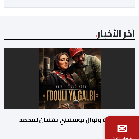
المسؤول الوحيد المباشر والمنتخب من قِبل 211 اتحادا […]
آخر الأخبار
طارق بطمة ونوال بوسنيني يغنيان لمحمد
✉
بطمة
شترك الآن