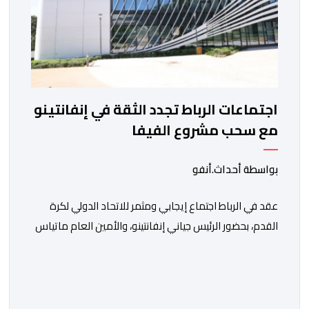
اجتماعات الرباط تجدد الثقة في إنفانتينو
مع سحب مشروع الفيفا
بواسطة أحداث.أنفو
عقد في الرباط اجتماع إيجابي ومثمر للاتحاد الدولي لكرة
القدم، بحضور الرئيس جياني إنفانتينو، والأمين العام ماتياس
غرافستروم، وأعضاء مجلس إدارة الفيفا، لمناقشة التطورات
الأخيرة وضمان تطوير آليات العمل الداخلي. ​وشهد اللقاء
تجديد الثقة المتبادلة بين القيادة التنفيذية للاتحاد، حيث أكد
المجتمعون دعمهم الكامل للرئيس إنفانتينو باعتباره