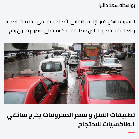
بواسطة سعد دالـيا
استغرب بشكل كبير الإتلاف النقابي للأطباء ومقدمي الخدمات الصحية
والعلاجية بالقطاع الخاص مصادقة الحكومة على مشروع قانون رقم
052.26 المتعلق بالمنظومة المعلوماتية الصحية الوطنية المندمجة،
والذي اعتبره الائتلاف جاء في غياب تام للمقاربة التشاركية وعدم أخذ
رأي وملاحظات التمثيليات المهنية للأطباء ومقدمي الخدمات العلاجية
رغم ما تسنه مقتضيات مشروع القانون من عقوبات مالية ضدهم
وتهدد […]
تطبيقات النقل و سعر المحروقات يخرج سائقي
الطاكسيات للاحتجاج