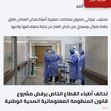
بواسطة أحداث. أنفو
باسلوب غيواني ممزوج بمقامات مغربية أصيلة،تمكن الفنانان طارق
بطمة ونوال بوسنيني من نفض الغبار عن زجلية جميلة،كتبها ولحنها
المرحوم محمد بطمة ،احد اعمدة مجموعة لمشاهب الشهيرة. الاغنية
بعنوان ” فضولي ياقلبي” ،قام بتوزيعها اسامة باهي،باسلوب سلس
وبسيط، متحكما في الجمل الموسيقية والانتقالات الجميلة..استطاع
الفنانان طارق بطمة ونوال بوسنيني أن يعطيا روحا فريدة لهذه
الاغنية,بفضل أدا […]
تحالف أطباء القطاع الخاص يرفض مشروع
قانون المنظومة المعلوماتية الصحية الوطنية
المندمجة