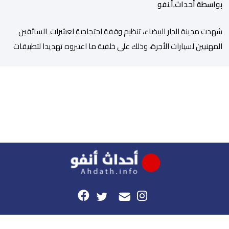
بواسطة أحداث.أ.نفو
شهدت مدينة الدار البيضاء، تنظيم وقفة احتجاجية لعشرات السائقين
المهنيين لسيارات الأجرة، وذلك على خلفية ما اعتبروه تهديدا لتطبيقات
النقل، إلى جانب ارتفاع سعر المحروقات. وجدد المحتجون يوم أمس
الخميس 06 غشت، التعبير عن قلقهم حيال تداعيات تطبيقات النقل،
وأسعار المحروقات على استقراهم المهني في ظل غلاء المعيشة،
وتراكم الديون، والالتزامات الأسرية، وإكراهات العمل، ما […]
هذا الموقع
راسلونا