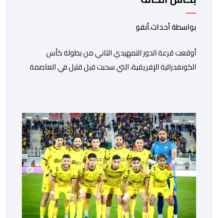
بواسطة أحداث.أنفو
أوقعت قرعة الدور التمهيدي الثاني من بطولة كأس
الكونفدرالية الإفريقية، التي سحبت قبل قليل في العاصمة
المصرية القاهرة، ممثلي كرة القدم المغربية الرجاء الرياضي
والجيش الملكي في مواجهات مرتقبة أمام أندية غرب
ووسط القارة. ​وسيكون نادي الرجاء الرياضي على موعد مع
مواجهة المتأهل من المباراة التي تجمع بين إيل كانيمي
واريورز النيجيري ونادي أوديب ممثل […]