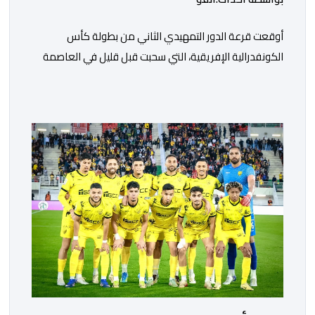
أوقعت قرعة الدور التمهيدي الثاني من بطولة كأس
الكونفدرالية الإفريقية، التي سحبت قبل قليل في العاصمة
المصرية القاهرة، ممثلي كرة القدم المغربية الرجاء الرياضي
والجيش الملكي في مواجهات مرتقبة أمام أندية غرب
ووسط القارة. ​وسيكون نادي الرجاء الرياضي على موعد مع
مواجهة المتأهل من المباراة التي تجمع بين إيل كانيمي
واريورز النيجيري ونادي أوديب ممثل […]