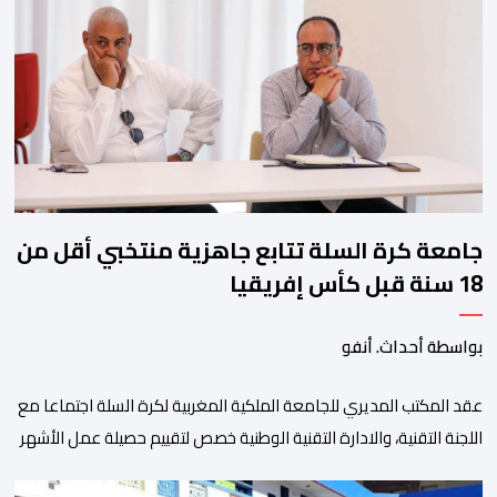
ولم تخل هذه الدورة من مؤشرات إيجابية على مستوى تنوعالمشاركة، حيث 
وتبرز هذه الأرقام الحجم الكبير الذي باتت تعرفه تظاهرةالتبوريدة خلال 
ومن المرتقب أن تعرف فعاليات الموسم إقبالا جماهيريا
واسعا،في ظل الشغف الكبير الذي يحظى به فن التبوريدة، باعتبارهأحد أبرز م
جامعة كرة السلة تتابع جاهزية منتخبي أقل من
18 سنة قبل كأس إفريقيا
بواسطة أحداث. أنفو
عقد المكتب المديري للجامعة الملكية المغربية لكرة السلة اجتماعا مع
اللجنة التقنية، والادارة التقنية الوطنية خصص لتقييم حصيلة عمل الأشهر
الثلاثة الماضية، والوقوف على مختلف المحطات التي شهدتها