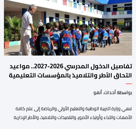
المنتخبات الوطنية خلال الفترة الأخيرة. وشهد الاجتماع تقديم عرض
مفصل حول مشاركة المنتخبين الوطنيين لأقل من 18 سنة، إناثا وذكورا،
من طرف اللجنة التقنية التي واكبت كل […]
تفاصيل الدخول المدرسي 2026-2027.. مواعيد
التحاق الأطر والتلاميذ بالمؤسسات التعليمية
بواسطة أحداث. أنفو
تنھي وزارة التربیة الوطنیة والتعلیم الأولي والریاضة إلى علم كافة
الأمھات والآباء وأولیاء الأمور، والتلمیذات والتلامیذ، والأطر الإداریة
والتربویة وإلى الرأي العام الوطني، أن الدخول المدرسي لسنة 2026-
2027 سیتم في موعده الرسمي المحدد سلفا طبقا لمقتضیات المقرر