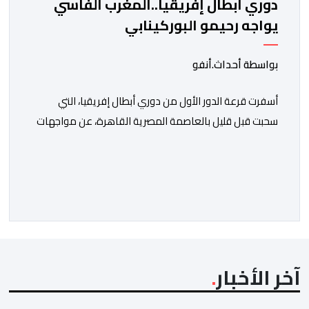
دوري أبطال إفريقيا..المغرب الفاسي
يواجه رحيمو البوركينابي
بواسطة أحداث.أنفو
أسفرت قرعة الدور الأول من دوري أبطال إفريقيا، التي
سحبت قبل قليل بالعاصمة المصرية القاهرة، عن مواجهات
متوازنة لممثلي كرة القدم المغربية، نهضة بركان والمغرب
الفاسي، في مستهل مشوارهما القاري. ​وسيكون نادي
نهضة بركان على موعد في هذا الدور مع الفائز من المباراة
التي تجمع بين ستار سبورت السييراليوني ونادي المدينة
الغامبي، حيث يطمح الفريق […]
آخر الأخبار