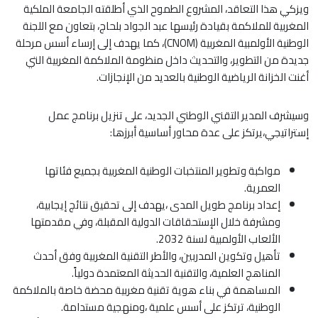
ويزكي هذا التعاقد، المشروع الطموح الذي أطلقته الجامعة الملكية
المغربية للملاكمة بقيادة رئيسها عبد الجواد بلحاج، بتعاون مع اللجنة
الوطنية الأولمبية المغربية (CNOM)، كما يهدف إلى إرساء أسس مرحلة
جديدة من التطوير، والتحديث داخل منظومة الملاكمة المغربية التي
أغنت الخزانة الرياضية الوطنية بالعديد من الإنجازات.
وسيشرف المدير التقني الوطني الجديد، على تنزيل برنامج عمل
إستراتيجي،يرتكز على عدة محاور أساسية أبرزها:
مواكبة وتطوير المنتخبات الوطنية المغربية بجميع فئاتها
العمرية.
إعداد برنامج طويل المدى ،يهدف إلى تحقيق نتائج إيجابية،
ومشرفة خلال الإستحقاقات الدولية المقبلة، وفي مقدمتها
الألعاب الأولمبية لسنة 2032.
تأهيل وتكوين المدربين، والأطر التقنية المغربية وفق أحدث
المناهج العلمية، والتقنية الحديثة المعتمدة دولياً.
المساهمة في بناء هوية تقنية مغربية محضة خاصة بالملاكمة
الوطنية، ترتكز على أسس علمية ،ومنهجية مستدامة.