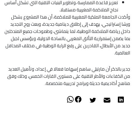
تعزيز قاعدة الممارسة ،وتطوير البنيات التقنية التي تشكل أساس
نجاح الملاكمة المغربية مستقبلا.
وأكدت الجامعة الملكية المغربية للملاكمة، أن هذا المشروع يشكل
ورشا إستراتيجي، يهدف إلى إطلاق دينامية جديدة، وبعث روح التجديد
داخل رياضة الملاكمة الوطنية، لما يتماشى، وطموحات جميع المتدخلين
بما يضمن إستمرارية التألق المغربي بالساحة الدولية، ويؤسس لجيل
جديد من الأبطال، القادرين على رفع الراية الوطنية في مختلف المحافل
العالمية.
جدير بالذكر أن مارتيلي ساهم إسهاما فعالا في إعداد، وتأهيل العديد
من الكفاءات والأطر التقنية على مستوى القارات الخمس، وذلك وفق
مناهج أكاديمية حديثة وبرامج تدريبية متخصصة.