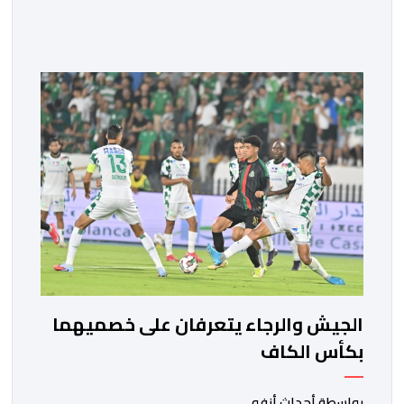
لتقييم حصيلة عمل الأشهر الثلاثة الماضية، والوقوف على
مختلف المحطات التي شهدتها المنتخبات الوطنية خلال
الفترة الأخيرة. وشهد الاجتماع تقديم عرض مفصل حول
مشاركة المنتخبين الوطنيين لأقل من 18 سنة، إناثا وذكورا،
من طرف اللجنة التقنية التي واكبت كل […]
الجيش والرجاء يتعرفان على خصميهما
بكأس الكاف
بواسطة أحداث.أنفو