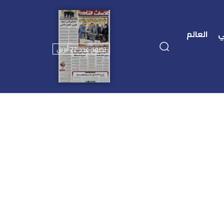
ي
العالم
تصفح عدد 22 أبريل