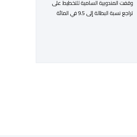
وقفت المندوبية السامية للتخطيط على
تراجع نسبة البطالة إلى 9.5 في المائة
خلال الفصل الثاني من سنة 2026، مقابل
13 في المائة مع متم سنة 2025. لكن
قبل الدخول في تفاصيل التقرير الأخير
للمندوبية السامية للتخطيط، حول سوق
الشغل، يتعين التذكير بأن هذه الأخيرة،
غيرت منهجيتها في احتساب البطالة،
معتمدة جيلا جديدا من البحوث فيما […]