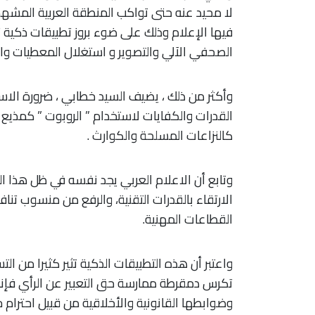
لا محيد عنه حتى تواكب المنطقة العربية المشه
فيها الإعلام وذلك على ضوء بروز تطبيقات ذكية 
الصحفي الآلي والتصوير و استغلال المعطيات وال
وأكثر من ذلك ، يضيف السيد خطابي ، ضرورة الاس
القدرات والكفايات لاستخدام ” الروبوت ” كمذيع لت
كالنزاعات المسلحة والكوارث .
وتابع أن الاعلام العربي يجد نفسه في ظل هذا 
الارتقاء بالقدرات التقنية، والرفع من منسوب تن
القطاعات المهنية.
واعتبر أن هذه التطبيقات الذكية تثير كثيرا من ا
تكرس دمقرطة ممارسة حق التعبير عن الرأي فإن
وضوابطها القانونية والأخلاقية من قبيل احترام 