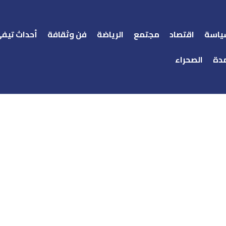
ياسة
اقتصاد
مجتمع
الرياضة
فن وثقافة
أحداث تيف
دة
الصحراء