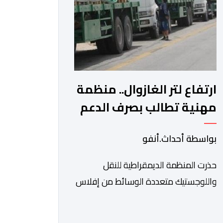
التوظيف إلا في حالة الضرورة. […]
ارتفاع لتر الغازوال.. منظمة
مهنية تطالب بصرف الدعم
وتحذر من إفلاس شركات
بواسطة أحداث.أنفو
النقل
حذرت المنظمة الديمقراطية للنقل
واللوجستيك متعددة الوسائط من إفلاس
شركات نقل بسبب استمرار الارتفاعات
المتتالية لأسعار الغازوال وكلك ما تصفه