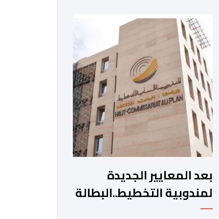
ب”امتناع” الحكومة عن صرف أشطر
الدعم المباشر المخصص لمهنيي النقل
الطرقي. وجاء بلاغ للمنظمة، “أصبحت
المقاولات النقلية، والسائقون المهنيون،
على حد سواء، يواجهون ضغوطا
اقتصادية غير مسبوقة نتيجة الارتفاع
المستمر في كلفة العملية النقلية، حيث
[…]
بعد المعايير الجديدة
لمندوبية التخطيط..البطالة
تنخفض إلى 9.5 في المائة