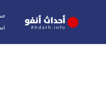
الس
أعم