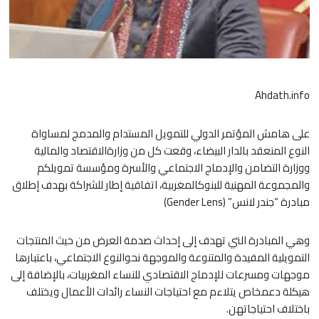
Ahdath.info
على هامش المؤتمر الدولي للتمويل المستدام والمدمج لمساواة
النوع المنعقد بالدار البيضاء، وقعت كل من وزارةالاقتصاد والمالية
ووزارة التضامن والإدماج الاجتماعي والأسرة ومؤسسة تمويلكم
والمجموعة المهنية للبنوكالمغربية، اتفاقية إطار للشراكة بهدف إطلاق
مبادرة “جندر لانس” (Gender Lens)
وهي المبادرة التي تهدف إلى إحداث صدمة العرض من حيث المنتجات
التمويلية المفيدة والمتنوعة والموجهة نحوالنوع الاجتماعي، باعتبارها
موجهات ومسرعات للإدماج الاقتصادي للنساء المغربيات، بالإضافة إلى
هيكلة دعمخاص يتلاءم مع احتياجات النساء رائدات الأعمال ويختلف
باختلاف احتياجاتهن.