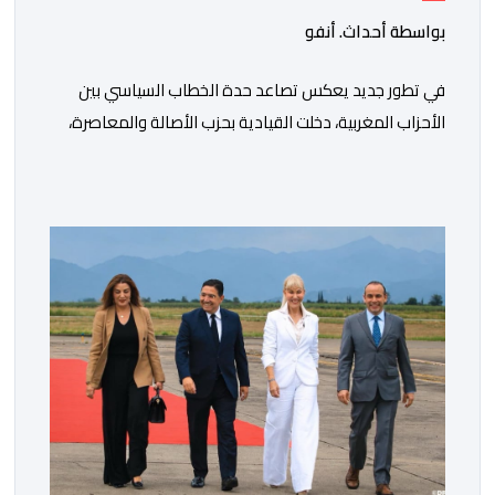
المخدرات "
بواسطة أحداث. أنفو
في تطور جديد يعكس تصاعد حدة الخطاب السياسي بين
الأحزاب المغربية، دخلت القيادية بحزب الأصالة والمعاصرة،
فاطمة الزهراء المنصوري، على خط المواجهة مع الأمين
العام السابق لحزب العدالة والتنمية، عبد الإله بنكيران، على
خلفية اتهامات سبق أن وجهها هذا الأخير إلى حزب ” البام ”
وربطه بملف المخدرات.المنصوري أكدت أن بنكيران ” ما غير
اليوم […]