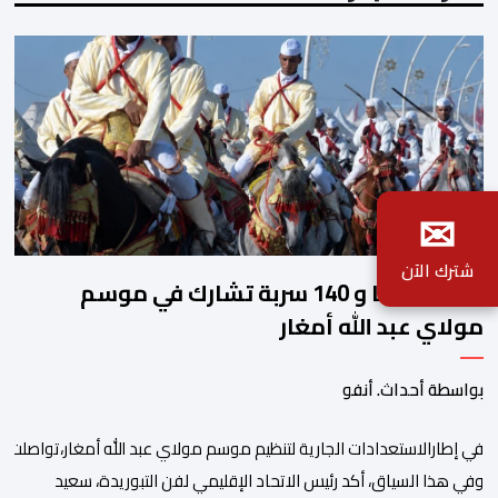
✉
شترك الآن
2140 فارسا و 140 سربة تشارك في موسم
مولاي عبد الله أمغار
بواسطة أحداث. أنفو
في إطارالاستعدادات الجارية لتنظيم موسم مولاي عبد الله أمغار،تواصلت 
وفي هذا السياق، أكد رئيس الاتحاد الإقليمي لفن التبوريدة، سعيد