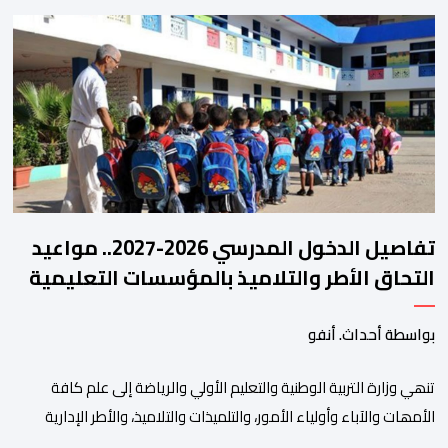
الثلاثة الماضية، والوقوف على مختلف المحطات التي شهدتها
المنتخبات الوطنية خلال الفترة الأخيرة. وشهد الاجتماع تقديم عرض
مفصل حول مشاركة المنتخبين الوطنيين لأقل من 18 سنة، إناثا وذكورا،
من طرف اللجنة التقنية التي واكبت كل […]
تفاصيل الدخول المدرسي 2026-2027.. مواعيد
التحاق الأطر والتلاميذ بالمؤسسات التعليمية
بواسطة أحداث. أنفو
تنھي وزارة التربیة الوطنیة والتعلیم الأولي والریاضة إلى علم كافة
الأمھات والآباء وأولیاء الأمور، والتلمیذات والتلامیذ، والأطر الإداریة
والتربویة وإلى الرأي العام الوطني، أن الدخول المدرسي لسنة 2026-