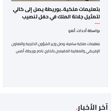
بتعليمات ملكية..بوريطة يصل إلى كالي
لتمثيل جلالة الملك في حفل تنصيب
الرئيس الكولومبي الجديد
بواسطة أحداث. أنفو
بتعليمات ملكية سامية، وصل وزير الشؤون الخارجية والتعاون
الإفريقي والمغاربة المقيمين بالخارج، ناصر بوريطة، أمس
الخميس إلى كالي (كولومبيا)، لتمثيل صاحب الجلالة الملك
محمد السادس، نصره الله، في حفل تنصيب الرئيس
الكولومبي الجديد. وكان في استقبال بوريطة، لدى وصوله،
حاكمة منطقة فال ديل كاوكا، السيدة ديليا فرانسيسكا
تورو، وعمدة سانتياغو دي كالي، السيد ألفارو أليخاندرو […]
آخر الأخبار