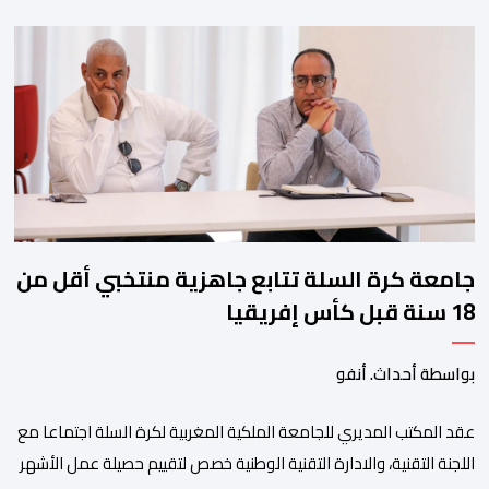
ولم تخل هذه الدورة من مؤشرات إيجابية على مستوى تنوعالمشاركة، حيث 
وتبرز هذه الأرقام الحجم الكبير الذي باتت تعرفه تظاهرةالتبوريدة خلال 
ومن المرتقب أن تعرف فعاليات الموسم إقبالا جماهيريا
واسعا،في ظل الشغف الكبير الذي يحظى به فن التبوريدة، باعتبارهأحد أبرز م
جامعة كرة السلة تتابع جاهزية منتخبي أقل من
18 سنة قبل كأس إفريقيا
بواسطة أحداث. أنفو
عقد المكتب المديري للجامعة الملكية المغربية لكرة السلة اجتماعا مع
اللجنة التقنية، والادارة التقنية الوطنية خصص لتقييم حصيلة عمل الأشهر