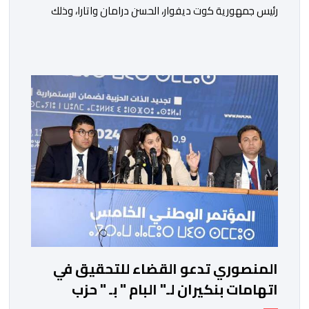
رئيس جمهورية كوت ديفوار، الحسن درامان واتارا، وذلك
بمناسبة العيد الوطني لبلاده. وأعرب جلالة الملك، في هذه
البرقية، عن تهانئه الحارة للسيد واتارا، مقرونة بأصدق
متمنيات جلالته بموصول التقدم والازدهار للشعب الإيفواري.
ومما جاء في برقية جلالة الملك “لقد تمكنت المملكة
المغربية وجمهورية كوت ديفوار، بحكم […]
المنصوري تدعو القضاء للتحقيق في
اتهامات بنكيران لـ" البام " بـ " حزب