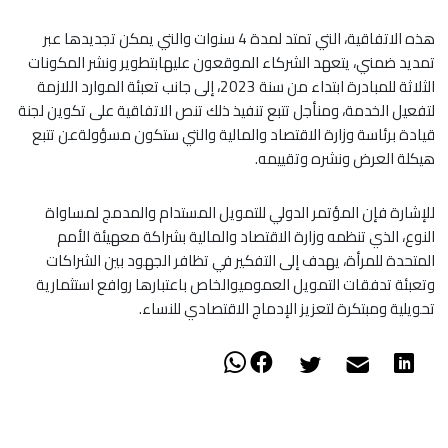
هذه الاتفاقية، التي تمتد لمدة 4 سنوات والتي يمكن تجديدها عبر
تمديد ضمني، يتعهد الشركاء الموقعون عليهابتطوير ونشر المكونات
الثلاثة للمبادرة ابتداء من سنة 2023، إلى جانب تعبئة الموارد اللازمة
لتفعيل الخدمة، ومنأجل تتبع تنفيذ ذلك تنص الاتفاقية على تكوين لجنة
قيادة برئاسة وزارة الاقتصاد والمالية والتي ستكون مسؤولةعن تتبع
هيكلة العرض ونشره وتقييمه.
للإشارة فإن المؤتمر الدولي للتمويل المستدام والمدمج لمساواة
النوع، الذي تنظمه وزارة الاقتصاد والمالية بشراكة معهيئة الأمم
المتحدة للمرأة، يهدف إلى التفكير في تظافر الجهود بين الشراكات
وتعبئة تدفقات التمويل العموميوالخاص باعتبارها روافع استثمارية
تحويلية ومبتكرة لتعزيز الإدماج الاقتصادي للنساء.