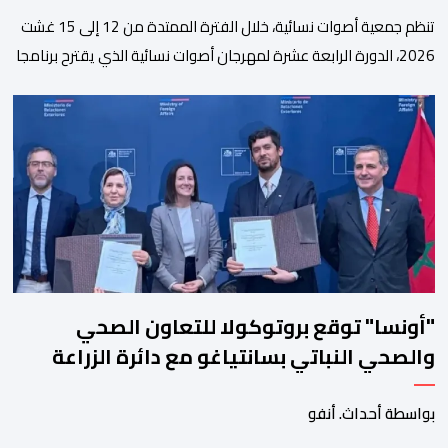
تنظم جمعية أصوات نسائية، خلال الفترة الممتدة من 12 إلى 15 غشت
2026، الدورة الرابعة عشرة لمهرجان أصوات نسائية الذي يقترح برنامجا
متنوعا يجمع بين الإبداع الفني والسهرات المجانية والمبادرات
الاجتماعية والتضامنية والإنسانية. ووفق بلاغ للمنظمين، تقترح هذه
الدورة، التي تنظم تحت الرعاية السامية لصاحب الجلالة الملك محمد
السادس، تحت شعار “سيدات البحر الأبيض المتوسط، […]
"أونسا" توقع بروتوكولا للتعاون الصحي
والصحي النباتي بسانتياغو مع دائرة الزراعة
وتربية المواشي
بواسطة أحداث. أنفو