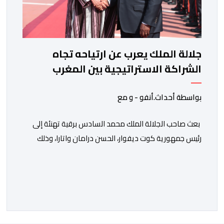
جلالة الملك يعرب عن ارتياحه تجاه
الشراكة الاستراتيجية بين المغرب
والكوت ديفوار
بواسطة أحداث.أنفو - و مع
بعث صاحب الجلالة الملك محمد السادس برقية تهنئة إلى
رئيس جمهورية كوت ديفوار، الحسن درامان واتارا، وذلك
بمناسبة العيد الوطني لبلاده. وأعرب جلالة الملك، في هذه
البرقية، عن تهانئه الحارة للسيد واتارا، مقرونة بأصدق
متمنيات جلالته بموصول التقدم والازدهار للشعب الإيفواري.
ومما جاء في برقية جلالة الملك “لقد تمكنت المملكة
المغربية وجمهورية كوت ديفوار، بحكم […]