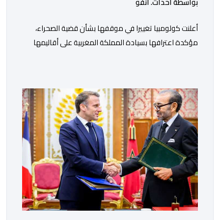
بواسطة أحداث. أنفو
أعلنت كولومبيا تغييرا في موقفها بشأن قضية الصحراء،
مؤكدة اعترافها بسيادة المملكة المغربية على أقاليمها
الجنوبية. وتم الإعلان عن هذا الموقف الجديد، أمس
الجمعة، خلال لقاء بين وزير الشؤون الخارجية والتعاون
الافريقي والمغاربة المقيمين بالخارج، ناصر بوريطة، ونائب
رئيس جمهورية كولومبيا، خوسيه مانويل ريستريبو، بحضور
وزير العلاقات الخارجية عمر بولا إسكوبار. وبهذه المناسبة،
أكد السيد […]