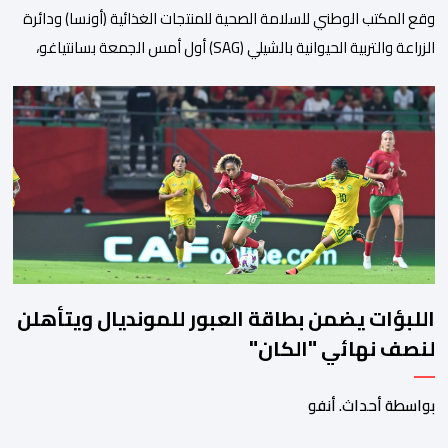
وقع المكتب الوطني للسلامة الصحية للمنتجات الغذائية (أونسا) ودائرة
الزراعة والتربية الحيوانية بالشيلي (SAG) أول أمس الجمعة بسانتياغو،
بروتوكولا للتعاون في مجال الحجر الصحي وحماية الصحة النباتية،
والصحة الحيوانية. وسيمكن هذا البروتوكول الذي تم توقيعه بحضور
مسؤولين عن السلطات الشيلية، وممثلين عن القطاع الخاص ومن
أوساط التصدير، من مواءمة الإجراءات الصحية، والصحية النباتية المطبقة
على […]
اللبؤات يضمن بطاقة العبور للمونديال ويتأهلن
لنصف نهائي "الكان"
بواسطة أحداث. أنفو