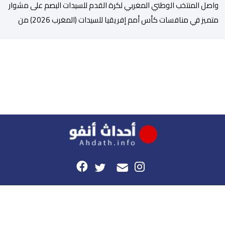
واصل المنتخب الوطني المغربي لكرة القدم للسيدات البصم على مشوار
متميز في منافسات كأس أمم إفريقيا للسيدات (المغرب 2026) من
خلال عبوره إلى المربع الذهبي ، عقب فوزه على نظيره الجنوب إفريقي
بهدفين لواحد، في المباراة التي جمعتهما، مساء اليوم السبت على
أرضية ملعب مولاي الحسن بالرباط، برسم الدور ربع النهائي، ليضمن بذلك
رسميا مشاركته […]
هذا الموقع
راسلونا
موقع أحداث.أنفو هو النسخة الرقمية لجريدة الأحداث المغربية