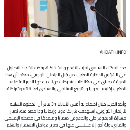
AHDATH.INFO
جدد المكتب السياسي لحزب التقدم والاشتراكية، رفضه الشديد للتطاول
على الشؤون الداخلية للمغرب من قِبل البرلمان الأوروبي، معتبرا أن هذا
الموقف مبني على مغالطات وتحركات جهات يزعجها الدور المتصاعد
للمغرب إقليميا ودوليا والتنويع المتنامي والسيادي لعلاقاته وشراكاته.
وأكد الحزب خلال اجتماع له أمس الثلاثاء 31 يناير، أن الخطوة السلبية
للبرلمان الأوروبي، استهدفت شريكا قويا وإيجابيا وذا مصداقية، يُعتبر
مسارُهُ الديموقراطي والحقوقي متميزًا ومتقدمًا في محيطه الإقليمي
والقاري، ولَهُ أدوارٌ لا غِـــنَــــى عنها في تعزيز عواملِ الاستقرار والسلم