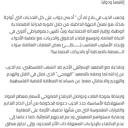
إقليميا ودوليا.
وذهب الحزب في بلاغ له، أن ” أحسن جواب على كل التحديات التي تُواجِهُ
بلادَنَا، هو تمتينُ الجبهة الداخلية، من خلال تقوية قدراتنا الاقتصادية
الوطنية، وإقرار العدالة الاجتماعية، وبثِّ نَفَسٍ ديموقراطي أقوى في
الحياة العامة، وتوسيعِ فضاءِ الحقوق والحريات، مع تصفية الأجواء
وإيجاد الأسلوب المناسب لِــــــطَــــيِّ بعض الملفات العالقة، سواء
الـــمتصلة بالصحافة أو بالحركات الاجتماعية”.
وتفاعلا مع التصعيد الإسرائيلي الأخير ضد الشعب الفلسطيني، عبر الحزب
عن إدانته لما وصفه بالتصعيد “الهمجي” الذي تمثل في القتل والهدم
والتهجير والاعتقال، معبرا عن مساندته المطلقة للقضية الفلسطينية.
وارتباطا بموجة الغلاء وتواصل الارتفاع الصاروخي لأسعار معظم المواد
الاستهلاكية الأساسية، جدد الحزب دعوته للحكومة من أجل اتخاذِ التدابير
والقرارات الملموسة التي من شأنها تخفيف الأزمة على المغاربة
وحماية مستواهم المعيشي ودعم قدرتهم الشرائية. كما دعاها إلى
عدم الاكتفاء بالإجراءات المعزولة ذات الأثر المحدود، وإلى تجاوز منطق