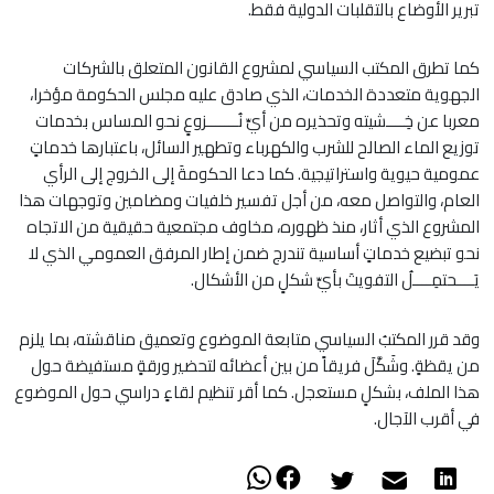
تبرير الأوضاع بالتقلبات الدولية فقط.
كما تطرق المكتب السياسي لمشروع القانون المتعلق بالشركات
الجهوية متعددة الخدمات، الذي صادق عليه مجلس الحكومة مؤخرا،
معربا عن خِــــشيته وتحذيره من أيِّ نُـــــــزوعٍ نحو المساس بخدمات
توزيع الماء الصالح للشرب والكهرباء وتطهير السائل، باعتبارها خدماتٍ
عمومية حيوية واستراتيجية. كما دعا الحكومةَ إلى الخروج إلى الرأي
العام، والتواصل معه، من أجل تفسير خلفيات ومضامين وتوجهات هذا
المشروع الذي أثار، منذ ظهوره، مخاوف مجتمعية حقيقية من الاتجاه
نحو تبضيع خدماتٍ أساسية تندرج ضمن إطار المرفق العمومي الذي لا
يَــــحتمِــــلُ التفويتَ بأيِّ شكلٍ من الأشكال.
وقد قرر المكتبُ السياسي متابعة الموضوع وتعميق مناقشته، بما يلزم
من يقظةٍ. وشَكَّلَ فريقاً من بين أعضائه لتحضير ورقةٍ مستفيضة حول
هذا الملف، بشكلٍ مستعجل. كما أقر تنظيم لقاءٍ دراسي حول الموضوع
في أقرب الآجال.