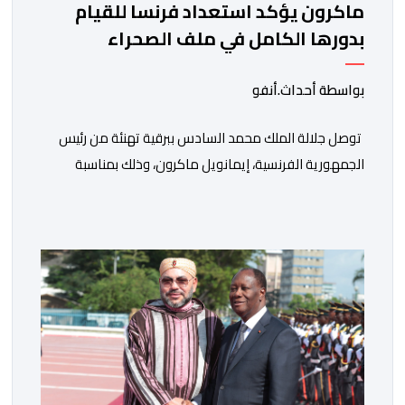
ماكرون يؤكد استعداد فرنسا للقيام
بدورها الكامل في ملف الصحراء
بواسطة أحداث.أنفو
توصل جلالة الملك محمد السادس ببرقية تهنئة من رئيس
الجمهورية الفرنسية، إيمانويل ماكرون، وذلك بمناسبة
الذكرى السابعة والعشرين لتربعه على العرش، حيث أعرب
فيها عن تمنياته لجلالة الملك بالصحة والسعادة والتوفيق،
مجددا التعبير لجلالته عن مشاعر الصداقة العميقة والمتينة
التي تكنها فرنسا وشعبها للمغرب وللشعب المغربي. وقال
الرئيس الفرنسي “لا يساورني أي شك في أن […]