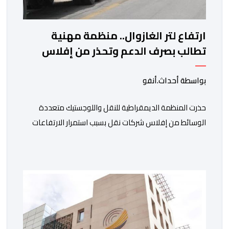
ارتفاع لتر الغازوال.. منظمة مهنية
تطالب بصرف الدعم وتحذر من إفلاس
شركات النقل
بواسطة أحداث.أنفو
حذرت المنظمة الديمقراطية للنقل واللوجستيك متعددة
الوسائط من إفلاس شركات نقل بسبب استمرار الارتفاعات
المتتالية لأسعار الغازوال وكلك ما تصفه ب”امتناع” الحكومة
عن صرف أشطر الدعم المباشر المخصص لمهنيي النقل
الطرقي. وجاء بلاغ للمنظمة، “أصبحت المقاولات النقلية،
والسائقون المهنيون، على حد سواء، يواجهون ضغوطا
اقتصادية غير مسبوقة نتيجة الارتفاع المستمر في كلفة
العملية النقلية، حيث […]