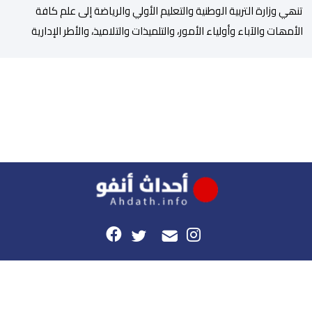
تنھي وزارة التربیة الوطنیة والتعلیم الأولي والریاضة إلى علم كافة
الأمھات والآباء وأولیاء الأمور، والتلمیذات والتلامیذ، والأطر الإداریة
والتربویة وإلى الرأي العام الوطني، أن الدخول المدرسي لسنة 2026-
2027 سیتم في موعده الرسمي المحدد سلفا طبقا لمقتضیات المقرر
الوزاري رقم 047.26 الصادر بتاریخ 3 یولیوز 2026 بشأن تنظیم السنة
الدراسیة. وأوضحت الوزارة، في بلاغ، أن أطر […]
هذا الموقع
راسلونا
موقع أحداث.أنفو هو النسخة الرقمية لجريدة الأحداث المغربية