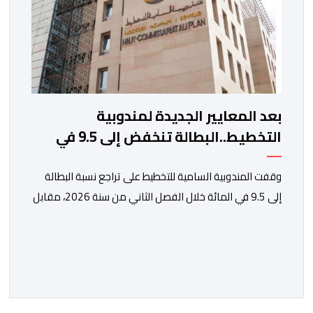
بعد المعايير الجديدة لمندوبية
التخطيط..البطالة تنخفض إلى 9.5 في
المائة
وقفت المندوبية السامية للتخطيط على تراجع نسبة البطالة
إلى 9.5 في المائة خلال الفصل الثاني من سنة 2026، مقابل
13 في المائة مع متم سنة 2025. لكن قبل الدخول في
تفاصيل التقرير الأخير للمندوبية السامية للتخطيط، حول سوق
الشغل، يتعين التذكير بأن هذه الأخيرة، غيرت منهجيتها في
احتساب البطالة، معتمدة جيلا جديدا من البحوث فيما […]