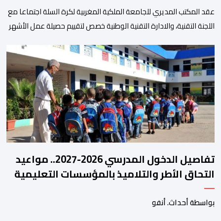
عقد المكتب المديري للجامعة الملكية المغربية لكرة السلة اجتماعا مع
اللجنة التقنية، والادارة التقنية الوطنية خصص لتقييم حصيلة عمل الأشهر
الثلاثة الماضية، والوقوف على مختلف المحطات التي شهدتها
المنتخبات الوطنية خلال الفترة الأخيرة. وشهد الاجتماع تقديم عرض
مفصل حول مشاركة المنتخبين الوطنيين لأقل من 18 سنة، إناثا وذكورا،
من طرف اللجنة التقنية التي واكبت كل […]
تفاصيل الدخول المدرسي 2026-2027.. مواعيد
التحاق الأطر والتلاميذ بالمؤسسات التعليمية
بواسطة أحداث. أنفو