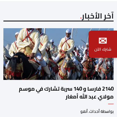
آخر الأخبار
✉
شترك الآن
2140 فارسا و 140 سربة تشارك في موسم
مولاي عبد الله أمغار
بواسطة أحداث. أنفو