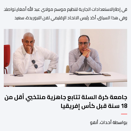
في إطارالاستعدادات الجارية لتنظيم موسم مولاي عبد الله أمغار،تواصلت 
وفي هذا السياق، أكد رئيس الاتحاد الإقليمي لفن التبوريدة، سعيد
ولم تخل هذه الدورة من مؤشرات إيجابية على مستوى تنوعالمشاركة، حيث 
وتبرز هذه الأرقام الحجم الكبير الذي باتت تعرفه تظاهرةالتبوريدة خلال 
ومن المرتقب أن تعرف فعاليات الموسم إقبالا جماهيريا
واسعا،في ظل الشغف الكبير الذي يحظى به فن التبوريدة، باعتبارهأحد أبرز م
جامعة كرة السلة تتابع جاهزية منتخبي أقل من
18 سنة قبل كأس إفريقيا
بواسطة أحداث. أنفو