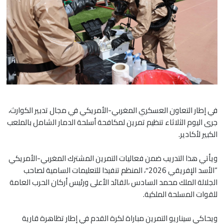
في إطار التعاون العسكري المغربي-الأمريكي في مجال تدبير الكوارث،
جرى اليوم الثلاثاء تنظيم تمرين لمكافحة أسلحة الدمار الشامل بالملعب
الكبير لأكادير.
ويأتي هذا التدريب ضمن فعاليات التمرين المشترك المغربي-الأمريكي
“الأسد الإفريقي 2026″، المنظم تنفيذا للتعليمات السامية لصاحب
الجلالة الملك محمد السادس ،القائد الأعلى ورئيس أركان الحرب العامة
للقوات المسلحة الملكية.
ويحاكي سيناريو التمرين مباراة لكرة القدم في إطار تظاهرة قارية