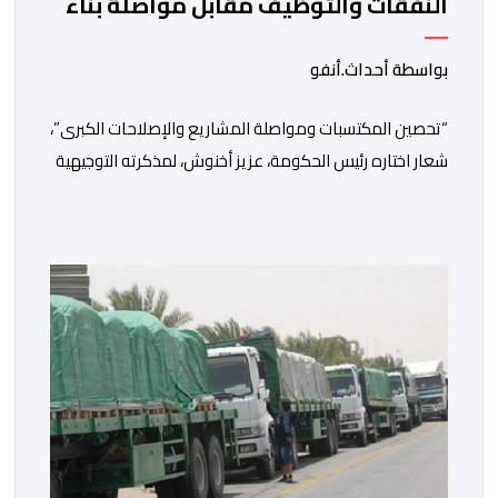
النفقات والتوظيف مقابل مواصلة بناء
الدولة الاجتماعية والاستثمار
بواسطة أحداث.أنفو
“تحصين المكتسبات ومواصلة المشاريع والإصلاحات الكبرى”،
شعار اختاره رئيس الحكومة، عزيز أخنوش، لمذكرته التوجيهية
إلى الوزراء وكتاب الدولة بخصوص إعداد مشروع قانون
مالية 2027 أي آخر مشروع من نوعه في ظل ولايته
الحكومية. هذه الرسالة التأطيرية ارتكزت على 4 أولويات، كما
حملت ألحت على ضرورة عقلنة نفقات التسيير، بل وتقييد
التوظيف إلا في حالة الضرورة. […]