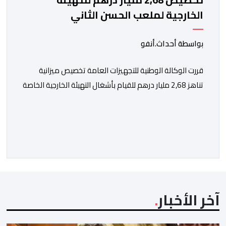
الخارجية لملعب الحسن الثاني
بواسطة أحداث.أنفو
قررت الوكالة الوطنية للتجهيزات العامة تخصيص ميزانية
تناهز 2,68 مليار درهم للقيام بأشغال التهيئة الخارجية الخاصة
بملعب الحسن الثاني الكبير الذي سيتسع لـ115 ألف متفرج،
بهدف تجهيزه وفق أعلى المعايير العالمية قبل انطلاق
نهائيات كأس العالم 2030. ​وكشف مصدر مطلع أن هذا
الغلاف المالي يندرج في إطار الحصة رقم 7 من القائمة
الإجمالية لطلبات العروض […]
آخر الأخبار