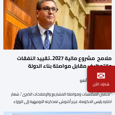
ملامح مشروع مالية 2027..تقييد النفقات
والتوظيف مقابل مواصلة بناء الدولة
✉
الاجتماعية والاستثمار
بواسطة أحداث.أنفو
شترك الآن
“تحصين المكتسبات ومواصلة المشاريع والإصلاحات الكبرى”، شعار
اختاره رئيس الحكومة، عزيز أخنوش، لمذكرته التوجيهية إلى الوزراء
وكتاب الدولة بخصوص إعداد مشروع قانون مالية 2027 أي آخر