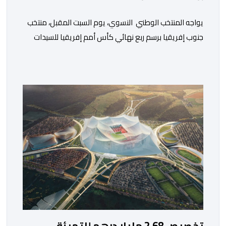
يواجه المنتخب الوطني النسوي، يوم السبت المقبل، منتخب
جنوب إفريقيا برسم ربع نهائي كأس أمم إفريقيا للسيدات
“المغرب 2026”. وستجرى المباراة على أرضية ملعب مولاي
الحسن بمدينة الرباط، انطلاقا من الساعة التاسعة ليلا. وكانت
لبؤات الأطلس قد تأهلن إلى الدور ربع النهائي بعد تصدرهن
المجموعة الأولى برصيد سبع نقاط، حصدنها من انتصارين
وتعادل، فيما بلغ […]
تخصيص 2,68 مليار درهم للتهيئة