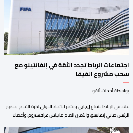
مشروع من نوعه في ظل ولايته الحكومية. هذه الرسالة التأطيرية
ارتكزت على 4 أولويات، كما حملت ألحت على ضرورة عقلنة نفقات
التسيير، بل وتقييد التوظيف إلا في حالة الضرورة. […]
اجتماعات الرباط تجدد الثقة في إنفانتينو مع
سحب مشروع الفيفا
بواسطة أحداث.أنفو
عقد في الرباط اجتماع إيجابي ومثمر للاتحاد الدولي لكرة القدم، بحضور
الرئيس جياني إنفانتينو، والأمين العام ماتياس غرافستروم، وأعضاء
مجلس إدارة الفيفا، لمناقشة التطورات الأخيرة وضمان تطوير آليات
العمل الداخلي. ​وشهد اللقاء تجديد الثقة المتبادلة بين القيادة التنفيذية