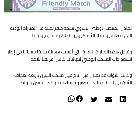
تعادل المنتخب الوطني النسوي بنتيجة صفر لمثله في المباراة الودية
التي جمعته يومه الثلاثاء 9 يونيو 2026 بمنتخب نيوزيلندا.
وتدخل هذه المباراة الودية التي أقيمت بمدينة مالقا باسبانيا في إطار
استعدادات المنتخب الوطني لنهائيات كاس أفريقيا للامم.
وكانت اللبؤات قد تغلبن قبل أيام على منتخب البينين بأربعة أهداف
لاثنين في المباراة التي جمعتهما بملعب مولاي الحسن بالرباط.