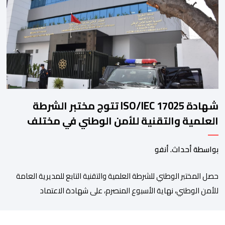
للاتحاد، حيث أكد المجتمعون دعمهم الكامل للرئيس إنفانتينو باعتباره
المسؤول الوحيد المباشر والمنتخب من قِبل 211 اتحادا […]
شهادة ISO/IEC 17025 تتوج مختبر الشرطة
العلمية والتقنية للأمن الوطني في مختلف
الخبرات الجنائية
بواسطة أحداث. أنفو
حصل المختبر الوطني للشرطة العلمية والتقنية التابع للمديرية العامة
للأمن الوطني، نهاية الأسبوع المنصرم، على شهادة الاعتماد
والمطابقة والجودة بالمعيار الدولي “ISO/CEI 17025″، وذلك في
مختلف التخصصات والخبرات الشرعية، بما فيها فروع البيولوجيا والكيمياء،