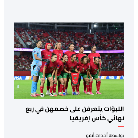
غرافستروم، وأعضاء مجلس إدارة الفيفا، لمناقشة التطورات
الأخيرة وضمان تطوير آليات العمل الداخلي. ​وشهد اللقاء
تجديد الثقة المتبادلة بين القيادة التنفيذية للاتحاد، حيث أكد
المجتمعون دعمهم الكامل للرئيس إنفانتينو باعتباره
المسؤول الوحيد المباشر والمنتخب من قِبل 211 اتحادا […]
اللبؤات يتعرفن على خصمهن في ربع
نهائي كأس إفريقيا
بواسطة أحداث.أنفو