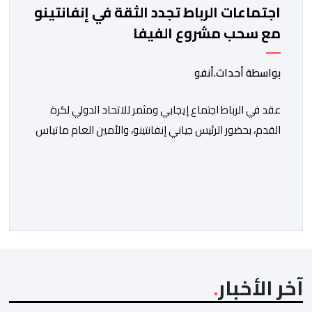
اجتماعات الرباط تجدد الثقة في إنفانتينو
مع سحب مشروع الفيفا
بواسطة أحداث.أنفو
عقد في الرباط اجتماع إيجابي ومثمر للاتحاد الدولي لكرة
القدم، بحضور الرئيس جياني إنفانتينو، والأمين العام ماتياس
غرافستروم، وأعضاء مجلس إدارة الفيفا، لمناقشة التطورات
الأخيرة وضمان تطوير آليات العمل الداخلي. ​وشهد اللقاء
تجديد الثقة المتبادلة بين القيادة التنفيذية للاتحاد، حيث أكد
المجتمعون دعمهم الكامل للرئيس إنفانتينو باعتباره
المسؤول الوحيد المباشر والمنتخب من قِبل 211 اتحادا […]
آخر الأخبار