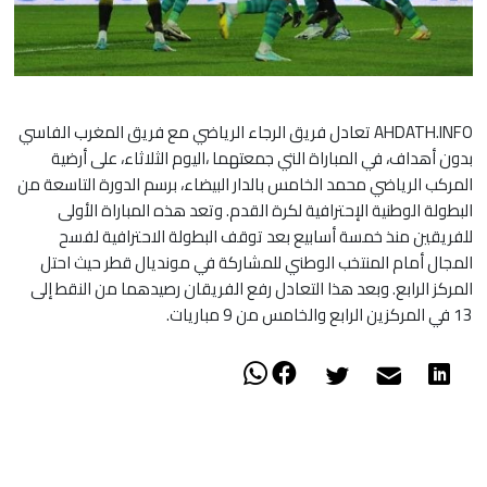
AHDATH.INFO تعادل فريق الرجاء الرياضي مع فريق المغرب الفاسي
بدون أهداف، في المباراة التي جمعتهما ،اليوم الثلاثاء، على أرضية
المركب الرياضي محمد الخامس بالدار البيضاء، برسم الدورة التاسعة من
البطولة الوطنية الإحترافية لكرة القدم. وتعد هذه المباراة الأولى
للفريقين منذ خمسة أسابيع بعد توقف البطولة الاحترافية لفسح
المجال أمام المنتخب الوطني للمشاركة في مونديال قطر حيث احتل
المركز الرابع. وبعد هذا التعادل رفع الفريقان رصيدهما من النقط إلى
13 في المركزين الرابع والخامس من 9 مباريات.