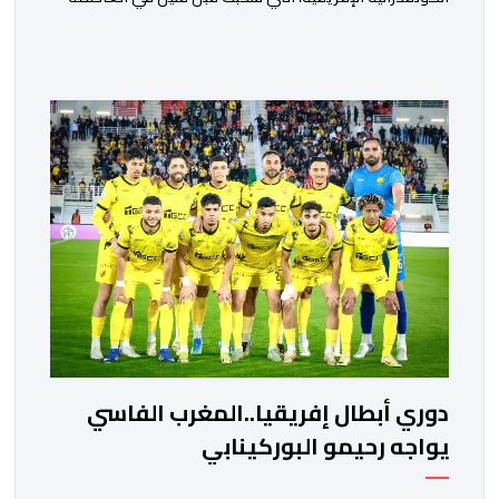
المصرية القاهرة، ممثلي كرة القدم المغربية الرجاء الرياضي
والجيش الملكي في مواجهات مرتقبة أمام أندية غرب
ووسط القارة. ​وسيكون نادي الرجاء الرياضي على موعد مع
مواجهة المتأهل من المباراة التي تجمع بين إيل كانيمي
واريورز النيجيري ونادي أوديب ممثل […]
دوري أبطال إفريقيا..المغرب الفاسي
يواجه رحيمو البوركينابي