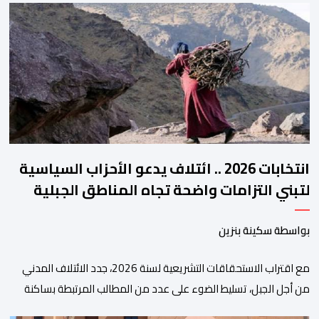
والمجالس الجهوية للهيئة إلى جانب الهيئة الوطنية. وذكر بلاغ للهيئة أن
هذه المنصة، التي تم إطلاقها في إطار استراتيجيتها الرامية إلى التحديث
والتحول الرقمي، تشكل خطوة مهمة في […]
انتخابات 2026 .. ائتلاف يدعو الأحزاب السياسية
لتبني التزامات واضحة تجاه المناطق الجبلية
بواسطة سكينة بنزين
مع اقتراب الاستحقاقات التشريعية لسنة 2026، جدد الائتلاف المدني
من أجل الجبل، تسليط الضوء على عدد من المطالب المرتبطة بساكنة
المناطق الجبلية. وفي هذا السياق، أطلق الائتلاف مذكرة مطلبية، دعا