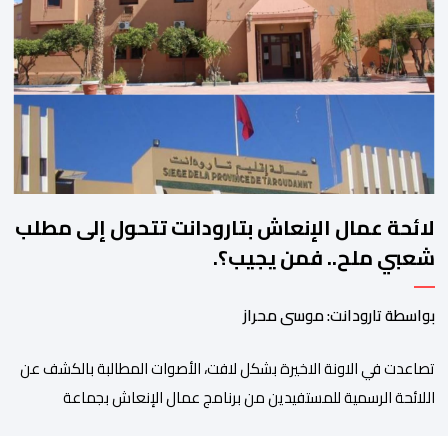
فيها الأحزاب السياسية، إلى ادراج 10 التزامات ضمن برامجها الانتخابية
المنتظرة، في إطار تعاقد سياسي مع المناطق الجبلية والانتقال من
الوعود الانتخابية إلى التزامات عملية […]
لائحة عمال الإنعاش بتارودانت تتحول إلى مطلب
شعبي ملح.. فمن يجيب؟.
بواسطة تارودانت: موسى محراز
تصاعدت في الاونة الاخيرة بشكل لافت، الأصوات المطالبة بالكشف عن
اللائحة الرسمية للمستفيدين من برنامج عمال الإنعاش بجماعة
تارودانت، بعد أن تحول الملف إلى واحد من أكثر المواضيع إثارة للنقاش