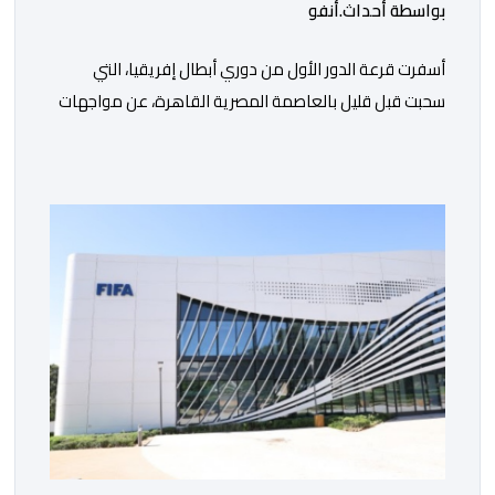
بواسطة أحداث.أنفو
أسفرت قرعة الدور الأول من دوري أبطال إفريقيا، التي
سحبت قبل قليل بالعاصمة المصرية القاهرة، عن مواجهات
متوازنة لممثلي كرة القدم المغربية، نهضة بركان والمغرب
الفاسي، في مستهل مشوارهما القاري. ​وسيكون نادي
نهضة بركان على موعد في هذا الدور مع الفائز من المباراة
التي تجمع بين ستار سبورت السييراليوني ونادي المدينة
الغامبي، حيث يطمح الفريق […]