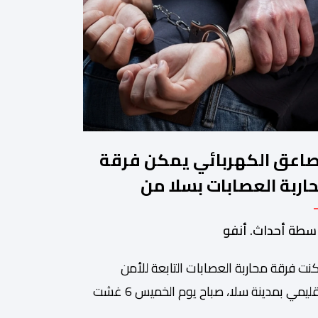
صاعق الكهربائي يمكن فرقة
اربة العصابات بسلا من
قيف شخص هائج وخطر
سطة أحداث. أنفو
نت فرقة محاربة العصابات التابعة للأمن
الإقليمي بمدينة سلا، صباح يوم الخميس 6 غشت
اري، وباستعمال السلاح الكهربائي ، من توقيف