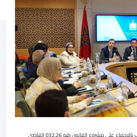
صادقت لجنة القطاعات الاجتماعية بمجلس النواب بالإجماع على مشروع القانون رقم 032.26 القاضي