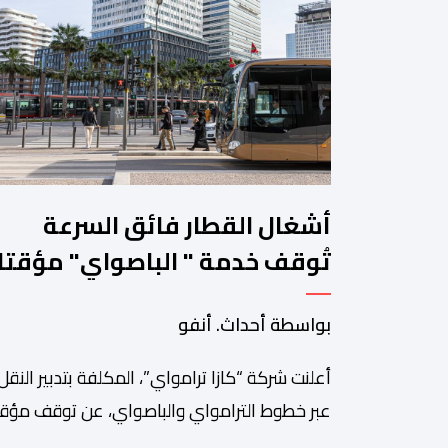
أشغال القطار فائق السرعة
تُوقف خدمة " الباصواي" مؤقتا
في محطتين بالبيضاء
بواسطة أحداث. أنفو
أعلنت شركة “كازا ترامواي”، المكلفة بتدبير النقل
عبر خطوط الترامواي والباصواي، عن توقف مؤق
لحركة السير على مستوى الخط الأول لـ”الباصوا