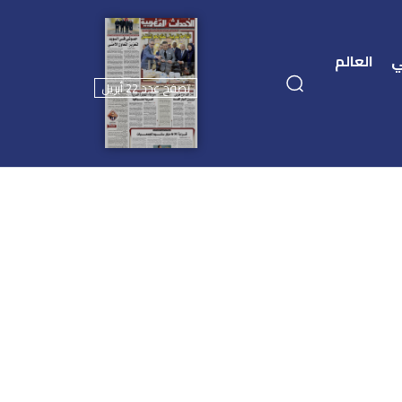
ي
العالم
تصفح عدد 22 أبريل