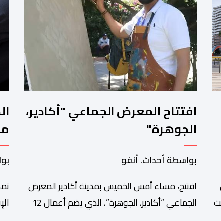
افتتاح المعرض الجماعي "أكادير،
ال
الجوهرة"
مح
تو
بواسطة أحداث. أنفو
بوا
افتتح، مساء أمس الخميس بمدينة أكادير المعرض
تمك
ت
الجماعي “أكادير، الجوهرة”، الذي يضم أعمال 12
ي”
فنانا تشكيليا من جهة سوس ماسة، ويستمر إلى
الج