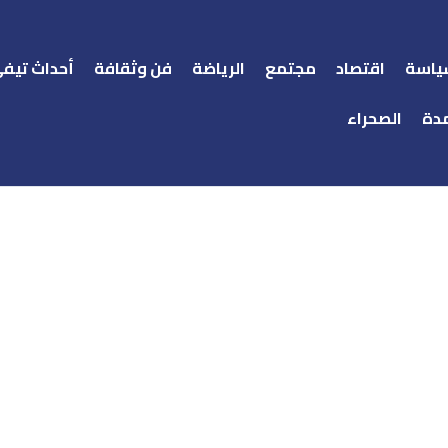
ياسة
اقتصاد
مجتمع
الرياضة
فن وثقافة
أحداث تيف
دة
الصحراء