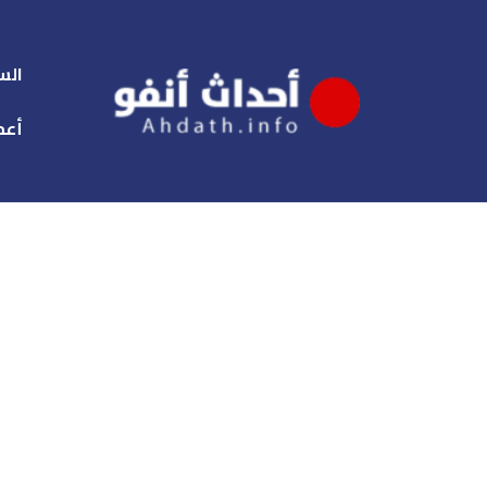
الس
أعم