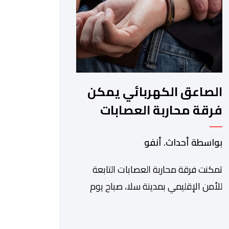
الكبيير للقطار فائق […]
الصاعق الكهربائي يمكن
فرقة محاربة العصابات
بسلا من توقيف شخص
بواسطة أحداث. أنفو
هائج وخطر
تمكنت فرقة محاربة العصابات التابعة
للأمن الإقليمي بمدينة سلا، صباح يوم
الخميس 6 غشت الجاري، وباستعمال
السلاح الكهربائي ، من توقيف شخص ،