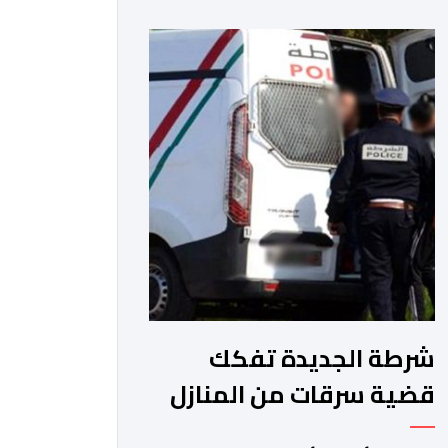
من ذوي السوابق القضائية المتعددة،
وكان يشكل موضوع مذكرات بحث جاربة.
وكان المشتبه فيه قد أثار الفوضى وترويع
المواطنين بحي الرحمة، قبل أن تتدخل
عناصر فرقة محاربة العصابات لملاحقته
ومحاصرته، غير أنه […]
شرطة الجديدة تفكك
قضية سرقات من المنازل
وتوقف مشتبها فيه