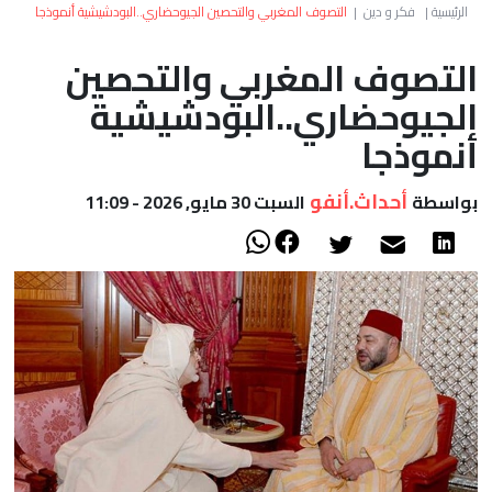
العالم
الرئيسية
|
فكر و دين
|
التصوف المغربي والتحصين الجيوحضاري..البودشيشية أنموذجا
التصوف المغربي والتحصين
أعمدة
الجيوحضاري..البودشيشية
الصحراء
أنموذجا
أحداث.أنفو
بواسطة
السبت 30 مايو, 2026 - 11:09