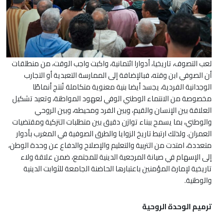
لعب التصوف، تاريخيا، أدوارا ائتمانية، واكبت واجب الوقت، من منطلقات
أن الصوفي ابن وقته، فبالإضافة إلى الممارسة التعبدية أو التجارب
الوجدانية الفردية، يجسد أيضا بنية معنوية متكاملة تُنتج أنماطًا
مخصوصة من الانتماء الوطني الوفي لعهود المواطنة، وتعيد تشكيل
العلاقة بين الإنسان والقيم، وبين الفرد ومحيطه، وبين الروحي
والوطني، بما يسمح ببناء توازن دقيق بين متطلبات التزكية ومقتضيات
العمران. ولذلك ارتبط تاريخ الزوايا والطرق الصوفية في المغرب بأدوار
متعددة، امتدت من التربية والتعليم والإصلاح والدفاع عن وحدة الوطن،
إلى الإسهام في صيانة المرجعية الدينية للمجتمع، ضمن علاقة ولاء
تاريخية لإمارة المؤمنين باعتبارها الحاضنة الجامعة للثوابت الدينية
والوطنية.
ترميم الوحدة الروحية