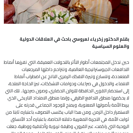
بقلم الدكتور زكرياء لعروسي باحث في العلاقات الدولية
والعلوم السياسية
حين تدخل المجتمعات أطوار التأثر بالتحولات العميقة، التي تفرزها أنماط
التدافعات الجيوستراتيجية العالمية، وتتزاحم داخلها المرجعيات
المتعددة، وتتسارع وتيرة التفكك الرمزي الناتج عن اضطراب أنماط
الانتماء، والدخول في صراعات ودوامات التشككات، تبرز الحاجة الملحة،
إلى استحضار القوى الحافظة للتوازن الحضاري، وصون صرحها.. تلك التي
لا يحكمها منطق التدافع الظرفي، وإنما منطق الامتداد التاريخي الذي
يربط الأمة بأصولها المعنوية، ويمنح للوجود الجماعي قدرته على
الاستمرار داخل الزمن. ومن هذا الباب يكتسب التصوف، باعتباره ثابتا من
ثوابت الأمة، في التجربة المغربية دلالته الخاصة، باعتباره أحد الأنساق
الروحية التي راكمت، عبر القرون، وظيفة تربوية وأخلاقية ووطنية، جعلت