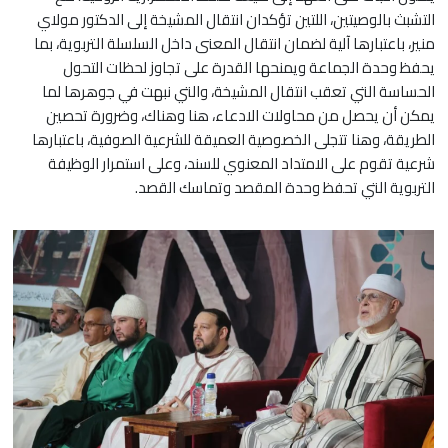
التشبث بالوصيتين، اللتين تؤكدان انتقال المشيخة إلى الدكتور مولاي
منير، باعتبارها آلية لضمان انتقال المعنى داخل السلسلة التربوية، بما
يحفظ وحدة الجماعة ويمنحها القدرة على تجاوز لحظات التحول
الحساسة التي تعقب انتقال المشيخة، والتي نبهت في جوهرها لما
يمكن أن يحصل من محاولات الادعاء، هنا وهناك، وضرورة تحصين
الطريقة، وهنا تتجلى الخصوصية العميقة للشرعية الصوفية، باعتبارها
شرعية تقوم على الامتداد المعنوي للسند، وعلى استمرار الوظيفة
التربوية التي تحفظ وحدة المقصد وتماسك القصد.