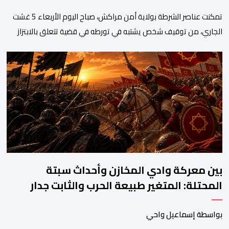
تمكنت عناصر الشرطة بولاية أمن مراكش، صباح اليوم الأربعاء 5 غشت
الجاري، من توقيف شخص يشتبه في تورطه في قضية تتعلق بالابتزاز
وممارسة الإرشاد السياحي بدون رخصة. وكان المشتبه فيه قد عرّض
سائحين أجنبيين للابتزاز بالمدينة العتيقة بمراكش، وطالبهما بمبلغ مالي
غير مستحق بدعوى ممارسة نشاط مرتبط بالإرشاد السياحي بدون
رخصة، وهي الأفعال الإجرامية التي […]
بين معركة وادي المخازن وأحداث سبتة
المحتلة: المتغير طبيعة الحرب والثابت جدار
الصد الوطني
بواسطة إسماعيل واحي