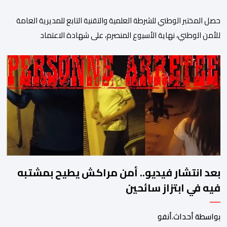
حصل المختبر الوطني للشرطة العلمية والتقنية التابع للمديرية العامة
للأمن الوطني، نهاية الأسبوع المنصرم، على شهادة الاعتماد
والمطابقة والجودة بالمعيار الدولي “ISO/CEI 17025″، وذلك في
مختلف التخصصات والخبرات الشرعية، بما فيها فروع البيولوجيا والكيمياء،
وتدقيق وفحص الوثائق، والحرائق والمتفجرات، وكذا الآثار الرقمية
والمخدرات والمواد السمومية.وكانت المنظمة الأمريكية للاعتماد
والتقييس ″The ANSI National Accreditation Board″، المختصة […]
بعد انتشار فيديو.. أمن مراكش يطيح بمشتبه
فيه في ابتزاز سائحين
بواسطة أحداث.أنفو