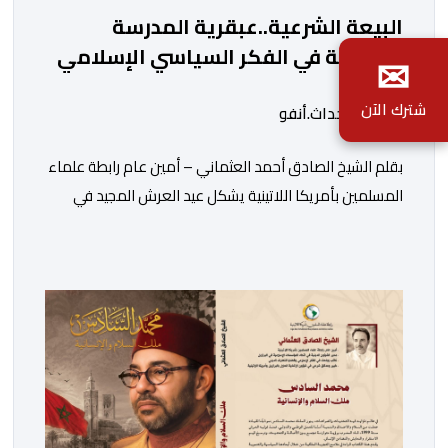
البيعة الشرعية..عبقرية المدرسة
المغربية في الفكر السياسي الإسلامي
✉
شترك الآن
بواسطة أحداث.أنفو
بقلم الشيخ الصادق أحمد العثماني – أمين عام رابطة علماء
المسلمين بأمريكا اللاتينية يشكل عيد العرش المجيد في
المملكة المغربية أكثر من مجرد ذكرى وطنية لتربع جلالة
الملك على عرش أسلافه المنعمين؛ فهو مناسبة تتجدد فيها
معاني الوفاء والالتحام بين العرش والشعب، ويُستحضر من
خلالها واحد من أعرق النظم السياسية في العالم الإسلامي،
وهو نظام البيعة […]