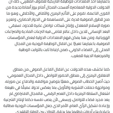
باعتبارها أحد الامتدادات للوظيفة التاريخية للتصوف المغربي، ذلك أن
التحولات الدولية المعاصرة أفسحت المجال أمام بروز أنماط جديدة من
القوى الناعمة، تقوم على التأثير الرمزي والثقافي والأخلاقي، وهو ما
منح للطرق الصوفية قدرة على المساهمة في الحوار الحضاري، وتعزيز
صورة الإسلام المعتدل، وإنتاج شبكات تواصل عابرة للحدود، تستبقي
البعد الإنساني للدين داخل عالم تتنامى فيه النزعات المادية والصراعات
الهوياتية. ومن هنا يمكن فهم الامتدادات الدولية لبعض المؤسسات
الصوفية، باعتبارها تعبيرًا عن انتقال الوظيفة الروحية من المجال
المحلي إلى الفضاء الكوني، ضمن ارتباط ثابت بالثوابت الوطنية
والمرجعية الدينية للمغرب.
كما تكشف هذه التحولات عن انتقال الفاعل الصوفي من منطق
الانغلاق الرمزي إلى منطق الحضور التواصلي داخل المجال العمومي،
حيث أصبح الخطاب الصوفي معنيًا بتوضيح مواقفه، والدفاع عن صورته،
ومواجهة حملات التشويه والتأويل، بما يعكس تحولا عميقًا في طبيعة
اشتغال السلطة الرمزية داخل العصر الرقمي. فالمجال الافتراضي لم
يعد مجرد فضاء للتواصل، ويسعى لأن ينصب نفسه حكما لإنتاج الشرعية
وإعادة تشكيل الرأي العام، الأمر الذي جعل المؤسسات الروحية مطالبة
بإعادة بناء أدوات خطابها بما يحقق التوازن بين الوقار التقليدي