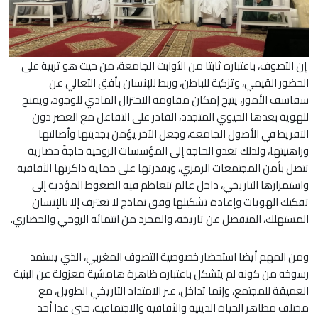
إن التصوف، باعتباره ثابتا من الثوابت الجامعة، من حيث هو تربية على
الحضور القيمي، وتزكية للباطن، وربط للإنسان بأفق التعالي عن
سفاسف الأمور، يتيح إمكان مقاومة الاختزال المادي للوجود، ويمنح
للهوية بعدها الحيوي المتجدد، القادر على التفاعل مع العصر دون
التفريط في الأصول الجامعة، وجعل الآخر يؤمن بجديتها وأصالتها
وراهنيتها، ولذلك تغدو الحاجة إلى المؤسسات الروحية حاجةً حضارية
تتصل بأمن المجتمعات الرمزي، وبقدرتها على حماية ذاكرتها الثقافية
واستمرارها التاريخي، داخل عالم تتعاظم فيه الضغوط المؤدية إلى
تفكيك الهويات وإعادة تشكيلها وفق نماذج لا تعترف إلا بالإنسان
المستهلك، المنفصل عن تاريخه، والمجرد من انتمائه الروحي والحضاري.
ومن المهم أيضا استحضار خصوصية التصوف المغربي، الذي يستمد
رسوخه من كونه لم يتشكل باعتباره ظاهرة هامشية معزولة عن البنية
العميقة للمجتمع، وإنما تداخل، عبر الامتداد التاريخي الطويل، مع
مختلف مظاهر الحياة الدينية والثقافية والاجتماعية، حتى غدا أحد