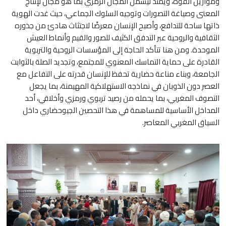
وموازين القوة، ويمتد ليشمل المجال الرمزي بما هو مجال لإنتاج
المعنى وصياغة التصورات وتوجيه السلوك الجماعي، حيث غدت الهوية
ذاتها ساحة للتدافع، وأصبح الإنسان معرضًا لاجتثاث هادئ من جذوره
الثقافية والروحية عبر التدفق الكثيف للصور والقيم وأنماط العيش
الموحدة. ومن هنا تتأكد الحاجة إلى المؤسسات الروحية والتربوية
القادرة على حماية التماسك المعنوي للمجتمع، وتجديد الصلة بالثوابت
الجامعة، وبناء مناعة حضارية تحفظ للإنسان قدرته على التفاعل مع
العصر دون الذوبان في نماذجه الاستهلاكية المهيمنة، بما يجعل
التصوف المغربي، بما يحمله من رصيد تربوي ورمزي وأخلاقي، أحد
المداخل الأساسية للمساهمة في هذا التحصين الجيوحضاري داخل
السياق المغربي المعاصر.