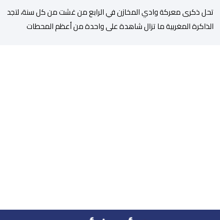
تحل ذكرى معركة وادي المخازن في الرابع من غشت من كل سنة، لتجد
الذاكرة المغربية ما تزال شاهدة على واحدة من أعظم المحطات
التاريخية للمملكة، بما كرسته منذ قرون مضت من دروس استراتيجية لا
تزال حاضرة حتى اليوم، وعلى رأسها أن الطامعين في تدمير المغرب لا
يتحركون إلا عندما يجدون انقساما داخليا يمكن استغلاله. في […]