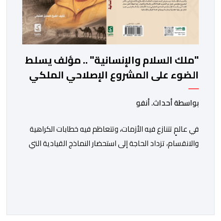
"ملك السلام والإنسانية" .. مؤلف يسلط
الضوء على المشروع الإصلاحي الملكي
بواسطة أحداث. أنفو
في عالمٍ تتنازع فيه الأزمات، وتتعاظم فيه خطابات الكراهية
والانقسام، تزداد الحاجة إلى استحضار النماذج القيادية التي
جعلت من الحكمة والحوار والسلام أساسًا في بناء الدولة
والإنسان. ومن هذا المنطلق يأتي الإصدار الجديد للمؤلف
الصادق أحمد العثماني، تحت عنوان “الملك محمد السادس..
ملك السلام والإنسانية”، ليقدم قراءة فكرية وتحليلية في
تجربة ملكٍ استطاع أن يجعل […]