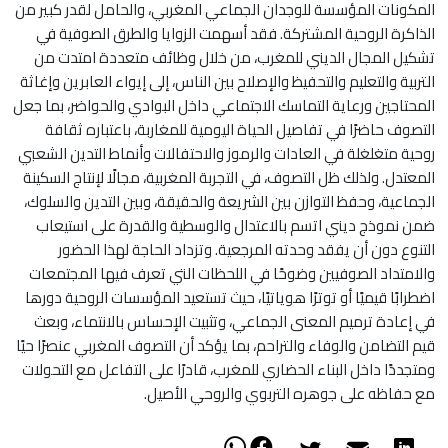
المكونات المؤسسة للوجدان الجماعي المغربي، والحامل لقدر كبير من
الذاكرة الروحية المشتركة. فقد أسهمت الزوايا والطرق الصوفية في
تشكيل المجال الديني للمغرب، من خلال وظائف متعددة امتدت من
التربية والتعليم والتحفيظ والإصلاح بين الناس، إلى إيواء العابرين وإغاثة
المحتاجين ورعاية التماسك الاجتماعي داخل البوادي والحواضر، بما جعل
التصوف حاضرًا في تفاصيل الحياة اليومية للمغاربة، باعتباره ثقافة
روحية متغلغلة في العادات والرموز والاحتفالات وأنماط التدين الشعبي
المعتدل. ولذلك ظل التصوف، في التجربة المغربية، مجالًا لإنتاج السكينة
الجماعية، وحفظ التوازن بين الشريعة والحقيقة، وبين التدين والسلوك،
ضمن نموذج ديني اتسم بالاعتدال والوسطية والقدرة على استيعاب
التنوع دون أن يفقد وحدته المرجعية. وتزداد الحاجة لهذا الحضور
والامتداد الصوفيين وضوحًا في اللحظات التي تعرف فيها المجتمعات
اضطرابًا قيميًا أو توترًا هوياتيًا، حيث تستعيد المؤسسات الروحية دورها
في إعادة ترميم المعنى الجماعي، وتثبيت الإحساس بالانتماء، وبعث
قيم التضامن والوفاء والتراحم، بما يؤكد أن التصوف المغربي عنصرًا حيًا
ومتجددًا داخل البناء الحضاري للمغرب، قادرًا على التفاعل مع التحولات
مع حفاظه على جوهره التربوي والروحي الأصيل.