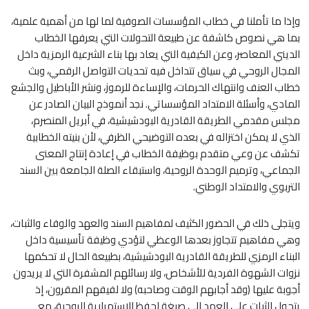
وإذا ما تأملنا في خطاب المؤسسات الصوفية لما لها من أهمية علمية،
بما هي نصوص كاشفة عن طبيعة التحولات التي يعرفها الخطاب
الديني المعاصر، وعن الكيفية التي يعاد بها بناء الشرعية الرمزية داخل
المجال الروحي في سياق تتداخل فيه تحديات التواصل الرقمي، وبث
خطاب العنف وانتهاك الحرمات، والإساءة للرموز، ونشر الأباطيل والجشع
المادي، وأسئلة الامتداد المؤسساتي. نجد أنموذج البيان الصادر عن
مجلس مقدمي الطريقة القادرية البودشيشية، في أبريل المنصرم،
الذي لا يمكن اختزاله في بعده التوضيحي الظرفي، لأن بنيته الخطابية
تكشف عن وعي متقدم بوظيفة الخطاب في إعادة إنتاج المعنى
الجماعي، وترميم الوحدة الروحية، واستبقاء الصلة الجامعة بين السند
التربوي والامتداد الوطني.
ويتجلى ذلك في الحضور الكثيف لمفاهيم السند والعهد والوفاء والثبات،
وهي مفاهيم تتجاوز بعدها الوعظي لتؤدي وظيفة تأسيسية داخل
البناء الرمزي للطريقة القادرية البودشيشية، بطبيعة الحال لا تحكمها
نزوات الشهوة الفردية للأشخاص، ولا رسائلهم المشفرة التي لا يريدون
أجوبة عليها (وقد أجابهم الوقت وصاحبه) ولا لفيفهم المقرون، إذ
يتحول الثبات على العهد إلى صيغة لحفظ الاستمرارية الروحية، مع