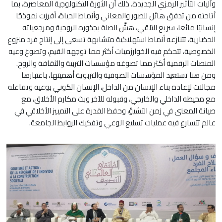
وآليات التأثير الرمزي الجديدة. ذلك أن الثورة التكنولوجية المعاصرة، بما
أتاحته من تدفق هائل للصور والمعاني وأنماط الحياة، أفرزت نموذجًا
إنسانيًا مائعا، سريع التلقي، هشَّ الصلة بجذوره الروحية ومرجعياته
الحضارية، تتنازعه أنماط استهلاكية متشابهة تسعى إلى إنتاج فرد منزوع
الخصوصية، تتحكم فيه الخوارزميات أكثر مما توجهه القيم، وتصوغ وعيه
المنصات الرقمية أكثر مما تصوغه مؤسسات التربية والثقافة والروح.
ومن هنا تستعيد المؤسسات الصوفية والتربوية أهميتها، باعتبارها
مجالات لإعادة بناء الإنسان من الداخل، الإنسان الكوني بوعيه وتفاعله
مع محيطه الداخلي والخارجي، وقبوله للآخر وبث مكارم الأخلاق، مع
صيانة المعنى في زمن التشيؤ، وحفظ القدرة على التمييز الأخلاقي في
عالم تتسارع فيه عمليات تسليع الوعي وتفكيك الروابط الجامعة.