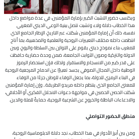
ويكتسب حضور التشبث الكبير بإمارة المؤمنين، في عدة مواضع داخل
هذا الخطاب دلالة ولاء وتشبت تتصل ببنية الوعي الديني المغربي
نفسه، ذلك أن إمارة المؤمنين شكلت، عبر التاريخ، الإطار الجامع الذي
انتظمت داخله مختلف التعبيرات الروحية والعلمية والمذهبية، بما أتاح
للمغرب بناء نموذج ديني يقوم على التوازن بين السلطة والروح، وبين
الدولة والتزكية وصون الثوابت الجامعة، ضمن وحدة حضارية حافظت
على قدر كبير من الانسجام والاستقرار. ولذلك فإن استحضار الرموز
الوطنية داخل المجال الصوفي يجسد تعبيرًا عن اندماج المرجعية الروحية
في البناء الرمزي للدولة، بما يجعل الوفاء للوطن جزءًا من الوفاء
للمعنى الجامع الذي ينتظم داخله مريدو الطريقة.. وإن إمارة المؤمنين
شكلت الحصن الحصين في مواجهة دعوات الانحلال الفكري أو الأخلاقي،
والادعاءات الباطلة والخروج عن الشرعية الروحية، حمايةً للملة والدين.
منطق الحضور التواصلي
ومن بين أبرز الأدوار في هذا الخطاب، نجد دلالة الدبلوماسية الروحية،