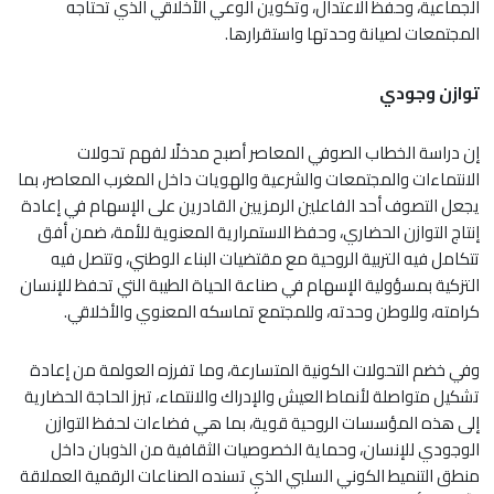
الجماعية، وحفظ الاعتدال، وتكوين الوعي الأخلاقي الذي تحتاجه
المجتمعات لصيانة وحدتها واستقرارها.
توازن وجودي
إن دراسة الخطاب الصوفي المعاصر أصبح مدخلًا لفهم تحولات
الانتماءات والمجتمعات والشرعية والهويات داخل المغرب المعاصر، بما
يجعل التصوف أحد الفاعلين الرمزيين القادرين على الإسهام في إعادة
إنتاج التوازن الحضاري، وحفظ الاستمرارية المعنوية للأمة، ضمن أفق
تتكامل فيه التربية الروحية مع مقتضيات البناء الوطني، وتتصل فيه
التزكية بمسؤولية الإسهام في صناعة الحياة الطيبة التي تحفظ للإنسان
كرامته، وللوطن وحدته، وللمجتمع تماسكه المعنوي والأخلاقي.
وفي خضم التحولات الكونية المتسارعة، وما تفرزه العولمة من إعادة
تشكيل متواصلة لأنماط العيش والإدراك والانتماء، تبرز الحاجة الحضارية
إلى هذه المؤسسات الروحية قوية، بما هي فضاءات لحفظ التوازن
الوجودي للإنسان، وحماية الخصوصيات الثقافية من الذوبان داخل
منطق التنميط الكوني السلبي الذي تسنده الصناعات الرقمية العملاقة