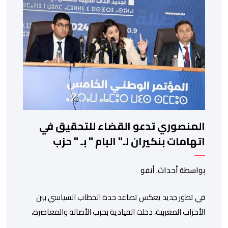
المغربية وجمهورية كوت ديفوار، بحكم […]
المنصوري تدعو القضاء للتحقيق في
اتهامات بنكيران لـ" البام " بـ " حزب
المخدرات "
بواسطة أحداث. أنفو
في تطور جديد يعكس تصاعد حدة الخطاب السياسي بين
الأحزاب المغربية، دخلت القيادية بحزب الأصالة والمعاصرة،
فاطمة الزهراء المنصوري، على خط المواجهة مع الأمين