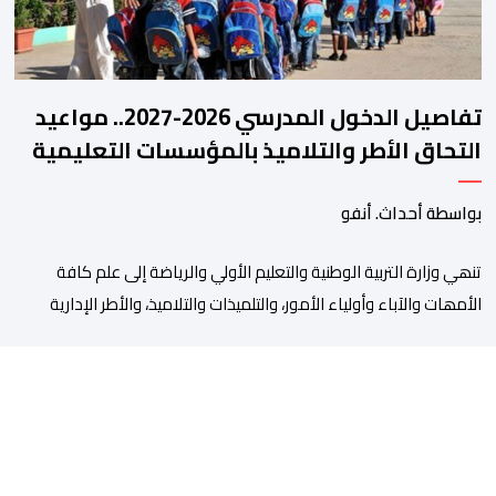
تفاصيل الدخول المدرسي 2026-2027.. مواعيد
التحاق الأطر والتلاميذ بالمؤسسات التعليمية
بواسطة أحداث. أنفو
تنھي وزارة التربیة الوطنیة والتعلیم الأولي والریاضة إلى علم كافة
الأمھات والآباء وأولیاء الأمور، والتلمیذات والتلامیذ، والأطر الإداریة
والتربویة وإلى الرأي العام الوطني، أن الدخول المدرسي لسنة 2026-
2027 سیتم في موعده الرسمي المحدد سلفا طبقا لمقتضیات المقرر
الوزاري رقم 047.26 الصادر بتاریخ 3 یولیوز 2026 بشأن تنظیم السنة
الدراسیة. وأوضحت الوزارة، في بلاغ، أن أطر […]