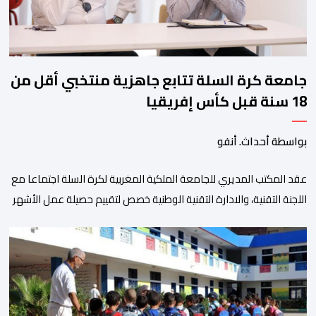
جامعة كرة السلة تتابع جاهزية منتخبي أقل من
18 سنة قبل كأس إفريقيا
بواسطة أحداث. أنفو
عقد المكتب المديري للجامعة الملكية المغربية لكرة السلة اجتماعا مع
اللجنة التقنية، والادارة التقنية الوطنية خصص لتقييم حصيلة عمل الأشهر
الثلاثة الماضية، والوقوف على مختلف المحطات التي شهدتها
المنتخبات الوطنية خلال الفترة الأخيرة. وشهد الاجتماع تقديم عرض
مفصل حول مشاركة المنتخبين الوطنيين لأقل من 18 سنة، إناثا وذكورا،
من طرف اللجنة التقنية التي واكبت كل […]