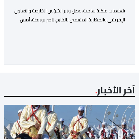
بتعليمات ملكية سامية، وصل وزير الشؤون الخارجية والتعاون
الإفريقي والمغاربة المقيمين بالخارج، ناصر بوريطة، أمس
الخميس إلى كالي (كولومبيا)، لتمثيل صاحب الجلالة الملك
محمد السادس، نصره الله، في حفل تنصيب الرئيس
الكولومبي الجديد. وكان في استقبال بوريطة، لدى وصوله،
حاكمة منطقة فال ديل كاوكا، السيدة ديليا فرانسيسكا
تورو، وعمدة سانتياغو دي كالي، السيد ألفارو أليخاندرو […]
آخر الأخبار