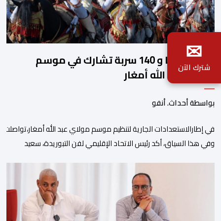
✉
2140 فارسا و 140 سربة تشارك في موسم
شترك الآن
مولاي عبد الله أمغار
بواسطة أحداث. أنفو
في إطارالاستعدادات الجارية لتنظيم موسم مولاي عبد الله أمغار،تواصلت 
وفي هذا السياق، أكد رئيس الاتحاد الإقليمي لفن التبوريدة، سعيد
ولم تخل هذه الدورة من مؤشرات إيجابية على مستوى تنوعالمشاركة، حيث 
وتبرز هذه الأرقام الحجم الكبير الذي باتت تعرفه تظاهرةالتبوريدة خلال 
ومن المرتقب أن تعرف فعاليات الموسم إقبالا جماهيريا
واسعا،في ظل الشغف الكبير الذي يحظى به فن التبوريدة، باعتبارهأحد أبرز م