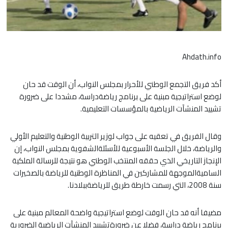
Ahdath.info
أكد فريق التجمع الوطني للأحرار بمجلس النواب، أن الوقت قد حان
لوضع استراتيجية مبنية على برنامج رياضةدراسة، مشددا على ضرورة
تشييد المنشآت الرياضية بالمؤسسات التعليمية.
وقال الفريق في تعقيه على جواب لوزير التربية الوطنية والتعليم الأولي
والرياضة، خلال الجلسة الأسبوعية للأسئلةالشفوية بمجلس النواب، إن
الإنجاز التاريخي الذي حققه المنتخب الوطني هو نتيجة للرسالة الملكية
الساميةالموجهة للمشاركين في المناظرة الوطنية للرياضة بالصخيرات
سنة 2008، التي رسمت خارطة طريق للرياضةببلادنا.
مضيفا أنه قد حان الوقت لوضع استراتيجية واضحة المعالم مبنية على
برنامج رياضة دراسة، فضلا عن ضرورةتشييد المنشآت الرياضية الضرورية