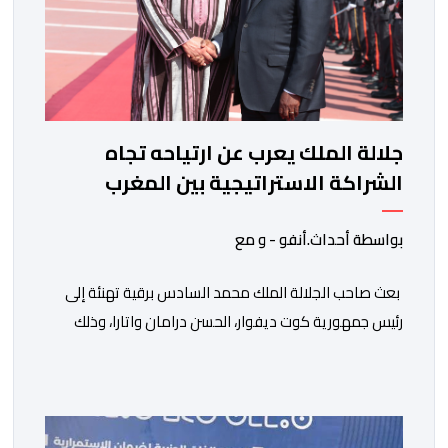
جلالة الملك يعرب عن ارتياحه تجاه
الشراكة الاستراتيجية بين المغرب
والكوت ديفوار
بواسطة أحداث.أنفو - و مع
بعث صاحب الجلالة الملك محمد السادس برقية تهنئة إلى
رئيس جمهورية كوت ديفوار، الحسن درامان واتارا، وذلك
بمناسبة العيد الوطني لبلاده. وأعرب جلالة الملك، في هذه
البرقية، عن تهانئه الحارة للسيد واتارا، مقرونة بأصدق
متمنيات جلالته بموصول التقدم والازدهار للشعب الإيفواري.
ومما جاء في برقية جلالة الملك “لقد تمكنت المملكة