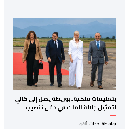
العام السابق لحزب العدالة والتنمية، عبد الإله بنكيران، على
خلفية اتهامات سبق أن وجهها هذا الأخير إلى حزب ” البام ”
وربطه بملف المخدرات.المنصوري أكدت أن بنكيران ” ما غير
اليوم […]
بتعليمات ملكية..بوريطة يصل إلى كالي
لتمثيل جلالة الملك في حفل تنصيب
الرئيس الكولومبي الجديد
بواسطة أحداث. أنفو