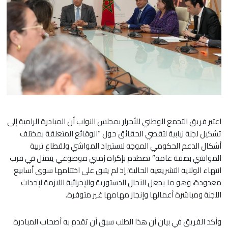
اعتبر فريق التجمع الوطني للأحرار بمجلس النواب أن المبادرة الرامية إلى
تشكيل لجنة نيابية لتقصي الحقائق حول “الوقائع المتعلقة بمختلف
أشكال الدعم الحكومي الموجه لاستيراد المواشي ولقطاع تربية
المواشي بصفة عامة” تصطدم بإكراه زمني موضوعي يتمثل في قرب
انتهاء الولاية التشريعية الحالية؛ إذ لم يتبق على اختتامها سوى أسابيع
معدودة، وهو ما يجعل الآجال الدستورية والإجرائية اللازمة لإحداث
اللجنة ومباشرة أعمالها وإنجاز مهامها غير متوفرة.
وأكد الفريق في بيان أن هذا الطلب سبق أن تقدم به أصحاب المبادرة