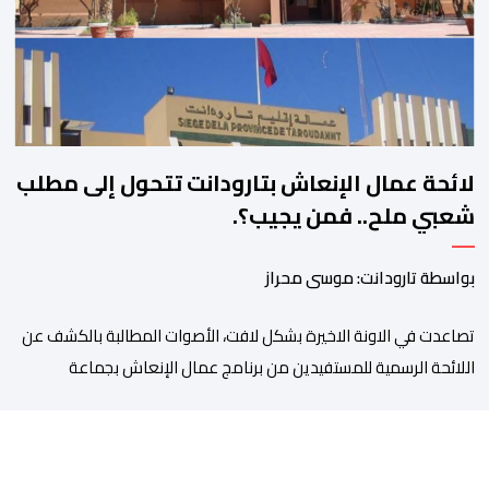
الوعود الانتخابية إلى التزامات عملية […]
لائحة عمال الإنعاش بتارودانت تتحول إلى مطلب
شعبي ملح.. فمن يجيب؟.
بواسطة تارودانت: موسى محراز
تصاعدت في الاونة الاخيرة بشكل لافت، الأصوات المطالبة بالكشف عن
اللائحة الرسمية للمستفيدين من برنامج عمال الإنعاش بجماعة
تارودانت، بعد أن تحول الملف إلى واحد من أكثر المواضيع إثارة للنقاش
داخل المدينة وعلى منصات التواصل الاجتماعي، وسط دعوات متزايدة
إلى اعتماد مبدأ الشفافية وربط المسؤولية بالمحاسبة. فبعد خروج عبد