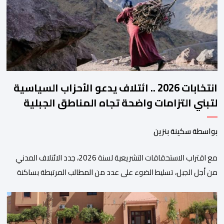
والتحول الرقمي، تشكل خطوة مهمة في […]
انتخابات 2026 .. ائتلاف يدعو الأحزاب السياسية
لتبني التزامات واضحة تجاه المناطق الجبلية
بواسطة سكينة بنزين
مع اقتراب الاستحقاقات التشريعية لسنة 2026، جدد الائتلاف المدني
من أجل الجبل، تسليط الضوء على عدد من المطالب المرتبطة بساكنة
المناطق الجبلية. وفي هذا السياق، أطلق الائتلاف مذكرة مطلبية، دعا
فيها الأحزاب السياسية، إلى ادراج 10 التزامات ضمن برامجها الانتخابية
المنتظرة، في إطار تعاقد سياسي مع المناطق الجبلية والانتقال من