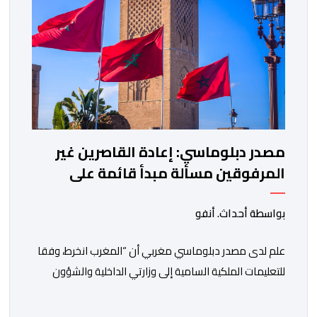
مصدر دبلوماسي: إعادة القاصرين غير
المرفوقين مسألة مبدأ قائمة على
التعليمات الملكية السامية
بواسطة أحداث. أنفو
علم لدى مصدر دبلوماسي مغربي أن “المغرب انخرط، وفقا
للتعليمات الملكية السامية إلى وزارتي الداخلية والشؤون
الخارجية، في العمل على تحديد هوية القاصرين غير
المرفوقين بهدف إعادتهم إلى الوطن”. وفي هذا الإطار، أكد