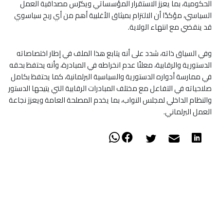
الحكومية، بما يعزز الاستقرار المؤسساتي ويكرّس مصداقية العمل
السياسي، مؤكدًا أن الالتزام بميثاق الأغلبية أهم من أي ربح سياسوي
قد ينقضي مع انتهاء الولاية.
وفي السياق ذاته، شدد على أنه يتابع هذا الملف في إطار اختصاصاته
الدستورية والرقابية، معلنًا عدم انخراطه في المبادرة، وأنه يحتفظ بحقه
في ممارسة أدواره الدستورية والسياسية البرلمانية، كما يحتفظ بكامل
صلاحياته في التفاعل مع مختلف المبادرات الرقابية التي يتيحها الدستور
والنظام الداخلي لمجلس النواب، بما يخدم المصلحة العامة ويعزز نجاعة
العمل البرلماني.