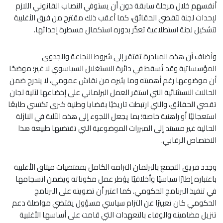
أنفسهم خلال مرحلة سابقة دون أن يستوفي النصاب القانوني اللازم
لإحداث لجنة لتقصي الحقائق، كما أعقب ذلك مقترح من فرق الأغلبية
لتشكيل لجنة استطلاعية تعذّر بدوره استكمال مسطرة إحداثها.
وأضاف أن هذه المبادرة تفتقر إلى شروط النجاعة والجدوى
المؤسساتية وقد تُسقط في دائرة الاستغلال السياسوي لا غير؛ موضحًا
أن موضوعها رغم أهميته وما يثيره من نقاش عمومي، لا يندرج ضمن
الحالات الاستثنائية التي استقر العمل البرلماني على إخضاعها لآلية لجان
تقصي الحقائق، والتي ارتبطت تاريخيًا بقضايا وطنية كبرى تكتسي طابعًا
استعجاليًا أو راهنية خاصة؛ بما يجعل اللجوء إلى هذه الآلية في النازلة
الحالية غير مستند إلى المبررات الموضوعية التي تقتضيها طبيعة هذا
الاختصاص الرقابي.
وجدد فريق التجمع بالبرلمان التزامه الكامل بمقتضيات ميثاق الأغلبية
باعتباره إطارًا سياسيًا وأخلاقيًا يؤطر عمل مكوناته ويضمن انسجامها
في تنفيذ البرنامج الحكومي. كما اعتبر أن تصويته على البرنامج
الحكومي كان تعبيرًا عن التزام سياسي مسؤول يقتضي مواصلة دعم
تنزيل مضامينه والوفاء بالتعهدات التي قامت على أساسها الأغلبية