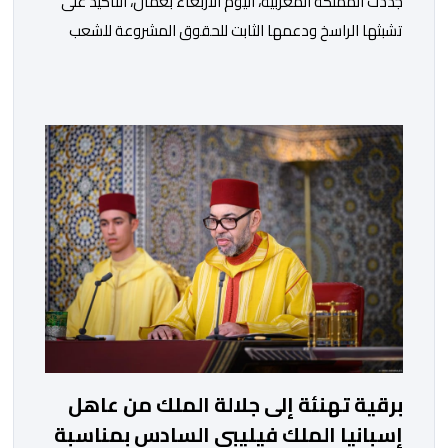
جددت المملكة المغربية، اليوم الأربعاء بعمان، التأكيد على
تشبثها الراسخ ودعمها الثابت للحقوق المشروعة للشعب
الفلسطيني الشقيق في نيل حريته وإقامة دولته المستقلة
على حدود الرابع من يونيو 1967 وعاصمتها القدس
الشريف، واقتناعها بفضائل الحوار والتفاوض كسبيل وحيد
لحل الصراع الفلسطيني- الإسرائيلي، بعيدا عن أعمال العنف
والتطرف والتصرفات أحادية الجانب، وكذا انخراطها التام في
كل […]
برقية تهنئة إلى جلالة الملك من عاهل
إسبانيا الملك فيليبي السادس بمناسبة