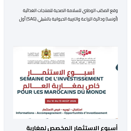
وقع المكتب الوطني للسلامة الصحية للمنتجات الغذائية
(أونسا) ودائرة الزراعة والتربية الحيوانية بالشيلي (SAG) أول
أمس الجمعة بسانتياغو، بروتوكولا للتعاون في مجال الحجر
الصحي وحماية الصحة النباتية، والصحة الحيوانية. وسيمكن
هذا البروتوكول الذي تم توقيعه بحضور مسؤولين عن
السلطات الشيلية، وممثلين عن القطاع الخاص ومن أوساط
التصدير، من مواءمة الإجراءات الصحية، والصحية النباتية
المطبقة على […]
أسبوع الاستثمار المخصص لمغاربة