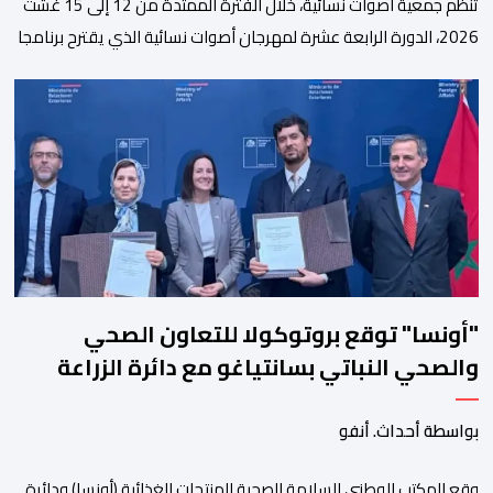
تنظم جمعية أصوات نسائية، خلال الفترة الممتدة من 12 إلى 15 غشت
2026، الدورة الرابعة عشرة لمهرجان أصوات نسائية الذي يقترح برنامجا
متنوعا يجمع بين الإبداع الفني والسهرات المجانية والمبادرات
الاجتماعية والتضامنية والإنسانية. ووفق بلاغ للمنظمين، تقترح هذه
الدورة، التي تنظم تحت الرعاية السامية لصاحب الجلالة الملك محمد
السادس، تحت شعار “سيدات البحر الأبيض المتوسط، […]
"أونسا" توقع بروتوكولا للتعاون الصحي
والصحي النباتي بسانتياغو مع دائرة الزراعة
وتربية المواشي
بواسطة أحداث. أنفو
وقع المكتب الوطني للسلامة الصحية للمنتجات الغذائية (أونسا) ودائرة