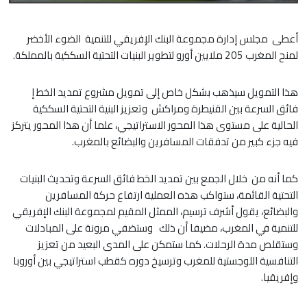
أعطى مجلس إدارة مجموعة البنك الإفريقي للتنمية الضوء الأخضر
لمنح المغرب 205 ملايين أورو لتطوير البنيات التحتية السككية بالمملكة.
هذا التمويل سيذهب بشكل خاص إلى تمويل مشروع تمديد الخط إ
فائق السرعة بين القنيطرة ومراكش وتعزيز البنية التحتية السككية
الحالية على مستوى هذا المحور الاستراتيجي، علما أن هذا المحور يتركز
فيه جزء كبير من تدفقات المسافرين والبضائع بالمغرب.
كما أنه من خلال الجمع بين تمديد الخط فائق السرعة وتحديث البنيات
التحتية القائمة، ستواكب هذه العملية ارتفاع حركة المسافرين
والبضائع، يقول أشرف ترسيم، الممثل المقيم لمجموعة البنك الإفريقي
للتنمية في المغرب، مضيفا أن ذلك وستضفي مرونة على المبادلات
وستقلص مدة الرحلات. كما ستمكن على المدى البعيد من تعزيز
التنافسية اللوجستية للمغرب وترسيخ دوره كقطب استراتيجي بين أوروبا
وإفريقيا.