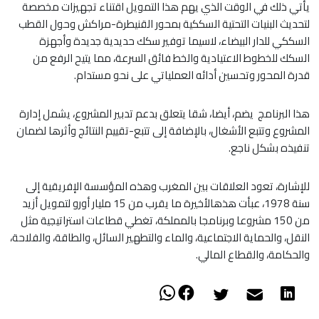
يأتي ذلك في الوقت الذي يهم هذا التمويل اقتناء تجهيزات مخصصة
لتحديث البنيات التحتية السككية بمحور القنيطرة-مراكش وحول القطب
السككي للدار البيضاء، لاسيما توفير سكك حديدية جديدة وأجهزة
السكك للخطوط الاعتيادية والخط فائق السرعة، مما يتيح الرفع من
قدرة المحور وتحسين أدائه العملياتي على نحو مستدام.
هذا البرنامج يضم، أيضا، شقا يتعلق بدعم تدبير المشروع، يشمل إدارة
المشروع وتتبع الأشغال، بالإضافة إلى تتبع-تقييم النتائج وأثرها لضمان
تنفيذه بشكل ناجع.
للإشارة، تعود العلاقات بين المغرب وهذه المؤسسة الإفريقية إلى
سنة 1978، عبأت هذهالأخيرة ما يقرب من 15 مليار أورو لتمويل أزيد
من 150 مشروعا وبرنامجا بالمملكة، تغطي قطاعات استراتيجية مثل
النقل، والحماية الاجتماعية، والماء والتطهير السائل، والطاقة، والفلاحة،
والحكامة، والقطاع المالي.