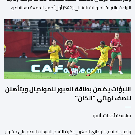
الزراعة والتربية الحيوانية بالشيلي (SAG) أول أمس الجمعة بسانتياغو،
بروتوكولا للتعاون في مجال الحجر الصحي وحماية الصحة النباتية،
والصحة الحيوانية. وسيمكن هذا البروتوكول الذي تم توقيعه بحضور
مسؤولين عن السلطات الشيلية، وممثلين عن القطاع الخاص ومن
أوساط التصدير، من مواءمة الإجراءات الصحية، والصحية النباتية المطبقة
على […]
اللبؤات يضمن بطاقة العبور للمونديال ويتأهلن
لنصف نهائي "الكان"
بواسطة أحداث. أنفو
واصل المنتخب الوطني المغربي لكرة القدم للسيدات البصم على مشوار