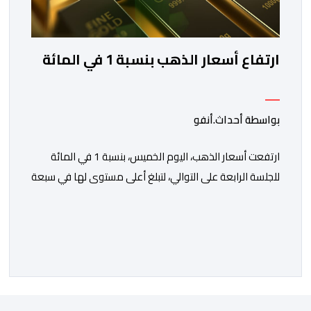
ارتفاع أسعار الذهب بنسبة 1 في المائة
بواسطة أحداث.أنفو
ارتفعت أسعار الذهب، اليوم الخميس، بنسبة 1 في المائة
للجلسة الرابعة على التوالي، لتبلغ أعلى مستوى لها في سبعة
أسابيع، مدعومة بتراجع الدولار وانخفاض عوائد سندات
الخزانة الأمريكية. وزاد سعر الذهب في المعاملات الفورية
بنسبة 1 في المائة إلى 4285,69 دولارا للأوقية، مسجلا أعلى
مستوى له منذ 18 يونيو الماضي، فيما ارتفعت العقود
الأمريكية الآجلة […]