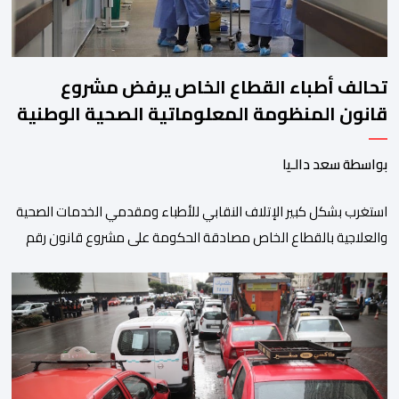
تحالف أطباء القطاع الخاص يرفض مشروع
قانون المنظومة المعلوماتية الصحية الوطنية
المندمجة
بواسطة سعد دالـيا
استغرب بشكل كبير الإتلاف النقابي للأطباء ومقدمي الخدمات الصحية
والعلاجية بالقطاع الخاص مصادقة الحكومة على مشروع قانون رقم
052.26 المتعلق بالمنظومة المعلوماتية الصحية الوطنية المندمجة،
والذي اعتبره الائتلاف جاء في غياب تام للمقاربة التشاركية وعدم أخذ
رأي وملاحظات التمثيليات المهنية للأطباء ومقدمي الخدمات العلاجية
رغم ما تسنه مقتضيات مشروع القانون من عقوبات مالية ضدهم
وتهدد […]