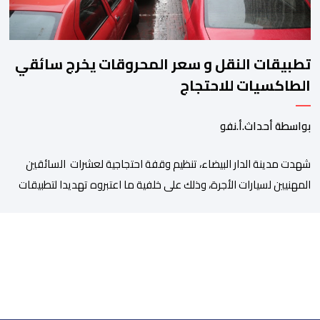
تطبيقات النقل و سعر المحروقات يخرج سائقي
الطاكسيات للاحتجاج
بواسطة أحداث.أ.نفو
شهدت مدينة الدار البيضاء، تنظيم وقفة احتجاجية لعشرات السائقين
المهنيين لسيارات الأجرة، وذلك على خلفية ما اعتبروه تهديدا لتطبيقات
النقل، إلى جانب ارتفاع سعر المحروقات. وجدد المحتجون يوم أمس
الخميس 06 غشت، التعبير عن قلقهم حيال تداعيات تطبيقات النقل،
وأسعار المحروقات على استقراهم المهني في ظل غلاء المعيشة،
وتراكم الديون، والالتزامات الأسرية، وإكراهات العمل، ما […]