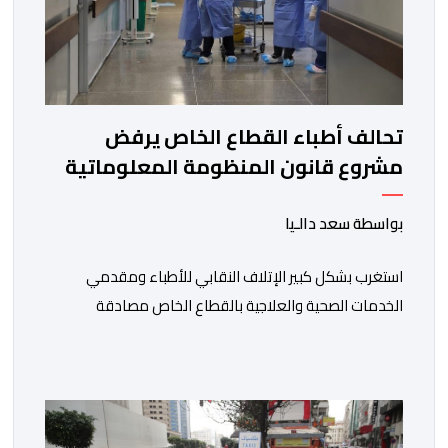
تحالف أطباء القطاع الخاص يرفض
مشروع قانون المنظومة المعلوماتية
الصحية الوطنية المندمجة
بواسطة سعد دالـيا
استغرب بشكل كبير الإتلاف النقابي للأطباء ومقدمي
الخدمات الصحية والعلاجية بالقطاع الخاص مصادقة
الحكومة على مشروع قانون رقم 052.26 المتعلق
بالمنظومة المعلوماتية الصحية الوطنية المندمجة، والذي
اعتبره الائتلاف جاء في غياب تام للمقاربة التشاركية وعدم
أخذ رأي وملاحظات التمثيليات المهنية للأطباء ومقدمي