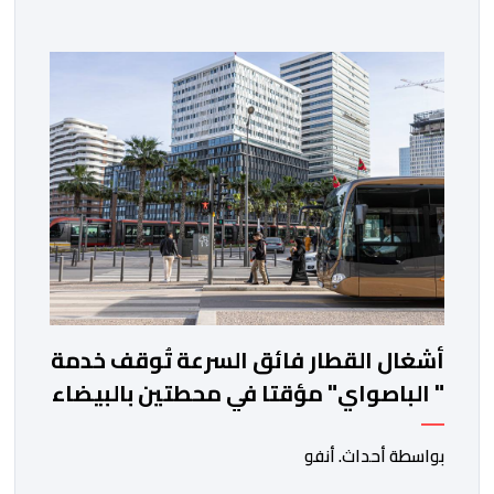
المحروقات. وجدد المحتجون يوم أمس الخميس 06 غشت،
التعبير عن قلقهم حيال تداعيات تطبيقات النقل، وأسعار
المحروقات على استقراهم المهني في ظل غلاء المعيشة،
وتراكم الديون، والالتزامات الأسرية، وإكراهات العمل، ما […]
أشغال القطار فائق السرعة تُوقف خدمة
" الباصواي" مؤقتا في محطتين بالبيضاء
بواسطة أحداث. أنفو