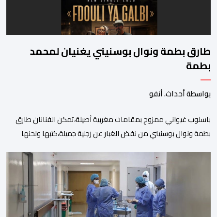
طارق بطمة ونوال بوسنيني يغنيان لمحمد
بطمة
بواسطة أحداث. أنفو
باسلوب غيواني ممزوج بمقامات مغربية أصيلة،تمكن الفنانان طارق
بطمة ونوال بوسنيني من نفض الغبار عن زجلية جميلة،كتبها ولحنها
المرحوم محمد بطمة ،احد اعمدة مجموعة لمشاهب الشهيرة. الاغنية
بعنوان ” فضولي ياقلبي” ،قام بتوزيعها اسامة باهي،باسلوب سلس
وبسيط، متحكما في الجمل الموسيقية والانتقالات الجميلة..استطاع
الفنانان طارق بطمة ونوال بوسنيني أن يعطيا روحا فريدة لهذه
الاغنية,بفضل أدا […]