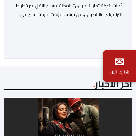
أعلنت شركة “كازا ترامواي”، المكلفة بتدبير النقل عبر خطوط
الترامواي والباصواي، عن توقف مؤقت لحركة السير على
مستوى الخط الأول لـ”الباصواي” (BW1)، وذلك خلال الفترة
الممتدة من 1 إلى 15 غشت 2026. وأشارت الشركة، عبر
إشعار رسمي وجهته لمستعملي الخط، أن هذا التوقف
المؤقت يأتي في إطار الأشغال الخاصة بتهيئة مشروع الخط
✉
الكبيير للقطار فائق […]
شترك الآن
آخر الأخبار