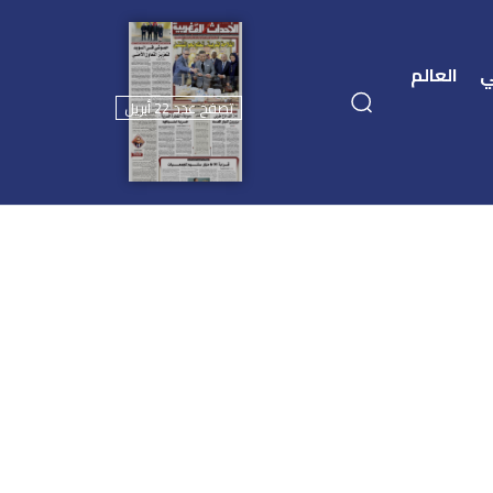
ي
العالم
تصفح عدد 22 أبريل