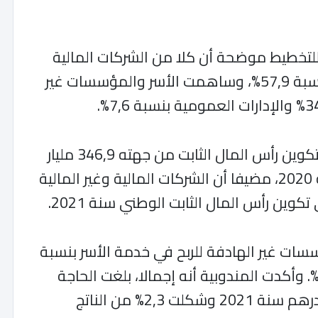
للتخطيط موضحة أن كلا من الشركات المالية
وغير المالية ساهمت في هذا الادخار بنسبة 57,9%، وساهمت الأسر والمؤسسات غير
ويأتي ذلك في الوقت الذي بلغ إجمالي تكوين رأس المال الثابت من جهته 346,9 مليار
درهم بارتفاع بلغ 14,8% مقارنة مع سنة 2020، مضيفا أن الشركات المالية وغير المالية
ات غير الهادفة للربح في خدمة الأسر بنسبة
29,1 والإدارات العمومية بنسبة 19,1%. وأكدت المندوبية أنه إجمالا، بلغت الحاجة
إلى تمويل الاقتصاد الوطني 29,1 مليار درهم سنة 2021 وشكلت 2,3% من الناتج