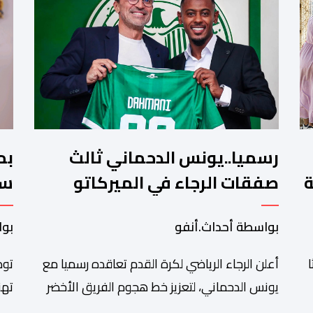
رسميا..يونس الدحماني ثالث
بم
ة
صفقات الرجاء في الميركاتو
سن
الصيفي
تش
بواسطة أحداث.أنفو
بوا
أعلن الرجاء الرياضي لكرة القدم تعاقده رسميا مع
توص
يونس الدحماني، لتعزيز خط هجوم الفريق الأخضر
تهن
خلال فترة الانتقالات الصيفية الحالية. ​ويمتد العقد
شان