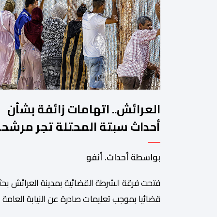
العرائش.. اتهامات زائفة بشأن
أحداث سبتة المحتلة تجر مرشح
للهجرة غير النظامية إلى القضاء
بواسطة أحداث. أنفو
فتحت فرقة الشرطة القضائية بمدينة العرائش بحثا
قضائيا بموجب تعليمات صادرة عن النيابة العامة
المختصة، وذلك على خلفية تصريحات واتهامات