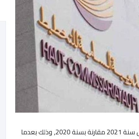
تحسن الادخار الوطني بنسبة 16.2% خلال سنة 2021 مقارنة بسنة 2020, وذلك بعدما