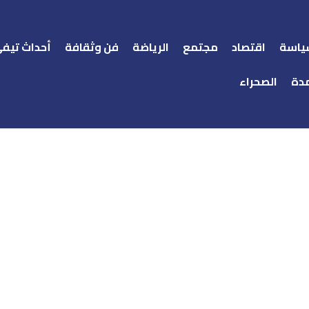
ياسة
اقتصاد
مجتمع
الرياضة
فن وثقافة
أحداث تيف
دة
الصحراء