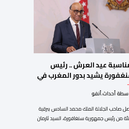
ناسبة عيد العرش .. رئيس
غفورة يشيد بدور المغرب في
جيع الحوار بين الأديان
سطة أحداث.أنفو
ل صاحب الجلالة الملك محمد السادس ببرقية
ئة من رئيس جمهورية سنغافورة، السيد ثارمان
موغاراتنام، وذلك بمناسبة الذكرى السابعة