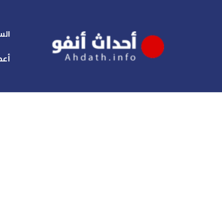
الس
أعم