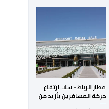
عوائد سندات الخزانة الأمريكية. وزاد سعر
الذهب في المعاملات الفورية بنسبة 1
في المائة إلى 4285,69 دولارا للأوقية،
مسجلا أعلى مستوى له منذ 18 يونيو
الماضي، فيما ارتفعت العقود الأمريكية
الآجلة […]
مطار الرباط - سلا.. ارتفاع
حركة المسافرين بأزيد من
14 بالمائة خلال الفصل