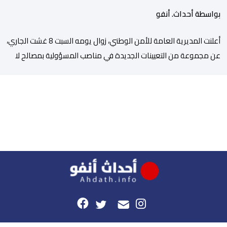
بمصالح الأمن الوطني
بواسطة أحداث. أنفو
أعلنت المديرية العامة للأمن الوطني، زوال يومه السبت 8 غشت الجاري،
عن مجموعة من التعيينات الجديدة في مناصب المسؤولية بمصالح لا
ممركزة للأمن الوطني بمدن الناظور ومراكش وأكادير وتيكيوين
والعروي وأسفي ووجدة والعيون والدار البيضاء وبني ملال وابن جرير
وطنجة وأصيلة، وذلك في إطار دينامية داخلية تهدف لضخ دماء جديدة
والاستعانة بكفاءات أمنية شابة ومتمرسة، […]