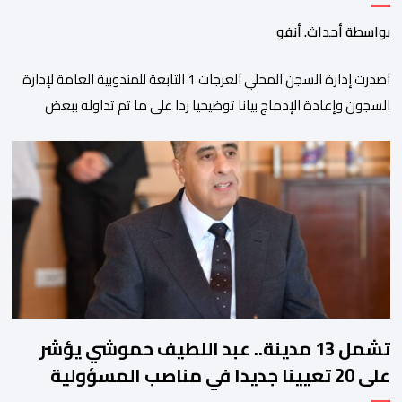
بواسطة أحداث. أنفو
اصدرت إدارة السجن المحلي العرجات 1 التابعة للمندوبية العامة لإدارة
السجون وإعادة الإدماج بيانا توضيحيا ردا على ما تم تداوله ببعض
الجرائد والمواقع الالكترونية بخصوص الوضعية الصحية للسجين محمد
زيان، المعتقل بالمؤسسة ذاتها، وذلك لتنوير الرأي العام بالحقائق
والمعطيات الدقيقة.واوضحت إدارة المؤسسة السجنية أن المعني
بالأمر يستفيد منذ إيداعه من تتبع طبي منتظم ومستمر وفقا […]
تشمل 13 مدينة.. عبد اللطيف حموشي يؤشر
على 20 تعيينا جديدا في مناصب المسؤولية