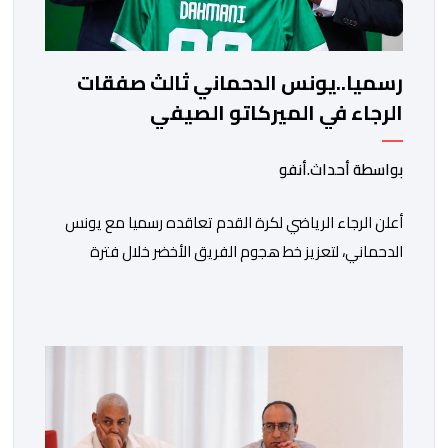
رسميا..يونس الدحماني ثالث صفقات
الرجاء في الميركاتو الصيفي
بواسطة أحداث.أنفو
أعلن الرجاء الرياضي لكرة القدم تعاقده رسميا مع يونس
الدحماني، لتعزيز خط هجوم الفريق الأخضر خلال فترة
الانتقالات الصيفية الحالية. ​ويمتد العقد الذي يربط الدحماني
بالنسور لعدة سنوات حتى عام 2030، حيث يعول عليه
الطاقم التقني للرجاء لتقديم الإضافة المرجوة في
المسابقات المحلية والقارية المقبلة. ​وجاء هذا التعاقد بعد
أداء لافت قدمه اللاعب برفقة اتحاد […]