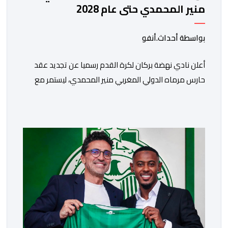
منير المحمدي حتى عام 2028
بواسطة أحداث.أنفو
​أعلن نادي نهضة بركان لكرة القدم رسميا عن تجديد عقد
حارس مرماه الدولي المغربي منير المحمدي، ليستمر مع
الفريق البرتقالي بعقد يمتد حتى صيف عام 2028. ​وجاء هذا
الإعلان عبر الحسابات الرسمية للنادي على منصات التواصل
الاجتماعي، مصحوبا بعبارة “الرحلة مستمرة”، في إشارة إلى
رغبة الإدارة في الحفاظ على ركائز الفريق والتعزيز من
استقراره الفني […]