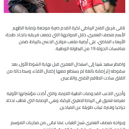
تلقى فريق الفتح الرباطي لكرة القدم ضربة موجعة بإصابة الظهير
الأيسر منصف العمري، خلال المواجهة التي جمعت فريقه باتحاد طنجة،
الأربعاء الماضي، على أرضية ملعب مولاي الحسن بالرباط، ضمن
منافسات الجولة 19 من البطولة الوطنية.
​واضطر سعيد شيبا إلى استبدال العمري قبل نهاية الشوط الأول، بعد
سقوطه إثر إصابة بالغة لم يستطع معها إكمال اللقاء، وسط حالة من
القلق سادت الطاقم التقني واللاعبين.
​وأجرى اللاعب الفحوصات الطبية اللازمة، والتي أكدت مؤشراتها الأولية
تعرضه لتمزق في الرباط الصليبي للركبة، وهي الإصابة التي تتطلب تدخلا
جراحيا وفترة غياب طويلة عن الميادين.
ويواجه منصف العمري شبح الغياب عما تبقى من مباريات الموسم