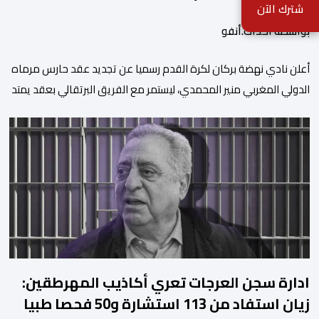
شترك الآن
بواسطة أحداث.أنفو
​أعلن نادي نهضة بركان لكرة القدم رسميا عن تجديد عقد حارس مرماه
الدولي المغربي منير المحمدي، ليستمر مع الفريق البرتقالي بعقد يمتد
حتى صيف عام 2028. ​وجاء هذا الإعلان عبر الحسابات الرسمية للنادي
على منصات التواصل الاجتماعي، مصحوبا بعبارة “الرحلة مستمرة”، في
إشارة إلى رغبة الإدارة في الحفاظ على ركائز الفريق والتعزيز من
استقراره الفني […]
ادارة سجن العرجات تعري أكاذيب المهرطقين:
زيان استفاد من 113 استشارة و50 فحصا طبيا