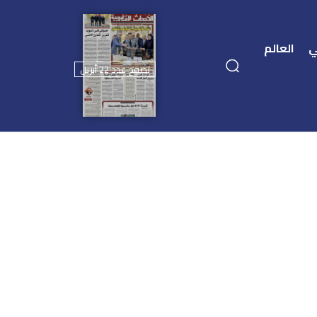
ي
العالم
تصفح عدد 22 أبريل