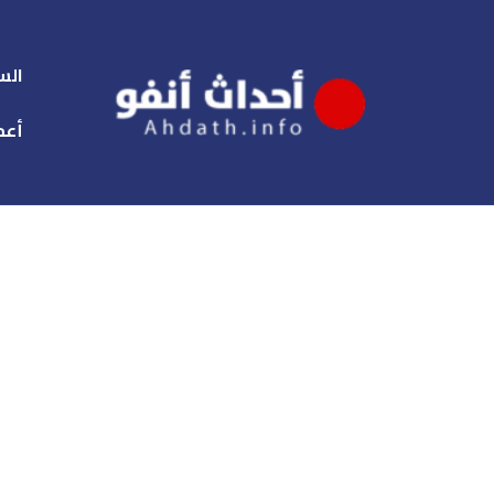
الس
أعم