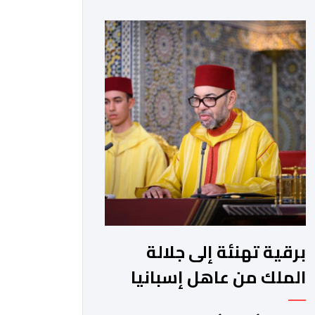
دولته المستقلة على حدود الرابع من يونيو
1967 وعاصمتها القدس الشريف،
واقتناعها بفضائل الحوار والتفاوض
كسبيل وحيد لحل الصراع الفلسطيني-
الإسرائيلي، بعيدا عن أعمال العنف
والتطرف والتصرفات أحادية الجانب، وكذا
انخراطها التام في كل […]
برقية تهنئة إلى جلالة
الملك من عاهل إسبانيا
الملك فيليبي السادس