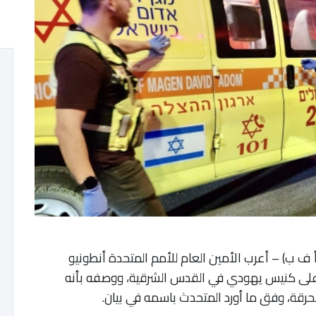
مم المتحدة (الولايات المتحدة), 27-1-2023 (أ ف ب) – أعرب الأمين العام للأمم المتحدة أنطونيو
 على كنيس يهودي في القدس الشرقية، ووصفه بأنه
حرقة، وفق ما أورد المتحدث باسمه في بيان.