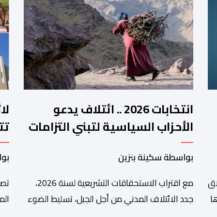
انتخابات 2026 .. ائتلاف يدعو
لا
الأحزاب السياسية لتبني التزامات
تت
واضحة تجاه المناطق الجبلية
فم
بواسطة سكينة بنزين
بوا
اق
مع اقتراب الاستحقاقات التشريعية لسنة 2026،
تصا
ا
جدد الائتلاف المدني من أجل الجبل، تسليط الضوء
الم
على عدد من المطالب المرتبطة بساكنة المناطق
من 