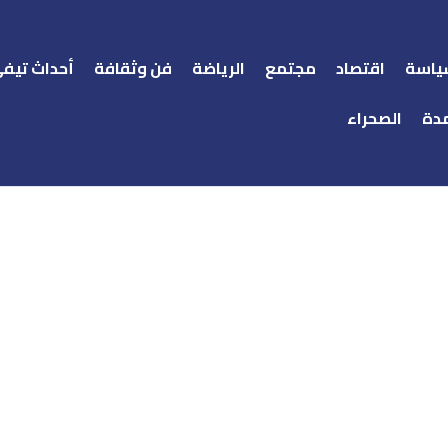
ياسة
اقتصاد
مجتمع
الرياضة
فن وثقافة
أحداث تيف
دة
الصحراء