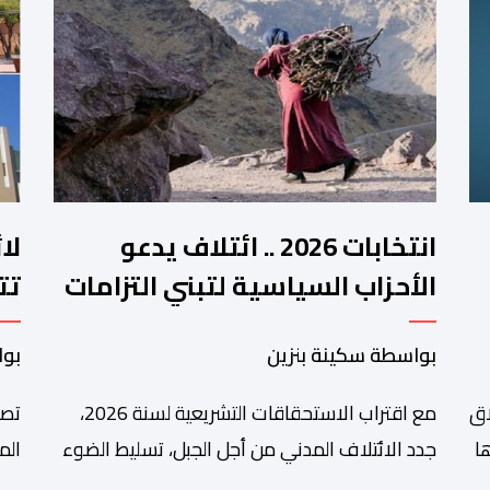
انتخابات 2026 .. ائتلاف يدعو
لا
الأحزاب السياسية لتبني التزامات
تت
واضحة تجاه المناطق الجبلية
فم
بواسطة سكينة بنزين
بوا
اق
مع اقتراب الاستحقاقات التشريعية لسنة 2026،
تصا
ا
جدد الائتلاف المدني من أجل الجبل، تسليط الضوء
الم
على عدد من المطالب المرتبطة بساكنة المناطق
من 