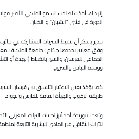
إثر ذلك، أخذت لصاحب السمو الملكي الأمير مول
الدورة في فئتي “الشبان” و”الكبار”.
جدير بالذكر أن تنقيط السربات المشاركة في جائزة ا
وفق معايير يحددها حكام الجامعة الملكية المغربي
الجماعي للفرسان، والسير بانضباط (الهدة أو التش
ووحدة اللباس والسروج.
كما يؤخذ بعين الاعتبار التنسيق بين فرسان السرب
طريقة الركوب والهيأة العامة للفارس والجواد.
للتراث الثقافي غير المادي للبشرية التابعة لمنظم