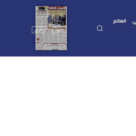
ي
العالم
تصفح عدد 22 أبريل