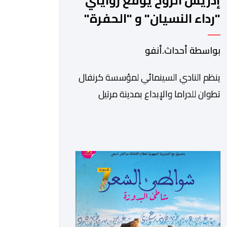
إدريس الروخ يوقع روايتي
"رداء النسيان" و "الحفرة"
في أمسية ثقافية بمرتيل
بواسطة أحداث.أنفو
ينظم النادي السينمائي لمؤسسة كرنفال
تطوان للدراما والإبداع بمدينة مرتيل
أمسية ثقافية وسينمائية، وذلك يوم
الجمعة 14 غشت الجاري، ابتداء من
الساعة السابعة مساء، بالمركز الثقافي
مرتيل. ويأتي تنظيم هذه الأمسية في إطار
الشراكة المبرمة بين الجامعة الوطنية
للأندية السينمائية بالمغرب ووزارة الشباب
والثقافة والتواصل – قطاع الثقافة،