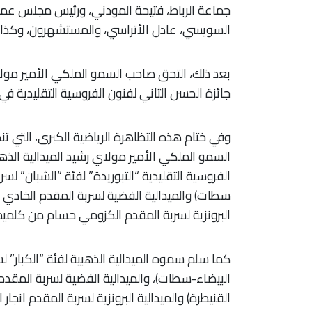
جماعة الرباط، فتيحة المودني، ورئيس مجلس عمال
السويسي، عادل الأتراسي، والمستشهرون، وكذا أ
بعد ذلك، التحق صاحب السمو الملكي الأمير مولا
جائزة الحسن الثاني لفنون الفروسية التقليدية في
وفي ختام هذه التظاهرة الرياضية الكبرى، التي ت
الفروسية التقليدية “التبوريدة” لفئة “الشبان” لسرب
سطات) والميدالية الفضية لسربة المقدم الخادي 
البرونزية لسربة المقدم الكزومي حسام من كلميم
كما سلم سموه الميدالية الذهبية لفئة “الكبار”
البيضاء-سطات)، والميدالية الفضية لسربة المقدم
القنيطرة) والميدالية البرونزية لسربة المقدم ا