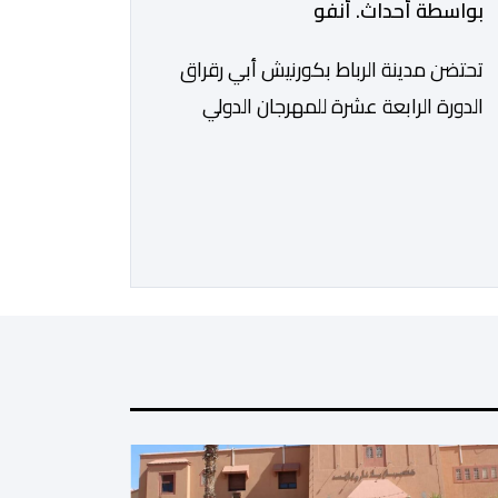
بواسطة أحداث. أنفو
تحتضن مدينة الرباط بكورنيش أبي رقراق
الدورة الرابعة عشرة للمهرجان الدولي
للفنون والثقافة “صيف الأوداية”، المنظم
تحت الرعاية السامية لصاحب الجلالة الملك
محمد السادس، في الفترة ما بين 9 و12
غشت الجاري. وستشهد هذه الدورة من
المهرجان، الذي تنظمه وزارة الشباب
والثقافة والتواصل، بالتعاون مع المجلس
الوطني للموسيقى (عضو المجلس
الدولي للموسيقى/ الشريك الرسمي
لليونسكو)، […]