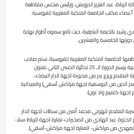
ة الرباط، عبد العزيز الدرويش، ورئيس مجلس مقاطعة
عضاء مكتب الجامعة الملكية المغربية للفروسية.
ي رشيد بالخيمة الشرفية، حيث تابع سموه أطوار نهاية
 دورتها الخامسة والعشرين.
نظمها الجامعة الملكية المغربية للفروسية، سلم صاحب
السمو الملكي الأمير مولاي رشيد الميدالية الذهبية برسم الدورة الـ 25 لجائزة الحسن الثاني لفنون
ة المقدم زريزع بدر من مديونة (جهة الدار البيضاء-
بدر الدين من اليوسفية (جهة مراكش آسفي) والميدالية
 (جهة كلميم واد نون).
 لسربة المقدم تلهوني محمد أمين من سطات (جهة الدار
 الحلوة عبد الهادي من الصخيرات-تمارة (جهة الرباط-سلا-
نجار المهدي من مراكش- المنارة (جهة مراكش-آسفي).