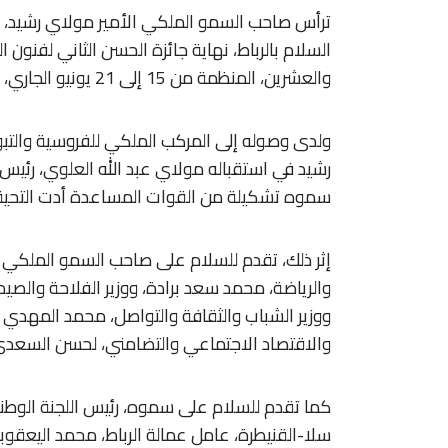
ترأس صاحب السمو الملكي الأمير مولاي رشيد، الي
السلام بالرباط، نهاية جائزة الحسن الثاني لفنون ا
والعشرين، المنظمة من 15 إلى 21 يونيو الجاري، تحت الرعاية السامية لصاحب الجلالة الملك محمد السادس.
ولدى وصوله إلى المركب الملكي للفروسية والتبو
رشيد في استقباله مولاي عبد الله العلوي، رئيس 
سموه تشكيلة من القوات المساعدة أدت التحية
إثر ذلك، تقدم للسلام على صاحب السمو الملكي الأم
والرياضة، محمد سعد برادة، ووزير الفلاحة والصيد ا
ووزير الشباب والثقافة والتواصل، محمد المهدي ب
والاقتصاد الاجتماعي والتضامني، لحسن السعدي
كما تقدم للسلام على سموه، رئيس اللجنة الوطنية
سلا-القنيطرة، عامل عمالة الرباط، محمد اليعق