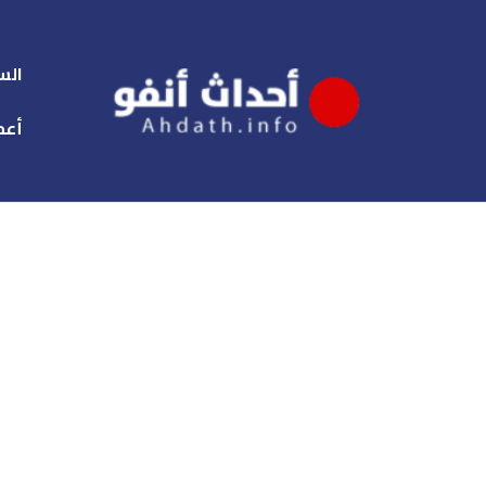
الس
أعم