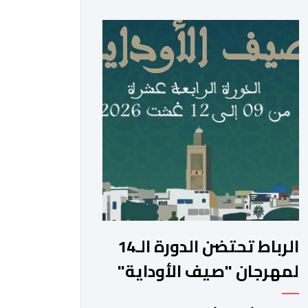
بلاغ لدار الشعر، بأن هذه التظاهرة
المنظمة بتنسيق مع المديرية الجهوية
لقطاع الثقافة مراكش -آسفي، تندرج
ضمن انفتاح الدار على مختلف المدن
والجهات المغربية الجنوبية، وأيضا من أجل
المزيد من الانفتاح […]
الرباط تحتضن الدورة الـ14
لمهرجان "صيف الأوداية"