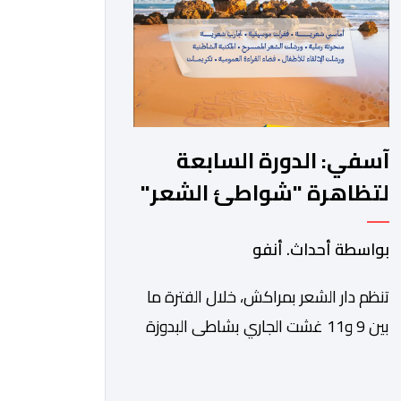
وتنزيلا لبرنامجها الرامي إلى تعزيز الثقافة
السينمائية […]
آسفي: الدورة السابعة
لتظاهرة "شواطئ الشعر"
بشاطئ البدوزة ما بين 9
بواسطة أحداث. أنفو
و11 غشت
تنظم دار الشعر بمراكش، خلال الفترة ما
بين 9 و11 غشت الجاري بشاطى البدوزة
(الكاب) بإقليم آسفي، فعاليات الدورة
السابعة لتظاهرة “شواطئ الشعر”. وأفاد