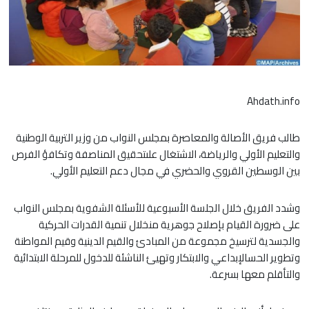
Ahdath.info
طالب فريق الأصالة والمعاصرة بمجلس النواب من وزير التربية الوطنية
والتعليم الأولي والرياضة، الاشتغال علىتحقيق المناصفة وتكافؤ الفرص
بين الوسطين القروي والحضري في مجال دعم التعليم الأولي.
وشدد الفريق خلال الجلسة الأسبوعية للأسئلة الشفوية بمجلس النواب
على ضرورة القيام بإصلاح جوهرية منخلال تنمية القدرات الحركية
والجسدية لترسيخ مجموعة من المبادئ والقيم الدينية وقيم المواطنة
وتطوير الحسالإبداعي والابتكار وتهيئ الناشئة للدخول للمرحلة الابتدائية
والتأقلم معها بسرعة.