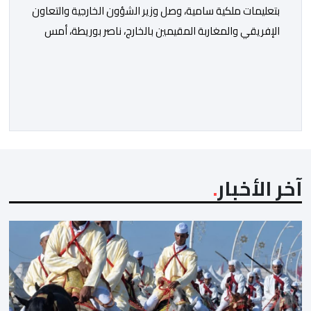
بتعليمات ملكية سامية، وصل وزير الشؤون الخارجية والتعاون
الإفريقي والمغاربة المقيمين بالخارج، ناصر بوريطة، أمس
الخميس إلى كالي (كولومبيا)، لتمثيل صاحب الجلالة الملك
محمد السادس، نصره الله، في حفل تنصيب الرئيس
الكولومبي الجديد. وكان في استقبال بوريطة، لدى وصوله،
حاكمة منطقة فال ديل كاوكا، السيدة ديليا فرانسيسكا
تورو، وعمدة سانتياغو دي كالي، السيد ألفارو أليخاندرو […]
آخر الأخبار