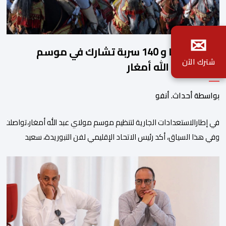
✉
2140 فارسا و 140 سربة تشارك في موسم
شترك الآن
مولاي عبد الله أمغار
بواسطة أحداث. أنفو
في إطارالاستعدادات الجارية لتنظيم موسم مولاي عبد الله أمغار،تواصلت 
وفي هذا السياق، أكد رئيس الاتحاد الإقليمي لفن التبوريدة، سعيد
ولم تخل هذه الدورة من مؤشرات إيجابية على مستوى تنوعالمشاركة، حيث 
وتبرز هذه الأرقام الحجم الكبير الذي باتت تعرفه تظاهرةالتبوريدة خلال 
ومن المرتقب أن تعرف فعاليات الموسم إقبالا جماهيريا
واسعا،في ظل الشغف الكبير الذي يحظى به فن التبوريدة، باعتبارهأحد أبرز م