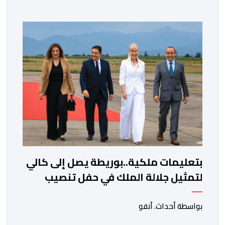
العام السابق لحزب العدالة والتنمية، عبد الإله بنكيران، على
خلفية اتهامات سبق أن وجهها هذا الأخير إلى حزب ” البام ”
وربطه بملف المخدرات.المنصوري أكدت أن بنكيران ” ما غير
اليوم […]
بتعليمات ملكية..بوريطة يصل إلى كالي
لتمثيل جلالة الملك في حفل تنصيب
الرئيس الكولومبي الجديد
بواسطة أحداث. أنفو