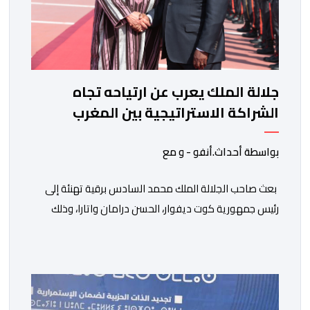
جلالة الملك يعرب عن ارتياحه تجاه
الشراكة الاستراتيجية بين المغرب
والكوت ديفوار
بواسطة أحداث.أنفو - و مع
بعث صاحب الجلالة الملك محمد السادس برقية تهنئة إلى
رئيس جمهورية كوت ديفوار، الحسن درامان واتارا، وذلك
بمناسبة العيد الوطني لبلاده. وأعرب جلالة الملك، في هذه
البرقية، عن تهانئه الحارة للسيد واتارا، مقرونة بأصدق
متمنيات جلالته بموصول التقدم والازدهار للشعب الإيفواري.
ومما جاء في برقية جلالة الملك “لقد تمكنت المملكة
المغربية وجمهورية كوت ديفوار، بحكم […]