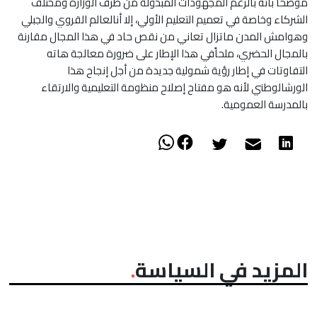
موضحا بأنه بالرغم المجهودات المبذولة من طرف الوزارة ومختلف
الشركاء وخاصة في تعميم التعليم الأولي، إلا أنالعالم القروي والجبلي
وهوامش المدن ماتزال تعاني من نقص حاد في هذا المجال مقارنة
بالمجال الحضري، ملحاًفي هذا الإطار على ضرورة معالجة هاته
التفاوتات في إطار رؤية شمولية جديدة من أجل إنجاح هذا
الورشالوطني لأنه هو مفتاح إصلاح منظومة التعليمية والارتقاء
بالمدرسة العمومية.
المزيد في السياسة