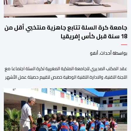
جامعة كرة السلة تتابع جاهزية منتخبي أقل من
18 سنة قبل كأس إفريقيا
بواسطة أحداث. أنفو
عقد المكتب المديري للجامعة الملكية المغربية لكرة السلة اجتماعا مع
اللجنة التقنية، والادارة التقنية الوطنية خصص لتقييم حصيلة عمل الأشهر
الثلاثة الماضية، والوقوف على مختلف المحطات التي شهدتها
المنتخبات الوطنية خلال الفترة الأخيرة. وشهد الاجتماع تقديم عرض
مفصل حول مشاركة المنتخبين الوطنيين لأقل من 18 سنة، إناثا وذكورا،
من طرف اللجنة التقنية التي واكبت كل […]