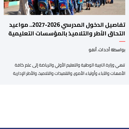
تفاصيل الدخول المدرسي 2026-2027.. مواعيد
التحاق الأطر والتلاميذ بالمؤسسات التعليمية
بواسطة أحداث. أنفو
تنھي وزارة التربیة الوطنیة والتعلیم الأولي والریاضة إلى علم كافة
الأمھات والآباء وأولیاء الأمور، والتلمیذات والتلامیذ، والأطر الإداریة
والتربویة وإلى الرأي العام الوطني، أن الدخول المدرسي لسنة 2026-
2027 سیتم في موعده الرسمي المحدد سلفا طبقا لمقتضیات المقرر
الوزاري رقم 047.26 الصادر بتاریخ 3 یولیوز 2026 بشأن تنظیم السنة
الدراسیة. وأوضحت الوزارة، في بلاغ، أن أطر […]