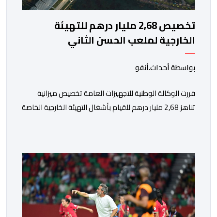
تخصيص 2,68 مليار درهم للتهيئة
الخارجية لملعب الحسن الثاني
بواسطة أحداث.أنفو
قررت الوكالة الوطنية للتجهيزات العامة تخصيص ميزانية
تناهز 2,68 مليار درهم للقيام بأشغال التهيئة الخارجية الخاصة
بملعب الحسن الثاني الكبير الذي سيتسع لـ115 ألف متفرج،
بهدف تجهيزه وفق أعلى المعايير العالمية قبل انطلاق
نهائيات كأس العالم 2030. ​وكشف مصدر مطلع أن هذا
الغلاف المالي يندرج في إطار الحصة رقم 7 من القائمة
الإجمالية لطلبات العروض […]