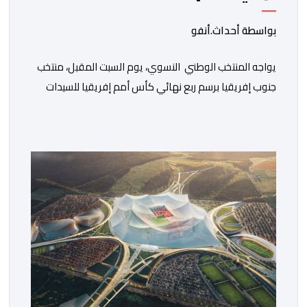
بواسطة أحداث.أنفو
يواجه المنتخب الوطني النسوي، يوم السبت المقبل، منتخب
جنوب إفريقيا برسم ربع نهائي كأس أمم إفريقيا للسيدات
“المغرب 2026”. وستجرى المباراة على أرضية ملعب مولاي
الحسن بمدينة الرباط، انطلاقا من الساعة التاسعة ليلا. وكانت
لبؤات الأطلس قد تأهلن إلى الدور ربع النهائي بعد تصدرهن
المجموعة الأولى برصيد سبع نقاط، حصدنها من انتصارين
وتعادل، فيما بلغ […]