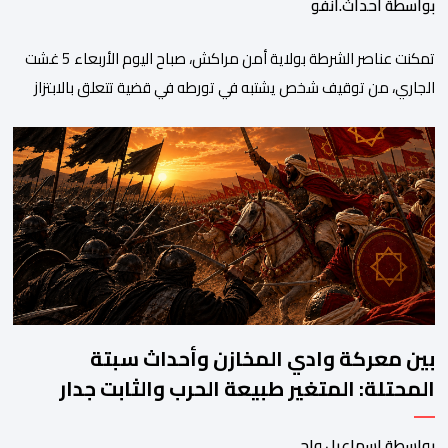
بواسطة أحداث.أنفو
تمكنت عناصر الشرطة بولاية أمن مراكش، صباح اليوم الأربعاء 5 غشت
الجاري، من توقيف شخص يشتبه في تورطه في قضية تتعلق بالابتزاز
وممارسة الإرشاد السياحي بدون رخصة. وكان المشتبه فيه قد عرّض
سائحين أجنبيين للابتزاز بالمدينة العتيقة بمراكش، وطالبهما بمبلغ مالي
غير مستحق بدعوى ممارسة نشاط مرتبط بالإرشاد السياحي بدون
رخصة، وهي الأفعال الإجرامية التي […]
بين معركة وادي المخازن وأحداث سبتة
المحتلة: المتغير طبيعة الحرب والثابت جدار
الصد الوطني
بواسطة إسماعيل واحي