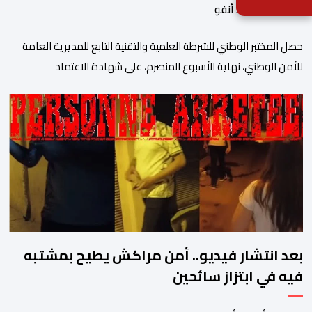
بواسطة أحداث. أنفو
حصل المختبر الوطني للشرطة العلمية والتقنية التابع للمديرية العامة
للأمن الوطني، نهاية الأسبوع المنصرم، على شهادة الاعتماد
والمطابقة والجودة بالمعيار الدولي “ISO/CEI 17025″، وذلك في
مختلف التخصصات والخبرات الشرعية، بما فيها فروع البيولوجيا والكيمياء،
وتدقيق وفحص الوثائق، والحرائق والمتفجرات، وكذا الآثار الرقمية
والمخدرات والمواد السمومية.وكانت المنظمة الأمريكية للاعتماد
والتقييس ″The ANSI National Accreditation Board″، المختصة […]
بعد انتشار فيديو.. أمن مراكش يطيح بمشتبه
فيه في ابتزاز سائحين