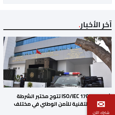
أن لاعبات […]
آخر الأخبار
شهادة ISO/IEC 17025 تتوج مختبر الشرطة
✉
العلمية والتقنية للأمن الوطني في مختلف
الخبرات الجنائية
شترك الآن