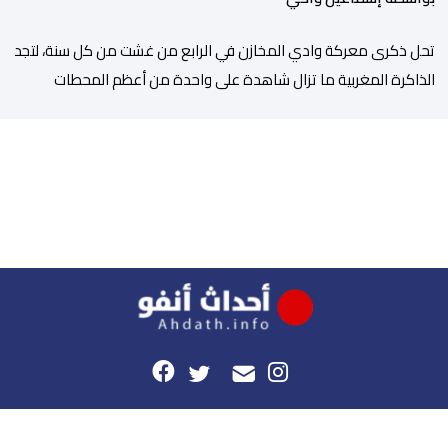
تحل ذكرى معركة وادي المخازن في الرابع من غشت من كل سنة، لتجد
الذاكرة المغربية ما تزال شاهدة على واحدة من أعظم المحطات
التاريخية للمملكة، بما كرسته منذ قرون مضت من دروس استراتيجية لا
تزال حاضرة حتى اليوم، وعلى رأسها أن الطامعين في تدمير المغرب لا
يتحركون إلا عندما يجدون انقساما داخليا يمكن استغلاله. في […]
هذا الموقع
راسلونا