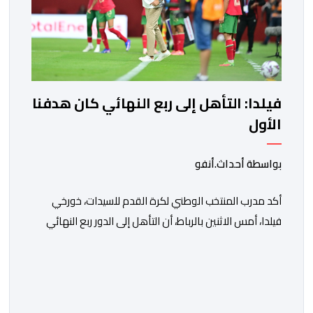
فيلدا: التأهل إلى ربع النهائي كان هدفنا
الأول
بواسطة أحداث.أنفو
أكد مدرب المنتخب الوطني لكرة القدم للسيدات، خورخي
فيلدا، أمس الاثنين بالرباط، أن التأهل إلى الدور ربع النهائي
من كأس أمم إفريقيا للسيدات (المغرب 2026) كان الهدف
الأول للنخبة الوطنية، وقد تحقق بالفعل. وأوضح فيلدا، خلال
الندوة الصحافية التي أعقبت المباراة التي انتهت بالتعادل
دون أهداف أمام السنغال، على أرضية ملعب مولاي الحسن،