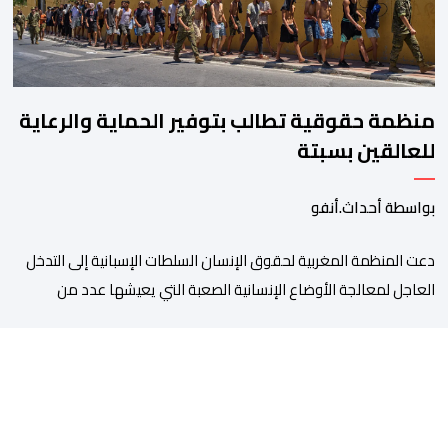
منظمة حقوقية تطالب بتوفير الحماية والرعاية
للعالقين بسبتة
بواسطة أحداث.أنفو
دعت المنظمة المغربية لحقوق الإنسان السلطات الإسبانية إلى التدخل
العاجل لمعالجة الأوضاع الإنسانية الصعبة التي يعيشها عدد من
المواطنين والمواطنات المغاربة العالقين بمدينة سبتة المحتلة، من
بينهم أطفال وقاصرون وقاصرات، في ظل نقص حاد في الغذاء والماء
وغياب المأوى، وما يرافق ذلك من مخاطر على سلامتهم الجسدية
والنفسية. وقالت المنظمة إن عددا من العالقين يعيشون […]