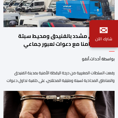
✉
تأهب أمني مشدد بالفنيدق ومحيط سبتة
شترك الآن
ومليلية تزامنا مع دعوات لعبور جماعي
بواسطة أحداث.أنفو
رفعت السلطات المغربية من درجة اليقظة الأمنية بمدينة الفنيدق
والمناطق المحاذية لسبتة ومليلية المحتلتين، على خلفية تداول دعوات
عبر منصات التواصل الاجتماعي تحث على تنفيذ محاولة جماعية جديدة
للوصول إلى المدينتين يوم 15 غشت الجاري. وعرفت المناطق الشمالية
خلال الساعات الأخيرة انتشارا أمنيا مكثفا، خاصة بالمحاور الطرقية
المؤدية إلى الفنيدق، حيث جرى تعزيز الدوريات وإقامة […]