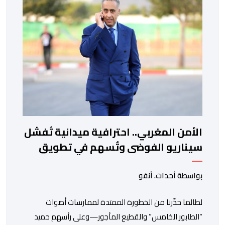
مشاركته في كأس العالم للسيدات 2027 بالبرازيل. وسجلت
مريم نياجو الهدف الوحيد […]
الأمن المغربي.. احترافية ميدانية تُفشل
سيناريو الفوضى وتُسهم في تطويق
أزمة سبتة
بواسطة أحداث. أنفو
لطالما حذّرنا من الخطورة الممتدة لممارسات أصوات
“الطابور الخامس” والقطيع المأجور—وعلى رأسهم حميد