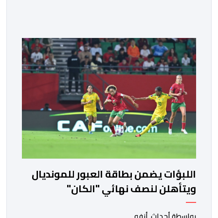
المهدوي، وتوفيق بوعشرين، والمعطي منجب—الذين
ارتضوا لأنفسهم لعب أدوار الانتهازية، وتجاوز أخلاقيات العمل
الصحفي ومقتضيات القانون الجنائي، عبر الاستغلال المقيت
لفقر وهشاشة بعض المواطنين وتوظيف انفعالاتهم
لخدمة أجندات التهييج وضرر استقرار الوطن. وجاء بوح “أبو
وائل الريفي” هذا الأحد ليؤكد حقيقة هذه […]
اللبؤات يضمن بطاقة العبور للمونديال
ويتأهلن لنصف نهائي "الكان"
بواسطة أحداث. أنفو