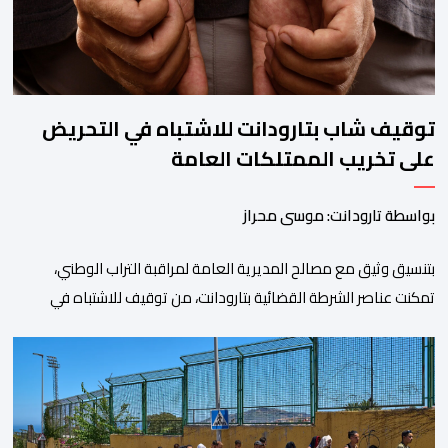
توقيف شاب بتارودانت للاشتباه في التحريض
على تخريب الممتلكات العامة
بواسطة تارودانت: موسى محراز
بتنسيق وثيق مع مصالح المديرية العامة لمراقبة التراب الوطني،
تمكنت عناصر الشرطة القضائية بتارودانت، من توقيف للاشتباه في
تورطه في أفعال مرتبطة بالدعوة إلى ارتكاب أعمال تخريبية واستهداف
ممتلكات الدولة، وذلك على خلفية دعوات للاحتجاج جرى تداولها عبر
مواقع التواصل الاجتماعي تحت اسم ما بات يعرف بـ” Genz212
“.وبحسب المعطيات المتوفرة، جاء توقيف المعني بالأمر […]