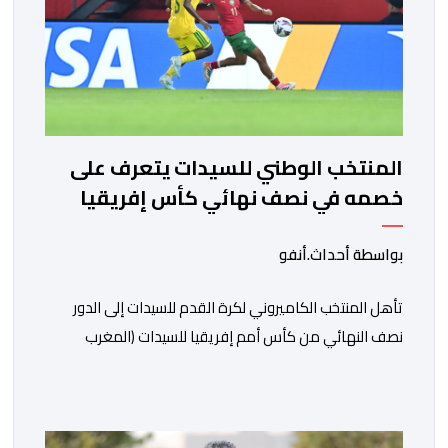
المنتخب الوطني للسيدات يتعرف على
خصمه في نصف نهائي كأس إفريقيا
بواسطة أحداث.أنفو
تأهل المنتخب الكاميروني لكرة القدم للسيدات إلى الدور
نصف النهائي من كأس أمم إفريقيا للسيدات (المغرب
2026)، عقب فوزه على نظيره النيجيري بهدف دون رد، في
المباراة التي جمعتهما، اليوم الأحد، على أرضية ملعب العربي
الزاولي بالدار البيضاء، برسم ربع النهائي، ليضمن بذلك