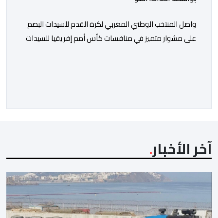
واصل المنتخب الوطني المغربي لكرة القدم للسيدات البصم
على مشوار متميز في منافسات كأس أمم إفريقيا للسيدات
(المغرب 2026) من خلال عبوره إلى المربع الذهبي ، عقب
فوزه على نظيره الجنوب إفريقي بهدفين لواحد، في المباراة
التي جمعتهما، مساء اليوم السبت على أرضية ملعب مولاي
الحسن بالرباط، برسم الدور ربع النهائي، ليضمن بذلك رسميا
مشاركته […]
آخر الأخبار