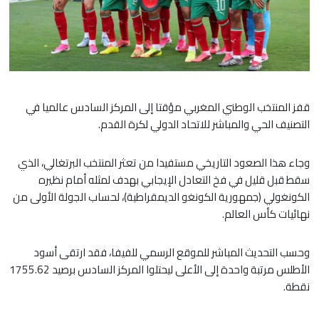
قفز المنتخب الوطني المغربي مؤقتا إلى المركز السادس عالميا في
التصنيف الحي والمباشر للاتحاد الدولي لكرة القدم.
​وجاء هذا الصعود التاريخي مستفيدا من تعثر المنتخب البرتغالي، الذي
سقط قبل قليل في فخ التعادل الإيجابي بهدف لمثله أمام نظيره
الكونغولي (جمهورية الكونغو الديمقراطية)، لحساب الجولة الأولى من
نهائيات كأس العالم.
​وحسب التحديث المباشر للموقع الرسمي للفيفا، فقد ارتقى أسود
الأطلس مرتبة واحدة إلى الأعلى ليحتلوا المركز السادس برصيد 1755.62
نقطة.