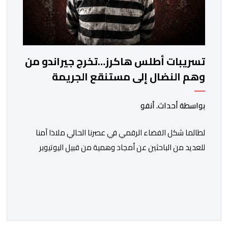
تسريبات أطلس هاكرز…تخرج جيراندو من
وهم النضال إلى مستنقع الجريمة
المنظمة
بواسطة أحداث. أنفو
لطالما شكل الفضاء الرقمي في عصرنا الحالي ملاذا آمنا
للعديد من الباحثين عن أمجاد وهمية من قبيل اليوتيوبر
النصاب هشام جيراندو، حيث وفرت له منصات التواصل
الاجتماعي منصة مثالية لارتداء قفازات النظافة وادعاء
محاربة الفساد والدفاع عن حقوق المظلومين. وفي هذا
السياق، برز هذا النصاب في البداية كصانع محتوى افتراضي
يقتات على استعطاف الجماهير ودغدغة […]