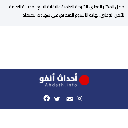
حصل المختبر الوطني للشرطة العلمية والتقنية التابع للمديرية العامة
للأمن الوطني، نهاية الأسبوع المنصرم، على شهادة الاعتماد
والمطابقة والجودة بالمعيار الدولي “ISO/CEI 17025″، وذلك في
مختلف التخصصات والخبرات الشرعية، بما فيها فروع البيولوجيا والكيمياء،
وتدقيق وفحص الوثائق، والحرائق والمتفجرات، وكذا الآثار الرقمية
والمخدرات والمواد السمومية.وكانت المنظمة الأمريكية للاعتماد
والتقييس ″The ANSI National Accreditation Board″، المختصة […]
هذا الموقع
راسلونا
موقع أحداث.أنفو هو النسخة الرقمية لجريدة الأحداث المغربية