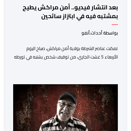
بعد انتشار فيديو.. أمن مراكش يطيح
بمشتبه فيه في ابتزاز سائحين
بواسطة أحداث.أنفو
تمكنت عناصر الشرطة بولاية أمن مراكش، صباح اليوم
الأربعاء 5 غشت الجاري، من توقيف شخص يشتبه في تورطه
في قضية تتعلق بالابتزاز وممارسة الإرشاد السياحي بدون
رخصة. وكان المشتبه فيه قد عرّض سائحين أجنبيين للابتزاز
بالمدينة العتيقة بمراكش، وطالبهما بمبلغ مالي غير مستحق
بدعوى ممارسة نشاط مرتبط بالإرشاد السياحي بدون رخصة،
وهي الأفعال الإجرامية التي […]