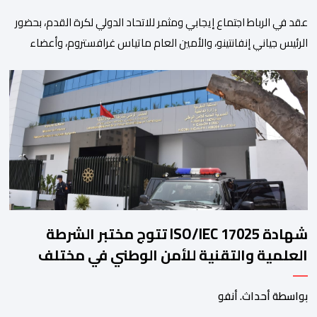
عقد في الرباط اجتماع إيجابي ومثمر للاتحاد الدولي لكرة القدم، بحضور
الرئيس جياني إنفانتينو، والأمين العام ماتياس غرافستروم، وأعضاء
مجلس إدارة الفيفا، لمناقشة التطورات الأخيرة وضمان تطوير آليات
العمل الداخلي. ​وشهد اللقاء تجديد الثقة المتبادلة بين القيادة التنفيذية
للاتحاد، حيث أكد المجتمعون دعمهم الكامل للرئيس إنفانتينو باعتباره
المسؤول الوحيد المباشر والمنتخب من قِبل 211 اتحادا […]
شهادة ISO/IEC 17025 تتوج مختبر الشرطة
العلمية والتقنية للأمن الوطني في مختلف
الخبرات الجنائية
بواسطة أحداث. أنفو