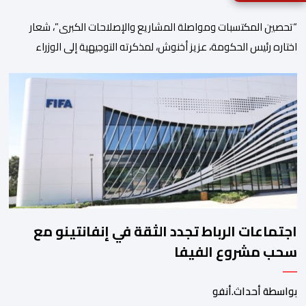
“تحصين المكتسبات ومواصلة المشاريع والإصلاحات الكبرى”، شعار
اختاره رئيس الحكومة، عزيز أخنوش، لمذكرته التوجيهية إلى الوزراء
وكتاب الدولة بخصوص إعداد مشروع قانون مالية 2027 أي آخر
مشروع من نوعه في ظل ولايته الحكومية. هذه الرسالة التأطيرية
ارتكزت على 4 أولويات، كما حملت ألحت على ضرورة عقلنة نفقات
التسيير، بل وتقييد التوظيف إلا في حالة الضرورة. […]
اجتماعات الرباط تجدد الثقة في إنفانتينو مع
سحب مشروع الفيفا
بواسطة أحداث.أنفو