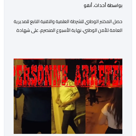
بواسطة أحداث. أنفو
حصل المختبر الوطني للشرطة العلمية والتقنية التابع للمديرية
العامة للأمن الوطني، نهاية الأسبوع المنصرم، على شهادة
الاعتماد والمطابقة والجودة بالمعيار الدولي “ISO/CEI
17025″، وذلك في مختلف التخصصات والخبرات الشرعية، بما
فيها فروع البيولوجيا والكيمياء، وتدقيق وفحص الوثائق،
والحرائق والمتفجرات، وكذا الآثار الرقمية والمخدرات والمواد
السمومية.وكانت المنظمة الأمريكية للاعتماد والتقييس
″The ANSI National Accreditation Board″، المختصة […]