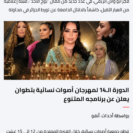
فجَّر أبو وائل الريفي، في عدد جديد من مقال “بوح الأحد”، قنبلة إعلامية
من العيار الثقيل، كاشفاً بالدلائل الدامغة عن تورط الجزائر في محاولة
جديدة لضرب الاستقرار الداخلي بالمغرب والتشويش على علاقاته
الاستراتيجية مع إسبانيا، كاشفا خيوط حملة تحريضية ممنهجة شنتها
الحسابات والمنصات التابعة للمخابرات العسكرية الجزائرية لاستدراج
الشباب والقاصرين عبر مواقع التواصل الاجتماعي، وذلك […]
الدورة الـ14 لمهرجان أصوات نسائية بتطوان
يعلن عن برنامجه المتنوع
بواسطة أحداث. أنفو
تنظم جمعية أصوات نسائية، خلال الفترة الممتدة من 12 إلى 15 غشت