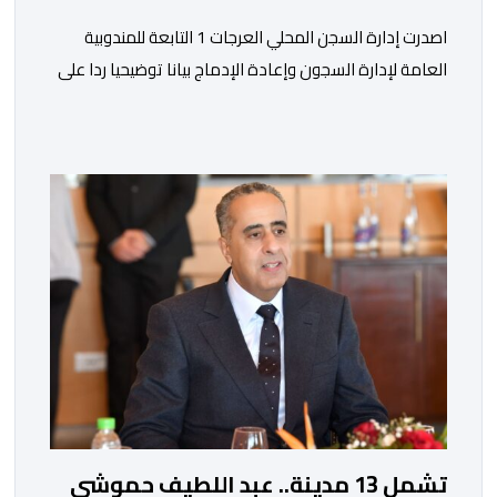
اصدرت إدارة السجن المحلي العرجات 1 التابعة للمندوبية
العامة لإدارة السجون وإعادة الإدماج بيانا توضيحيا ردا على
ما تم تداوله ببعض الجرائد والمواقع الالكترونية بخصوص
الوضعية الصحية للسجين محمد زيان، المعتقل بالمؤسسة
ذاتها، وذلك لتنوير الرأي العام بالحقائق والمعطيات
الدقيقة.واوضحت إدارة المؤسسة السجنية أن المعني بالأمر
يستفيد منذ إيداعه من تتبع طبي منتظم ومستمر وفقا […]
تشمل 13 مدينة.. عبد اللطيف حموشي