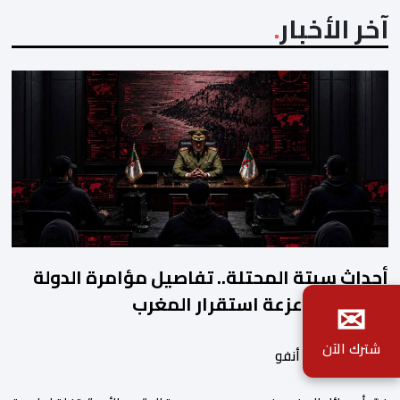
آخر الأخبار
أحداث سبتة المحتلة.. تفاصيل مؤامرة الدولة
✉
الجزائرية لزعزعة استقرار المغرب
شترك الآن
بواسطة أحداث. أنفو