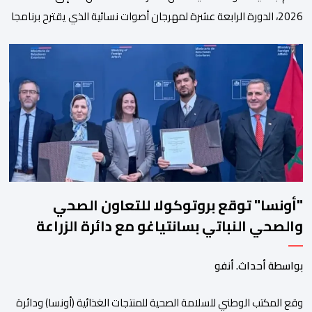
2026، الدورة الرابعة عشرة لمهرجان أصوات نسائية الذي يقترح برنامجا
متنوعا يجمع بين الإبداع الفني والسهرات المجانية والمبادرات
الاجتماعية والتضامنية والإنسانية. ووفق بلاغ للمنظمين، تقترح هذه
الدورة، التي تنظم تحت الرعاية السامية لصاحب الجلالة الملك محمد
السادس، تحت شعار “سيدات البحر الأبيض المتوسط، […]
"أونسا" توقع بروتوكولا للتعاون الصحي
والصحي النباتي بسانتياغو مع دائرة الزراعة
وتربية المواشي
بواسطة أحداث. أنفو
وقع المكتب الوطني للسلامة الصحية للمنتجات الغذائية (أونسا) ودائرة