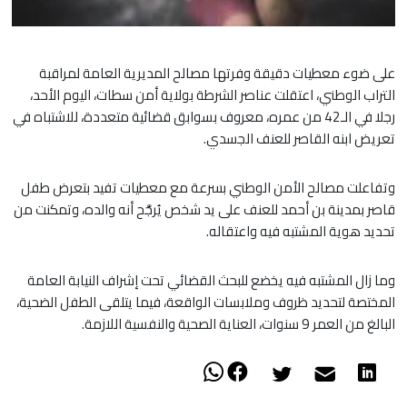
على ضوء معطيات دقيقة وفرتها مصالح المديرية العامة لمراقبة
التراب الوطني، اعتقلت عناصر الشرطة بولاية أمن سطات، اليوم الأحد،
رجلا في الـ42 من عمره، معروف بسوابق قضائية متعددة، للاشتباه في
تعريض ابنه القاصر للعنف الجسدي.
وتفاعلت مصالح الأمن الوطني بسرعة مع معطيات تفيد بتعرض طفل
قاصر بمدينة بن أحمد للعنف على يد شخص يُرجَّح أنه والده، وتمكنت من
تحديد هوية المشتبه فيه واعتقاله.
وما زال المشتبه فيه يخضع للبحث القضائي تحت إشراف النيابة العامة
المختصة لتحديد ظروف وملابسات الواقعة، فيما يتلقى الطفل الضحية،
البالغ من العمر 9 سنوات، العناية الصحية والنفسية اللازمة.