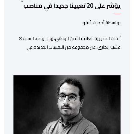
يؤشر على 20 تعيينا جديدا في مناصب
المسؤولية بمصالح الأمن الوطني
بواسطة أحداث. أنفو
أعلنت المديرية العامة للأمن الوطني، زوال يومه السبت 8
غشت الجاري، عن مجموعة من التعيينات الجديدة في
مناصب المسؤولية بمصالح لا ممركزة للأمن الوطني بمدن
الناظور ومراكش وأكادير وتيكيوين والعروي وأسفي ووجدة
والعيون والدار البيضاء وبني ملال وابن جرير وطنجة وأصيلة،
وذلك في إطار دينامية داخلية تهدف لضخ دماء جديدة
والاستعانة بكفاءات أمنية شابة ومتمرسة، […]