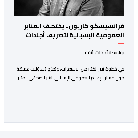
فرانسيسكو كاريون.. يَختطِف المنابر
العمومية الإسبانية لتصريف أجندات
معادية للمغرب
بواسطة أحداث. أنفو
في خطوة تثير الكثير من الاستغراب، وتَطرَح تساؤلات عميقة
حول مسار الإعلام العمومي الإسباني، نشر الصحفي المثير
للجدل فرانسيسكو كاريون مقالاً مطولاً ومتحيزاً على بوابة
مؤسسة الإذاعة والتلفزيون الإسبانية العمومية (RTVE).
المقال الذي حَمَل عنواناً مليئاً بالإيحاءات السلبية: “المغرب،
بين غياب محمد السادس، شائعات الانتقال والاضطرابات
الاجتماعية”، يُمثِّل خروجاً غير مألوف عن الخط التحريري
المعتاد […]