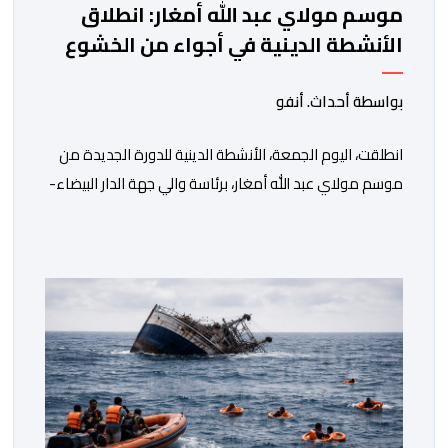
موسم مولاي عبد الله أمغار: انطلاق
الأنشطة الدينية في أجواء من الخشوع
الروحي
بواسطة أحداث. أنفو
انطلقت، اليوم الجمعة، الأنشطة الدينية للدورة الجديدة من
موسم مولاي عبد الله أمغار، برئاسة والي جهة الدار البيضاء-
سطات، وعامل إقليم الجديدة، ورئيس جماعة مولاي عبد الله،
ورئيس المجلس الإقليمي للجديدة، ورئيس المجلس العلمي
المحلي للجديدة، وذلك بحضور شخصيات مدنية وعسكرية
ودينية. وجرت مراسيم افتتاح فعاليات الموسم بالخيمة
الرسمية، حيث أُلقيت كلمات كل من رئيس المجلس […]