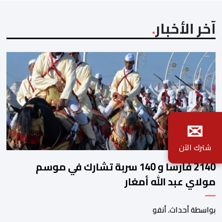
آخر الأخبار
✉
شترك الآن
2140 فارسا و 140 سربة تشارك في موسم
مولاي عبد الله أمغار
بواسطة أحداث. أنفو