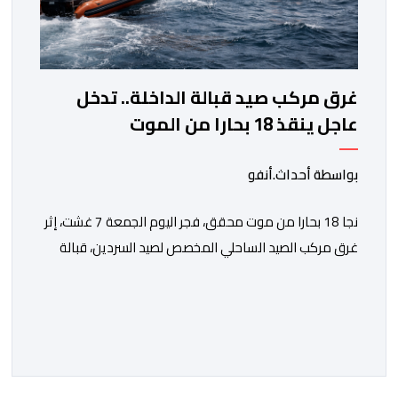
غرق مركب صيد قبالة الداخلة.. تدخل
عاجل ينقذ 18 بحارا من الموت
بواسطة أحداث.أنفو
نجا 18 بحارا من موت محقق، فجر اليوم الجمعة 7 غشت، إثر
غرق مركب الصيد الساحلي المخصص لصيد السردين، قبالة
سواحل مدينة الداخلة. ووفق المعطيات المتوفرة، فإن
الحادث وقع بعدما تسربت كميات كبيرة من المياه إلى داخل
المركب أثناء مزاولته نشاط الصيد البحري، قبل أن تتفاقم
الوضعية وينتهي الأمر بغرقه، ما استنفر عدداً من مراكب […]