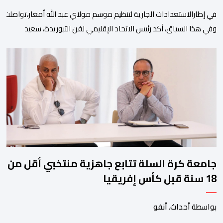
في إطارالاستعدادات الجارية لتنظيم موسم مولاي عبد الله أمغار،تواصلت 
وفي هذا السياق، أكد رئيس الاتحاد الإقليمي لفن التبوريدة، سعيد
ولم تخل هذه الدورة من مؤشرات إيجابية على مستوى تنوعالمشاركة، حيث 
وتبرز هذه الأرقام الحجم الكبير الذي باتت تعرفه تظاهرةالتبوريدة خلال 
ومن المرتقب أن تعرف فعاليات الموسم إقبالا جماهيريا
واسعا،في ظل الشغف الكبير الذي يحظى به فن التبوريدة، باعتبارهأحد أبرز م
جامعة كرة السلة تتابع جاهزية منتخبي أقل من
18 سنة قبل كأس إفريقيا
بواسطة أحداث. أنفو