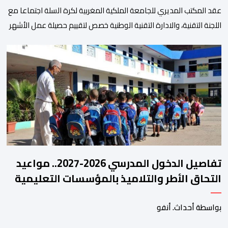
عقد المكتب المديري للجامعة الملكية المغربية لكرة السلة اجتماعا مع
اللجنة التقنية، والادارة التقنية الوطنية خصص لتقييم حصيلة عمل الأشهر
الثلاثة الماضية، والوقوف على مختلف المحطات التي شهدتها
المنتخبات الوطنية خلال الفترة الأخيرة. وشهد الاجتماع تقديم عرض
مفصل حول مشاركة المنتخبين الوطنيين لأقل من 18 سنة، إناثا وذكورا،
من طرف اللجنة التقنية التي واكبت كل […]
تفاصيل الدخول المدرسي 2026-2027.. مواعيد
التحاق الأطر والتلاميذ بالمؤسسات التعليمية
بواسطة أحداث. أنفو