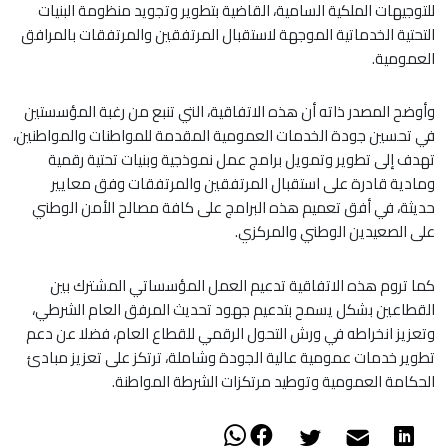
للتوجيهات الملكية السامية، القاضية بتطوير وتجويد منظومة البنيات
التحتية الخدماتية الموجهة لاستقبال المرتفقين والمرتفقات بالمرافق
العمومية.
وأوضح المصدر ذاته أن هذه الاتفاقية، التي تنبع من رغبة المؤسستين
في تحسين جودة الخدمات العمومية المقدمة للمواطنات والمواطنين،
تهدف إلى تطوير وتمويل برامج عمل نموذجية وبنيات تحتية رقمية
ومادية قادرة على استقبال المرتفقين والمرتفقات وفق معايير
حديثة، في أفق تعميم هذه البرامج على كافة مصالح الأمن الوطني
على الصعيدين الوطني والمركزي.
كما تروم هذه الاتفاقية تدعيم العمل المؤسساتي المشترك بين
القطاعين بشكل يسمح بتدعيم جهود تحديث المرفق العام الشرطي،
وتعزيز انخراطه في ورش التحول الرقمي للقطاع العام، فضلا عن دعم
تطوير خدمات عمومية عالية الجودة وشاملة، ترتكز على تعزيز مبادئ
الحكامة العمومية وتوطيد مرتكزات الشرطة المواطنة.