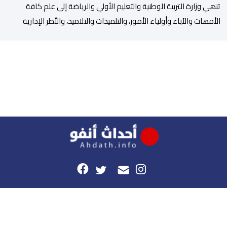
تنھي وزارة التربیة الوطنیة والتعلیم الأولي والریاضة إلى علم كافة
الأمھات والآباء وأولیاء الأمور، والتلمیذات والتلامیذ، والأطر الإداریة
والتربویة وإلى الرأي العام الوطني، أن الدخول المدرسي لسنة 2026-
2027 سیتم في موعده الرسمي المحدد سلفا طبقا لمقتضیات المقرر
الوزاري رقم 047.26 الصادر بتاریخ 3 یولیوز 2026 بشأن تنظیم السنة
الدراسیة. وأوضحت الوزارة، في بلاغ، أن أطر […]
هذا الموقع
راسلونا
موقع أحداث.أنفو هو النسخة الرقمية لجريدة الأحداث المغربية