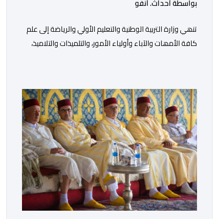
بواسطة أحداث. أنفو
تنھي وزارة التربیة الوطنیة والتعلیم الأولي والریاضة إلى علم
كافة الأمھات والآباء وأولیاء الأمور، والتلمیذات والتلامیذ،
والأطر الإداریة والتربویة وإلى الرأي العام الوطني، أن الدخول
المدرسي لسنة 2026-2027 سیتم في موعده الرسمي
المحدد سلفا طبقا لمقتضیات المقرر الوزاري رقم 047.26
الصادر بتاریخ 3 یولیوز 2026 بشأن تنظیم السنة الدراسیة.
وأوضحت الوزارة، في بلاغ، أن أطر […]