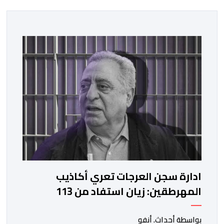
ادارة سجن العرجات تعري أكاذيب
المهرطقين: زيان استفاد من 113
استشارة و50 فحصا طبيا
بواسطة أحداث. أنفو