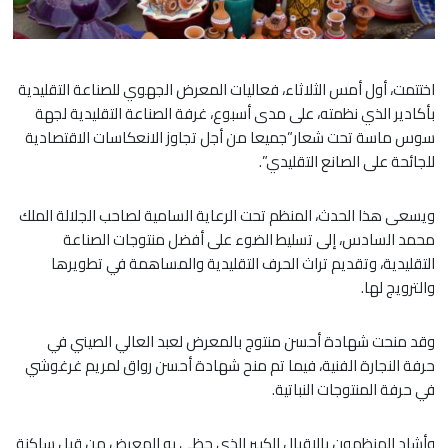
اختتمت، أول أمس الثلاثاء، فعاليات المعرض الجهوي للصناعة التقليدية
بأكادير الذي نظمته، على مدى أسبوع، غرفة الصناعة التقليدية لجهة
سوس ماسة تحت شعار”جميعا من أجل تجاوز الانعكاسات الاقتصادية
للجائحة على الصانع التقليدي”.
ويسعى هذا الحدث، المنظم تحت الرعاية السامية لصاحب الجلالة الملك
محمد السادس، إلى تسليط الضوء على أفضل منتوجات الصناعة
التقليدية، وتقديم تراث الحرف التقليدية والمساهمة في تطويرها
والترويج لها.
وقد منحت شهادة أحسن منتوج بالمعرض لعبد العالي الصيني في
حرفة النجارة الفنية، فيما تم منح شهادة أحسن رواق لمريم غرغوشي
في حرفة المنتوجات النباتية.
وأشاد المنظمون بالإقبال الكبير الذي حظي به المعرض من قبل ساكنة