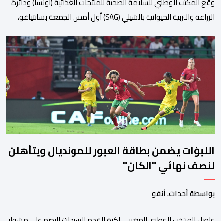
وقع المكتب الوطني للسلامة الصحية للمنتجات الغذائية (أونسا) ودائرة
الزراعة والتربية الحيوانية بالشيلي (SAG) أول أمس الجمعة بسانتياغو،
بروتوكولا للتعاون في مجال الحجر الصحي وحماية الصحة النباتية،
والصحة الحيوانية. وسيمكن هذا البروتوكول الذي تم توقيعه بحضور
مسؤولين عن السلطات الشيلية، وممثلين عن القطاع الخاص ومن
أوساط التصدير، من مواءمة الإجراءات الصحية، والصحية النباتية المطبقة
على […]
اللبؤات يضمن بطاقة العبور للمونديال ويتأهلن
لنصف نهائي "الكان"
بواسطة أحداث. أنفو
واصل المنتخب الوطني المغربي لكرة القدم للسيدات البصم على مشوار