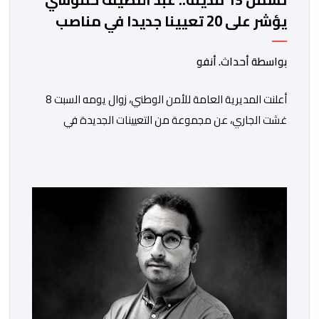
يؤشر على 20 تعيينا جديدا في مناصب
المسؤولية بمصالح الأمن الوطني
بواسطة أحداث. أنفو
أعلنت المديرية العامة للأمن الوطني، زوال يومه السبت 8
غشت الجاري، عن مجموعة من التعيينات الجديدة في
مناصب المسؤولية بمصالح لا ممركزة للأمن الوطني بمدن
الناظور ومراكش وأكادير وتيكيوين والعروي وأسفي ووجدة
والعيون والدار البيضاء وبني ملال وابن جرير وطنجة وأصيلة،
وذلك في إطار دينامية داخلية تهدف لضخ دماء جديدة
والاستعانة بكفاءات أمنية شابة ومتمرسة، […]