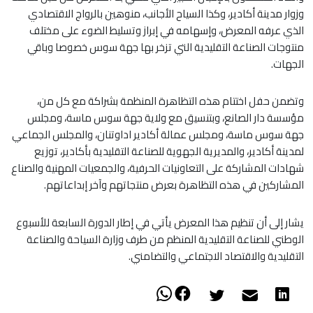
وزوار مدينة أكادير، وكذا السياح الأجانب، منوهين بالرواج الاقتصادي
الذي عرفه المعرض، وإسهامه في إبراز وتسليط الضوء على مختلف
منتوجات الصناعة التقليدية التي تزخر بها جهة سوس خصوصا وباقي
الجهات.
وتضمن حفل اختتام هذه التظاهرة المنظمة بشراكة مع كل من،
مؤسسة دار الصانع، وبتنسيق مع ولاية جهة سوس ماسة، ومجلس
جهة سوس ماسة، ومجلس عمالة أكادير اداوتنان، والمجلس الجماعي
لمدينة أكادير، والمديرية الجهوية للصناعة التقليدية بأكادير، توزيع
شهادات المشاركة على التعاونيات الحرفية، والجمعيات المهنية والصناع
المشاركين في هذه التظاهرة بعرض منتجاتهم وآخر إبداعاتهم.
يشار إلى أن تنظيم هذا المعرض يأتي في إطار الدورة السابعة للأسبوع
الوطني للصناعة التقليدية المنظم من طرف وزارة السياحة والصناعة
التقليدية والاقتصاد الاجتماعي والتضامني.