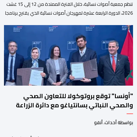
تنظم جمعية أصوات نسائية، خلال الفترة الممتدة من 12 إلى 15 غشت
2026، الدورة الرابعة عشرة لمهرجان أصوات نسائية الذي يقترح برنامجا
متنوعا يجمع بين الإبداع الفني والسهرات المجانية والمبادرات
الاجتماعية والتضامنية والإنسانية. ووفق بلاغ للمنظمين، تقترح هذه
الدورة، التي تنظم تحت الرعاية السامية لصاحب الجلالة الملك محمد
السادس، تحت شعار “سيدات البحر الأبيض المتوسط، […]
"أونسا" توقع بروتوكولا للتعاون الصحي
والصحي النباتي بسانتياغو مع دائرة الزراعة
وتربية المواشي
بواسطة أحداث. أنفو