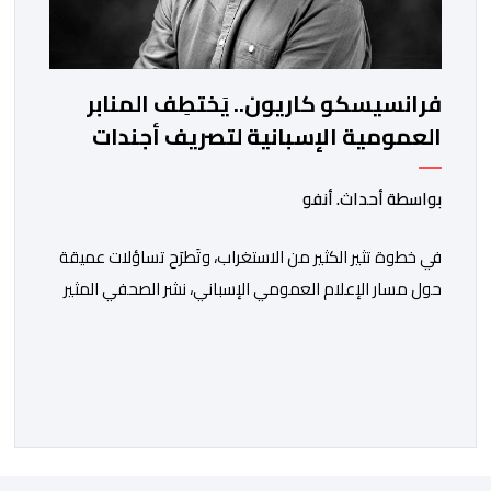
فرانسيسكو كاريون.. يَختطِف المنابر
العمومية الإسبانية لتصريف أجندات
معادية للمغرب
بواسطة أحداث. أنفو
في خطوة تثير الكثير من الاستغراب، وتَطرَح تساؤلات عميقة
حول مسار الإعلام العمومي الإسباني، نشر الصحفي المثير
للجدل فرانسيسكو كاريون مقالاً مطولاً ومتحيزاً على بوابة
مؤسسة الإذاعة والتلفزيون الإسبانية العمومية (RTVE).
المقال الذي حَمَل عنواناً مليئاً بالإيحاءات السلبية: “المغرب،
بين غياب محمد السادس، شائعات الانتقال والاضطرابات
الاجتماعية”، يُمثِّل خروجاً غير مألوف عن الخط التحريري
المعتاد […]