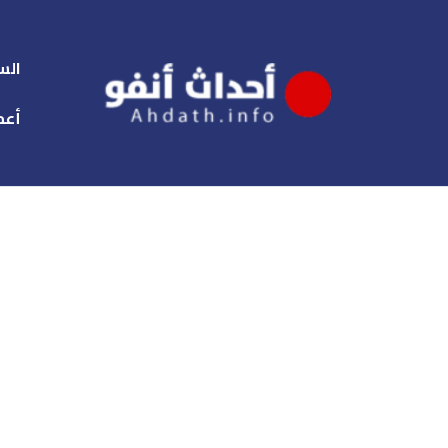
الس
أعم