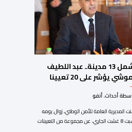
تشمل 13 مدينة.. عبد اللطيف
حموشي يؤشر على 20 تعيينا
يدا في مناصب المسؤولية
سطة أحداث. أنفو
صالح الأمن الوطني
نت المديرية العامة للأمن الوطني، زوال يومه
السبت 8 غشت الجاري، عن مجموعة من التعيينات
ديدة في مناصب المسؤولية بمصالح لا ممركزة