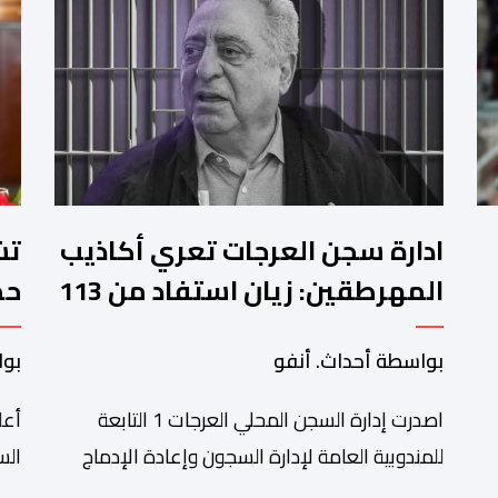
ادارة سجن العرجات تعري أكاذيب
المهرطقين: زيان استفاد من 113
استشارة و50 فحصا طبيا
جد
بواسطة أحداث. أنفو
بوا
بم
اصدرت إدارة السجن المحلي العرجات 1 التابعة
أعل
للمندوبية العامة لإدارة السجون وإعادة الإدماج
بيانا توضيحيا ردا على ما تم تداوله ببعض الجرائد
الج