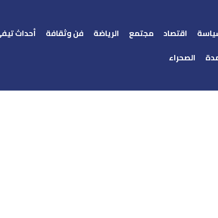
ياسة
اقتصاد
مجتمع
الرياضة
فن وثقافة
أحداث تيف
دة
الصحراء