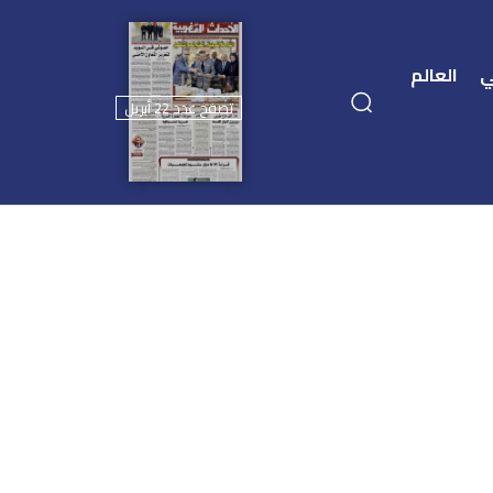
ي
العالم
تصفح عدد 22 أبريل