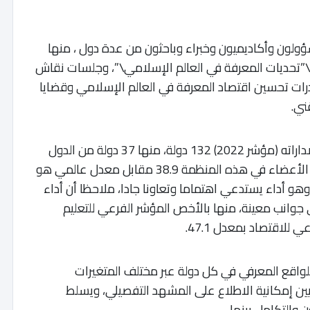
ؤولون وأكاديميون وخبراء وباحثون من عدة دول ، منها
 \”تحديات المعرفة في العالم الإسلامي\”، وجلسات نقاش
درات تحسين اقتصاد المعرفة في العالم الإسلامي وقضايا
ني.
يذكر أن مؤشر المعرفة العالمي ضم في أحدث إصداراته (مؤشر 2022) 132 دولة، منها 37 دولة من الدول
الأعضاء في الإيسيسكو، وبلغ معدل أداء الدول الأعضاء في هذه المنظمة 38.9 مقابل معدل عالمي هو
ل من المعدل العالمي بنحو 6 نقاط، وهو أداء يستدعي اهتماما وتعاونا جادا، ملاحظا أن أداء
وانب معينة، منها بالأخص المؤشر الفرعي للتعليم
لواقع المعرفي في كل دولة عبر مختلف المتغيرات
نيين إمكانية الاطلاع على المشهد التفصيلي، ويسلط
 والتكامل بينها.