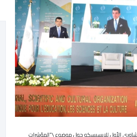
تشاوري الأول للإيسيسكو حول موضوع \”المؤشرات