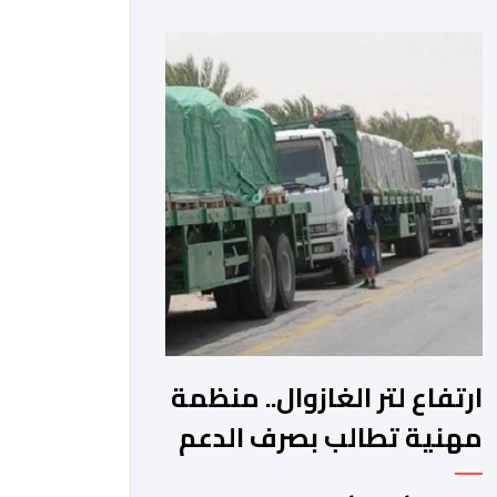
مشروع قانون مالية 2027 أي آخر
مشروع من نوعه في ظل ولايته
الحكومية. هذه الرسالة التأطيرية ارتكزت
على 4 أولويات، كما حملت ألحت على
ضرورة عقلنة نفقات التسيير، بل وتقييد
التوظيف إلا في حالة الضرورة. […]
ارتفاع لتر الغازوال.. منظمة
مهنية تطالب بصرف الدعم
وتحذر من إفلاس شركات