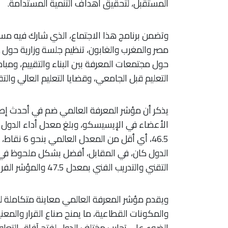
المستقبل، لتحقيق أهداف التنمية المستدامة.
وتضمن برنامج هذا الاجتماع، الذي شارك فيه مس
مصر والمغرب والغابون، تنظيم جلسة وزارية حول
حول مجتمعات المعرفة بين البناء والتقييم، ومبا
التعليم قبل الجامعي، وقضايا التعليم العالي والتق
46.5، أي أق
الدول كان، في المقابل، أفضل بشكل ملحوظ في ج
التقني والتدريب الفني بمعدل 47.5 والمؤشر الفرعي للاقتصاد بمعدل 47.1.
ويقدم مؤشر المعرفة العالمي معاينة متكاملة ل
والمكونات القطاعية، ما يمنح صناع القرار والمع
الضوء على تجارب مختلف الدول لفتح آفاق التعاون