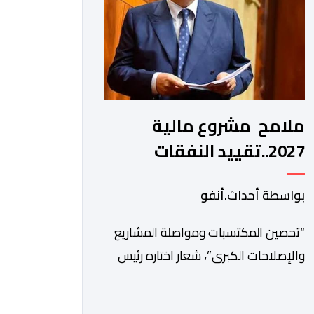
المغربي بمزيد من السلام والازدهار.
وأشاد الرئيس […]
ملامح مشروع مالية
2027..تقييد النفقات
والتوظيف مقابل مواصلة
بواسطة أحداث.أنفو
بناء الدولة الاجتماعية
والاستثمار
“تحصين المكتسبات ومواصلة المشاريع
والإصلاحات الكبرى”، شعار اختاره رئيس
الحكومة، عزيز أخنوش، لمذكرته التوجيهية
إلى الوزراء وكتاب الدولة بخصوص إعداد