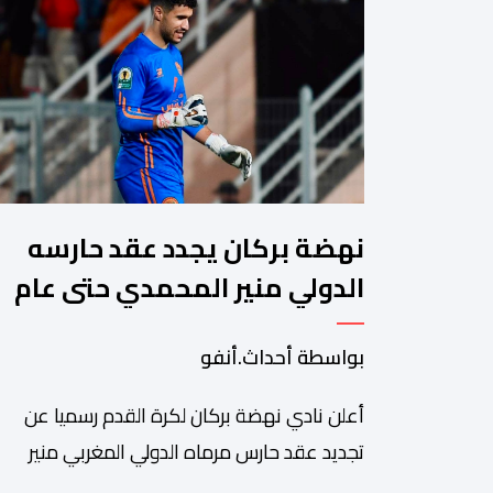
نهضة بركان يجدد عقد حارسه
الدولي منير المحمدي حتى عام
2028
بواسطة أحداث.أنفو
​أعلن نادي نهضة بركان لكرة القدم رسميا عن
تجديد عقد حارس مرماه الدولي المغربي منير
المحمدي، ليستمر مع الفريق البرتقالي بعقد يمتد