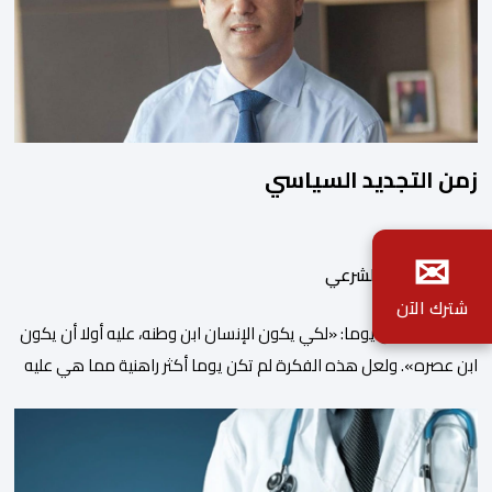
زمن التجديد السياسي
✉
بواسطة أحمد الشرعي
شترك الآن
كتب شاتوبريان يوما: «لكي يكون الإنسان ابن وطنه، عليه أولا أن يكون
ابن عصره». ولعل هذه الفكرة لم تكن يوما أكثر راهنية مما هي عليه
اليوم.يدخل المغرب مرحلة جديدة من مساره التنموي، مسلحا برؤية
واضحة وطموحات كبيرة. فمنذ أكثر من عقدين، وبقيادة صاحب الجلالة
الملك محمد السادس، شهدت المملكة تحولات عميقة على مختلف