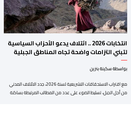
انتخابات 2026 .. ائتلاف يدعو الأحزاب السياسية
لتبني التزامات واضحة تجاه المناطق الجبلية
بواسطة سكينة بنزين
مع اقتراب الاستحقاقات التشريعية لسنة 2026، جدد الائتلاف المدني
من أجل الجبل، تسليط الضوء على عدد من المطالب المرتبطة بساكنة
المناطق الجبلية. وفي هذا السياق، أطلق الائتلاف مذكرة مطلبية، دعا
فيها الأحزاب السياسية، إلى ادراج 10 التزامات ضمن برامجها الانتخابية
المنتظرة، في إطار تعاقد سياسي مع المناطق الجبلية والانتقال من
الوعود الانتخابية إلى التزامات عملية […]