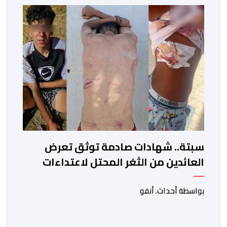
سبتة.. شهادات صادمة توثق تعرض
العائدين من الثغر المحتل لاعتداءات
جسيمة من قبل الحرس المدني
الاسباني
بواسطة أحداث. أنفو