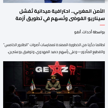
الأمن المغربي.. احترافية ميدانية تُفشل
سيناريو الفوضى وتُسهم في تطويق أزمة
سبتة
بواسطة أحداث. أنفو
لطالما حذّرنا من الخطورة الممتدة لممارسات أصوات “الطابور الخامس”
والقطيع المأجور—وعلى رأسهم حميد المهدوي، وتوفيق بوعشرين،
والمعطي منجب—الذين ارتضوا لأنفسهم لعب أدوار الانتهازية، وتجاوز
أخلاقيات العمل الصحفي ومقتضيات القانون الجنائي، عبر الاستغلال
المقيت لفقر وهشاشة بعض المواطنين وتوظيف انفعالاتهم لخدمة
أجندات التهييج وضرر استقرار الوطن. وجاء بوح “أبو وائل الريفي” هذا
الأحد ليؤكد حقيقة هذه […]