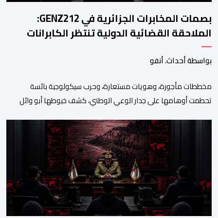
بصمات المخابرات الجزائرية في GENZ212:
الملاحقة القضائية الدولية تنتظر الكابرانات
بواسطة أحداث. أنفو
مخططات مأجورة، وهويات مستعارة، وحرب سيكولوجية بائسة
تحطمت أوهامها على جدار الوعي الوطني، كشف خيوطها أبو وائل
الريفي في بوح جديد له هذا الأحد، استعرض من خلاله تفاصيل اجهاض
الأجهزة الأمنية المغربية لأحدث محاولات المخابرات العسكرية الجزائرية
استهداف امن المملكة واستقرارها. أكد أبو وائل الريفي أنه: “بعد
إجهاض مخططات الجارة التي تحركت سريعا عبر عملائها […]