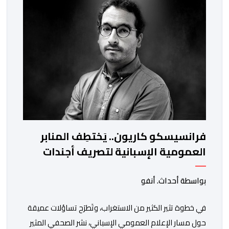
وذلك في إطار دينامية داخلية تهدف لضخ دماء جديدة
والاستعانة بكفاءات أمنية شابة ومتمرسة، […]
فرانسيسكو كاريون.. يَختطِف المنابر
العمومية الإسبانية لتصريف أجندات
معادية للمغرب
بواسطة أحداث. أنفو
في خطوة تثير الكثير من الاستغراب، وتَطرَح تساؤلات عميقة
حول مسار الإعلام العمومي الإسباني، نشر الصحفي المثير