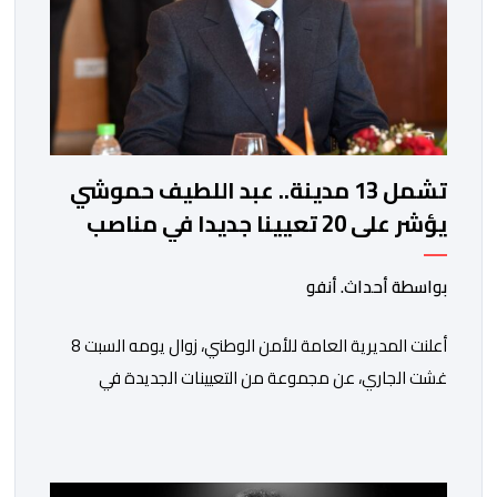
تشمل 13 مدينة.. عبد اللطيف حموشي
يؤشر على 20 تعيينا جديدا في مناصب
المسؤولية بمصالح الأمن الوطني
بواسطة أحداث. أنفو
أعلنت المديرية العامة للأمن الوطني، زوال يومه السبت 8
غشت الجاري، عن مجموعة من التعيينات الجديدة في
مناصب المسؤولية بمصالح لا ممركزة للأمن الوطني بمدن
الناظور ومراكش وأكادير وتيكيوين والعروي وأسفي ووجدة
والعيون والدار البيضاء وبني ملال وابن جرير وطنجة وأصيلة،