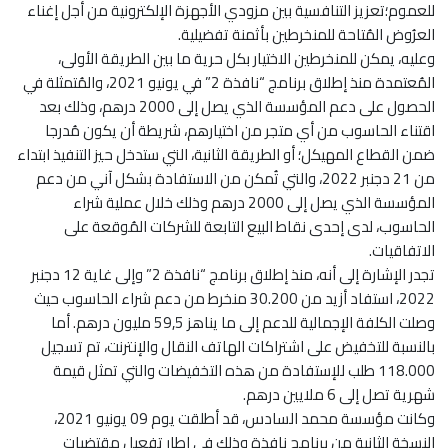
للعموم؛تعزيز التنافسية بين مزودي الأجهزة الإلكترونية من أجل إغناء
العرُوض المُتاحة للمنخرطين بأثمنة تفضيلية.
وعليه، يمكن للمنخرطين الاختيار بكل حرية ما بين الطريقة الأولى،
المُعتمدة منذ إطلاق برنامج “نافذة 2” في يونيو 2021، والمُتمثلة في
الحصول على دعم المؤسسة الذي يصل إلى 2000 درهم، وذلك بعد
اقتناء الحاسوب من أي متجر من اختيارهم، شريطة أن يكون مُدرجا
ضمن القطاع المهيكل؛ أو الطريقة الثانية، التي ستدخل حيز التنفيذ ابتداء
من 21 دجنبر 2022، والتي تُمكن من الاستفادة بشكل آني من دعم
المؤسسة الذي يصل إلى 2000 درهم وذلك خلال عملية شراء
الحاسوب، لدى إحدى نقاط البيع التابعة للشركات المُوقعة على
الاتفاقيات.
تجدر الإشارة إلى أنه، منذ إطلاق برنامج “نافذة 2” وإلى غاية 12 دجنبر
2022، استفاد أزيد من 30.200 منخرط من دعم شراء الحاسوب حيث
وصلت الكلفة الإجمالية للدعم إلى ما يناهز 59,5 مليون درهم. أما
بالنسبة للتخفيض على اشتراكات الهاتف النقال والإنترنت، تم تسجيل
118.000 طلب للإستفادة من هذه التخفيضات والتي تمثل قيمة
شهرية تصل إلى 6 ملايين درهم.
وكانت مؤسسة محمد السادس، قد أطلقت يوم 09 يونيو 2021،
النسخة الثانية من برنامج نافذة وذلك في إطار تفعيل مقتضيات