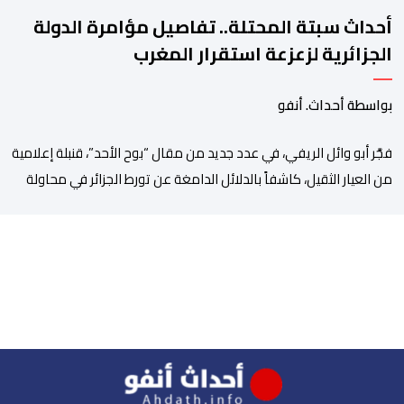
أحداث سبتة المحتلة.. تفاصيل مؤامرة الدولة
الجزائرية لزعزعة استقرار المغرب
بواسطة أحداث. أنفو
فجَّر أبو وائل الريفي، في عدد جديد من مقال “بوح الأحد”، قنبلة إعلامية
من العيار الثقيل، كاشفاً بالدلائل الدامغة عن تورط الجزائر في محاولة
جديدة لضرب الاستقرار الداخلي بالمغرب والتشويش على علاقاته
الاستراتيجية مع إسبانيا، كاشفا خيوط حملة تحريضية ممنهجة شنتها
الحسابات والمنصات التابعة للمخابرات العسكرية الجزائرية لاستدراج
الشباب والقاصرين عبر مواقع التواصل الاجتماعي، وذلك […]