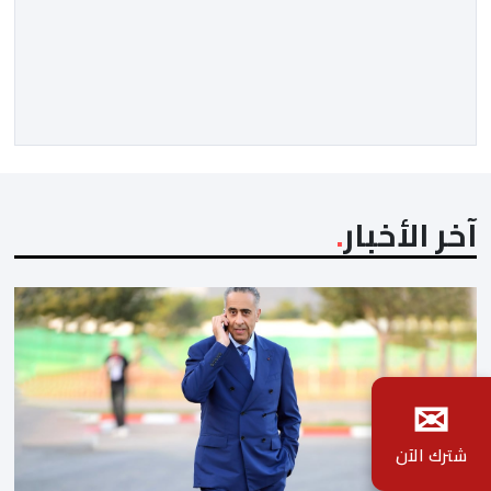
للجدل فرانسيسكو كاريون مقالاً مطولاً ومتحيزاً على بوابة
مؤسسة الإذاعة والتلفزيون الإسبانية العمومية (RTVE).
المقال الذي حَمَل عنواناً مليئاً بالإيحاءات السلبية: “المغرب،
بين غياب محمد السادس، شائعات الانتقال والاضطرابات
الاجتماعية”، يُمثِّل خروجاً غير مألوف عن الخط التحريري
المعتاد […]
آخر الأخبار
✉
شترك الآن