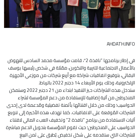
AHDATH.INFO
في إطار برنامجها “نافذة 2″، قامت مؤسسة محمد السادس للنهوض
بالأعمال الاجتماعية للتربية والتكوين، ممُثلة في شخص رئيسها يوسف
البقالي، بتوقيع اتفاقيات شراكة مع أربع شركات من موزعي الأجهزة
الإلكترونية، وذلك يوم الأربعاء 14 دجنبر 2022 بالرباط.
ستدخل هذه الشراكات حيز التنفيذ ابتداء من 21 دجنبر 2022 وستمكن
المنخرطين من آلية إضافية للإستفادة من دعم المؤسسة لشراء
الحواسيب؛ وذلك من خلال اقتنائها بأثمنة تفضيلية ومُدعمة لدى إحدى
الشركات المُوقعة على الاتفاقيات. كما تهدف هذه الأخيرة إلى تنويع
آليات الاستفادة من برنامج “نافذة 2” وتخفيف العبء المالي لاقتناء
الحواسيب على المنخرطين؛ حيث تقوم المؤسسة بتحويل الدعم مباشرة
للشركات التي ستقدمه على شكل تخفيض يُطبق على ثمن البيع