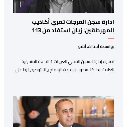
ادارة سجن العرجات تعري أكاذيب
المهرطقين: زيان استفاد من 113
استشارة و50 فحصا طبيا
بواسطة أحداث. أنفو
اصدرت إدارة السجن المحلي العرجات 1 التابعة للمندوبية
العامة لإدارة السجون وإعادة الإدماج بيانا توضيحيا ردا على
ما تم تداوله ببعض الجرائد والمواقع الالكترونية بخصوص
الوضعية الصحية للسجين محمد زيان، المعتقل بالمؤسسة
ذاتها، وذلك لتنوير الرأي العام بالحقائق والمعطيات
الدقيقة.واوضحت إدارة المؤسسة السجنية أن المعني بالأمر
يستفيد منذ إيداعه من تتبع طبي منتظم ومستمر وفقا […]