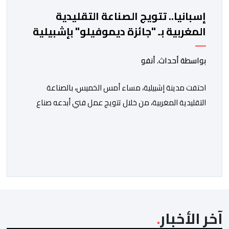
إسبانيا.. تتويج الصناعة التقليدية
المغربية بـ "جائزة ديموفيلو" بإشبيلية
بواسطة أحداث. أنفو
احتفت مدينة إشبيلية، مساء أمس الخميس، بالصناعة
التقليدية المغربية، من خلال تتويج عمل فني أبدعه صناع
تقليديون بمدينة الصويرة، بجائزة “ديموفيلو”، تقديرا
للأعمال المتميزة التي تعكس الإبداع والبعد الثقافي
والحضاري للصناعة التقليدية. وتسلم هذه الجائزة الدولية
المرموقة كاتب الدولة المكلف بالصناعة التقليدية والاقتصاد
الاجتماعي والتضامني، لحسن السعدي، خلال حفل أقيم
بجناح الحسن الثاني بمؤسسة الثقافات […]
آخر الأخبار