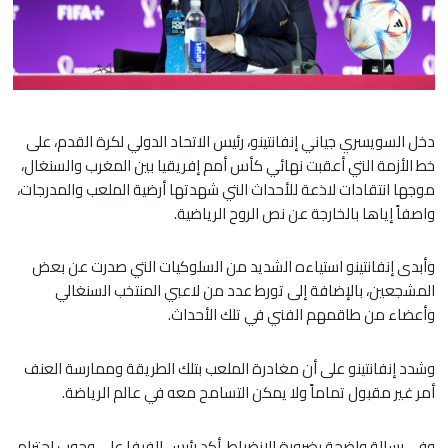
دخل السويسري جياني إنفانتينو، رئيس الاتحاد الدولي لكرة القدم، على
خط الأزمة التي أعقبت نهائي كأس أمم إفريقيا بين المغرب والسنغال،
موجها انتقادات لاذعة للأحداث التي شهدتها أرضية الملعب والمدرجات،
واصفاً إياها بالخارجة عن نص الروح الرياضية.
​وأبدى إنفانتينو استياءه الشديد من السلوكيات التي صدرت عن بعض
المشجعين، بالإضافة إلى تورط عدد من لاعبي المنتخب السنغالي
وأعضاء من طاقمهم الفني في تلك الأحداث.
وشدد إنفانتينو على أن مغادرة الملعب بتلك الطريقة وممارسة العنف
أمر غير مقبول تماماً ولا يمكن التسامح معه في عالم الرياضة.
​وفي رسالة واضحة بضرورة الانضباط، أكد رئيس الفيفا على وجوب احترام