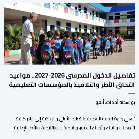
الثلاثة الماضية، والوقوف على مختلف المحطات التي شهدتها
المنتخبات الوطنية خلال الفترة الأخيرة. وشهد الاجتماع تقديم عرض
مفصل حول مشاركة المنتخبين الوطنيين لأقل من 18 سنة، إناثا وذكورا،
من طرف اللجنة التقنية التي واكبت كل […]
تفاصيل الدخول المدرسي 2026-2027.. مواعيد
التحاق الأطر والتلاميذ بالمؤسسات التعليمية
بواسطة أحداث. أنفو
تنھي وزارة التربیة الوطنیة والتعلیم الأولي والریاضة إلى علم كافة
الأمھات والآباء وأولیاء الأمور، والتلمیذات والتلامیذ، والأطر الإداریة
والتربویة وإلى الرأي العام الوطني، أن الدخول المدرسي لسنة 2026-