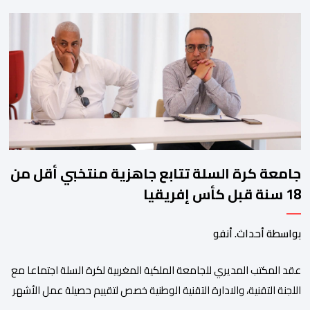
ولم تخل هذه الدورة من مؤشرات إيجابية على مستوى تنوعالمشاركة، حيث 
وتبرز هذه الأرقام الحجم الكبير الذي باتت تعرفه تظاهرةالتبوريدة خلال 
ومن المرتقب أن تعرف فعاليات الموسم إقبالا جماهيريا
واسعا،في ظل الشغف الكبير الذي يحظى به فن التبوريدة، باعتبارهأحد أبرز م
جامعة كرة السلة تتابع جاهزية منتخبي أقل من
18 سنة قبل كأس إفريقيا
بواسطة أحداث. أنفو
عقد المكتب المديري للجامعة الملكية المغربية لكرة السلة اجتماعا مع
اللجنة التقنية، والادارة التقنية الوطنية خصص لتقييم حصيلة عمل الأشهر