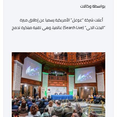
بواسطة وكالات
أعلنت شركة “غوغل” الأمريكية رسميا عن إطلاق ميزة
“البحث الحي” (Search Live) عالميا، وهي تقنية مبتكرة تدمج
بين الرؤية الحاسوبية ومعالجة الصوت الفورية لتغيير طريقة
تفاعل المستخدمين مع محرك البحث التقليدي. وأوضحت
الشركة تأتي هذه الخطوة كجزء من استراتيجية “غوغل”
الشاملة لتعميم تطبيقات الذكاء الاصطناعي التوليدي في
تفاصيل الحياة اليومية. وتعتمد الميزة الجديدة على […]