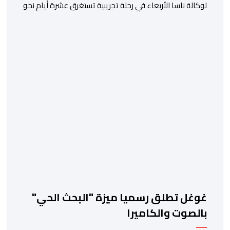
لوكالة ناسا الأربعاء في رحلة تجريبية تستغرق عشرة أيام نحو
مدار القمر، تمهيدا للعودة إلى سطحه عام 2028. وقال
جاريد آيزكمان، رئيس وكالة الفضاء الأميركية الذي عينه
الرئيس دونالد ترامب، في مؤتمر صحافي عقب الإطلاق “بعد
توقف قصير دام 54 عاما، تستأنف ناسا مهمتها لإرسال رواد
[…]
غوغل تطلق رسميا ميزة "البحث الحي"
بالصوت والكاميرا