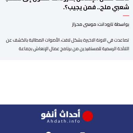
شعبي ملح.. فمن يجيب؟.
بواسطة تارودانت: موسى محراز
تصاعدت في الاونة الاخيرة بشكل لافت، الأصوات المطالبة بالكشف عن
اللائحة الرسمية للمستفيدين من برنامج عمال الإنعاش بجماعة
تارودانت، بعد أن تحول الملف إلى واحد من أكثر المواضيع إثارة للنقاش
داخل المدينة وعلى منصات التواصل الاجتماعي، وسط دعوات متزايدة
إلى اعتماد مبدأ الشفافية وربط المسؤولية بالمحاسبة. فبعد خروج عبد
الكبير بن طوطو، ثم شخص اخر […]