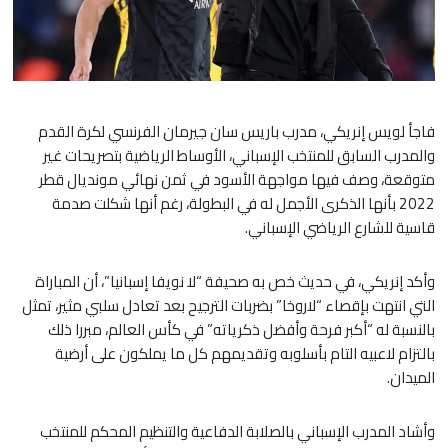
فاجأ لويس إنريكي، مدرب باريس سان جيرمان الفرنسي لكرة القدم
والمدرب السابق للمنتخب الإسباني، الأوساط الرياضية بتصريحات غير
متوقعة، وصف فيها مواجهة الأسود في ثمن نهائي مونديال قطر
2022 بأنها الذكرى الأجمل له في البطولة، رغم أنها شكلت صدمة
قاسية للشارع الرياضي الإسباني.
​وأكد إنريكي، في حديث خص به صحيفة “لا نويفا إسبانيا”، أن المباراة
التي انتهت بإقصاء “لاروخا” بضربات الترجيح بعد تعادل سلبي مثير، تمثل
بالنسبة له “أكبر فرحة وأفضل ذكرياته” في كأس العالم، مبررا ذلك
بالتزام لاعبيه التام بأسلوبه وتقديمهم كل ما يملكون على أرضية
الميدان.
​وأشاد المدرب الإسباني بالصلابة الدفاعية والتنظيم المحكم للمنتخب