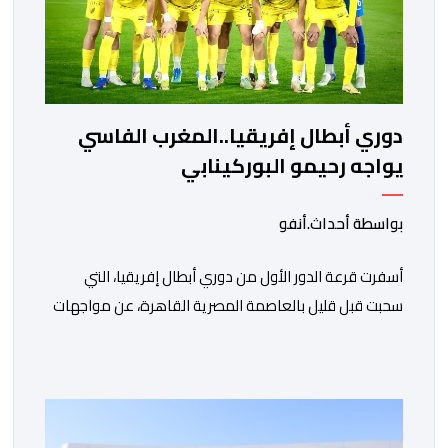
دوري أبطال إفريقيا..المغرب الفاسي
يواجه رحيمو البوركينابي
بواسطة أحداث.أنفو
أسفرت قرعة الدور الأول من دوري أبطال إفريقيا، التي
سحبت قبل قليل بالعاصمة المصرية القاهرة، عن مواجهات
متوازنة لممثلي كرة القدم المغربية، نهضة بركان والمغرب
الفاسي، في مستهل مشوارهما القاري. ​وسيكون نادي
نهضة بركان على موعد في هذا الدور مع الفائز من المباراة
التي تجمع بين ستار سبورت السييراليوني ونادي المدينة