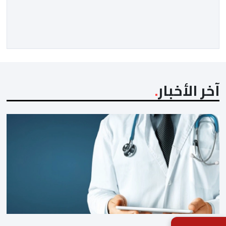
الأخيرة وضمان تطوير آليات العمل الداخلي. ​وشهد اللقاء
تجديد الثقة المتبادلة بين القيادة التنفيذية للاتحاد، حيث أكد
المجتمعون دعمهم الكامل للرئيس إنفانتينو باعتباره
المسؤول الوحيد المباشر والمنتخب من قِبل 211 اتحادا […]
آخر الأخبار