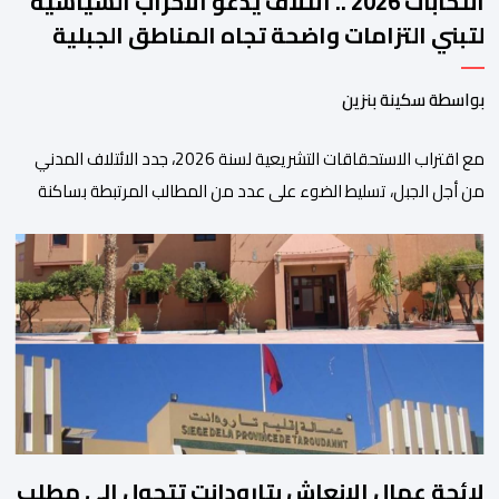
انتخابات 2026 .. ائتلاف يدعو الأحزاب السياسية
لتبني التزامات واضحة تجاه المناطق الجبلية
بواسطة سكينة بنزين
مع اقتراب الاستحقاقات التشريعية لسنة 2026، جدد الائتلاف المدني
من أجل الجبل، تسليط الضوء على عدد من المطالب المرتبطة بساكنة
المناطق الجبلية. وفي هذا السياق، أطلق الائتلاف مذكرة مطلبية، دعا
فيها الأحزاب السياسية، إلى ادراج 10 التزامات ضمن برامجها الانتخابية
المنتظرة، في إطار تعاقد سياسي مع المناطق الجبلية والانتقال من
الوعود الانتخابية إلى التزامات عملية […]
لائحة عمال الإنعاش بتارودانت تتحول إلى مطلب