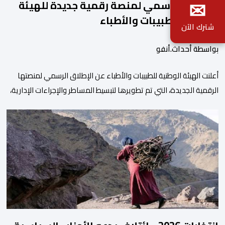
✉
الإطلاق الرسمي لمنصة رقمية جديدة للهيئة
الوطنية للطبيبات والأطباء
شترك الآن
بواسطة أحداث.أنفو
أعلنت الهيئة الوطنية للطبيبات والأطباء عن الإطلاق الرسمي لمنصتها
الرقمية الجديدة، التي تم تطويرها لتبسيط المساطر والإجراءات الإدارية،
وتحسين جودة الخدمات المقدمة للأطباء، وتعزيز التواصل بين الأطباء
والمجالس الجهوية للهيئة إلى جانب الهيئة الوطنية. وذكر بلاغ للهيئة أن
هذه المنصة، التي تم إطلاقها في إطار استراتيجيتها الرامية إلى التحديث
والتحول الرقمي، تشكل خطوة مهمة في […]