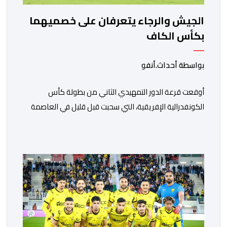
الجيش والرجاء يتعرفان على خصميهما
بكأس الكاف
بواسطة أحداث.أنفو
أوقعت قرعة الدور التمهيدي الثاني من بطولة كأس
الكونفدرالية الإفريقية، التي سحبت قبل قليل في العاصمة
المصرية القاهرة، ممثلي كرة القدم المغربية الرجاء الرياضي
والجيش الملكي في مواجهات مرتقبة أمام أندية غرب
ووسط القارة. ​وسيكون نادي الرجاء الرياضي على موعد مع
مواجهة المتأهل من المباراة التي تجمع بين إيل كانيمي
واريورز النيجيري ونادي أوديب ممثل […]