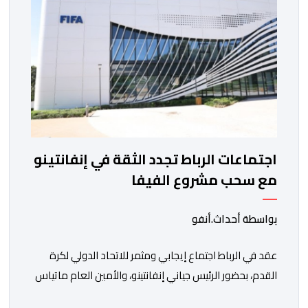
الغامبي، حيث يطمح الفريق […]
اجتماعات الرباط تجدد الثقة في إنفانتينو
مع سحب مشروع الفيفا
بواسطة أحداث.أنفو
عقد في الرباط اجتماع إيجابي ومثمر للاتحاد الدولي لكرة
القدم، بحضور الرئيس جياني إنفانتينو، والأمين العام ماتياس
غرافستروم، وأعضاء مجلس إدارة الفيفا، لمناقشة التطورات