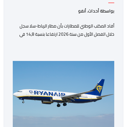
الفصل الأول من 2026
بواسطة أحداث. أنفو
أفاد المكتب الوطني للمطارات بأن مطار الرباط-سلا سجل
خلال الفصل الأول من سنة 2026 ارتفاعا بنسبة 14,8 في
المائة في حركة المسافرين مقارنة مع نفس الفترة من
السنة الماضية. واستقبل هذا المطار مليون و217 ألف و574
مسافرا خلال الستة أشهر الأولى من السنة الجارية، مقابل
مليون و60 ألف و480 مسافرا خلال الفترة ذاتها من سنة
[…]