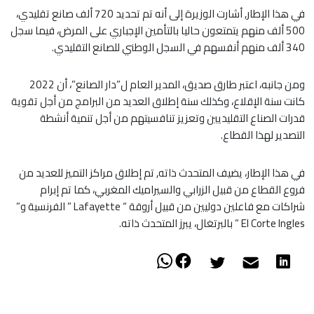
في هذا الإطار, أشارت الوزيرة إلى أنه تم تحديد 720 ألف صانع تقليدي،
500 ألف منهم يتمتعون حاليا بالتأمين الإجباري على المرض، فيما سجل
340 ألف منهم أنفسهم في السجل الوطني للصانع التقليدي.
ومن جانبه، اعتبر طارق صديق، المدير العام ل”دار الصانع”، أن 2022
كانت سنة الإقلاع، وكذلك سنة إطلاق العديد من البرامج من أجل تقوية
قدرات الصناع التقليديين وتعزيز تنافسيتهم من أجل تنمية أنشطة
التصدير لهذا القطاع.
في هذا الإطار، يضيف المتحدث ذاته, تم إطلاق مراكز التميز للعديد من
فروع القطاع من قبيل الزرابي والسيراميك المغربي، كما تم إبرام
شراكات مع فاعلين دوليين من قبيل أروقة “
Lafayette
” الفرنسية و”
El Corte Ingles
” بالبرتغال، يبرز المتحدث ذاته.