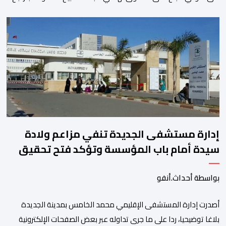
الدولار وانخفاض عوائد سندات الخزانة الأمريكية. وزاد سعر الذهب في
المعاملات الفورية بنسبة 1 في المائة إلى 4285,69 دولارا للأوقية،
مسجلا أعلى مستوى له منذ 18 يونيو الماضي، فيما ارتفعت العقود
الأمريكية الآجلة […]
إدارة مستشفى الجديدة تنفي مزاعم ولادة
سيدة أمام باب المؤسسة وتؤكد فتح تحقيق
بواسطة أحداث.أنفو
أصدرت إدارة المستشفى الإقليمي محمد الخامس بمدينة الجديدة
بلاغا توضيحيا، ردا على ما جرى تداوله عبر بعض الصفحات الإلكترونية