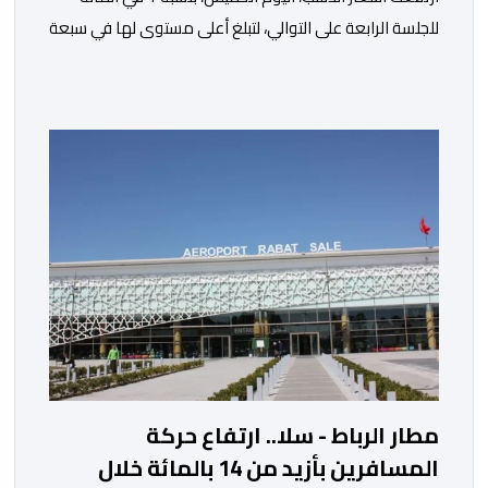
للجلسة الرابعة على التوالي، لتبلغ أعلى مستوى لها في سبعة
أسابيع، مدعومة بتراجع الدولار وانخفاض عوائد سندات
الخزانة الأمريكية. وزاد سعر الذهب في المعاملات الفورية
بنسبة 1 في المائة إلى 4285,69 دولارا للأوقية، مسجلا أعلى
مستوى له منذ 18 يونيو الماضي، فيما ارتفعت العقود
الأمريكية الآجلة […]
مطار الرباط - سلا.. ارتفاع حركة
المسافرين بأزيد من 14 بالمائة خلال