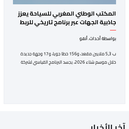
المكتب الوطني المغربي للسياحة يعزز
جاذبية الجهات عبر برنامج تاريخي للربط
الجوي مع شركة "رايان إير"
بواسطة أحداث. أنفو
ب 5,3 ملايين مقعد، و156 خطا جويا، و17 وجهة جديدة
خلال موسم شتاء 2026، يجسد البرنامج القياسي لشركة
“رايان إير” بالمغرب الاستراتيجية التي يعتمدها المكتب
الوطني المغربي للسياحة من أجل تعزيز ولوج الوجهات
والجهات بشكل مستدام، ومواكبة المكانة المتنامية للمغرب
في الأسواق الدولية. يؤكد المكتب الوطني المغربي للسياحة
الدينامية المتواصلة لاستراتيجيته في مجال النقل الجوي، […]
آخر الأخبار