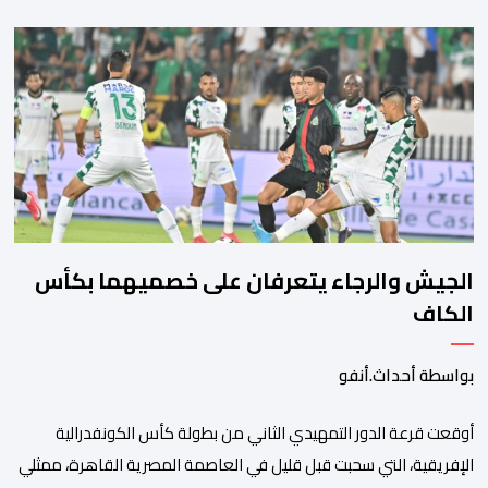
ومنصات التواصل الاجتماعي بشأن مزاعم تفيد بأن سيدة حامل وضعت
مولودها أمام الباب الرئيسي للمستشفى بسبب رفض استقبالها أو
التكفل بها. وأكدت إدارة المستشفى أن السيدة المعنية حضرت إلى
مصلحة الولادة، حيث تم استقبالها وتسجيلها وإخضاعها […]
الجيش والرجاء يتعرفان على خصميهما بكأس
الكاف
بواسطة أحداث.أنفو
أوقعت قرعة الدور التمهيدي الثاني من بطولة كأس الكونفدرالية
الإفريقية، التي سحبت قبل قليل في العاصمة المصرية القاهرة، ممثلي