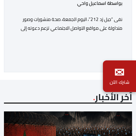
بواسطة اسماعيل واحي
نفى “جيل زد 212”، اليوم الجمعة، صحة منشورات وصور
متداولة على مواقع التواصل الاجتماعي تزعم دعوته إلى
تنظيم مظاهرة أو تحديد موعد للنزول إلى الشارع، مؤكداً أنها
“مفبركة” ولا تمت بصلة إلى القنوات الرسمية للمجموعة.
وقال “جيل زد 212”، في بلاغ توضيحي، إنه لم يصدر عن إدارته
أو عن السيرفر الرسمي أي إعلان أو تنسيق […]
✉
شترك الآن
آخر الأخبار