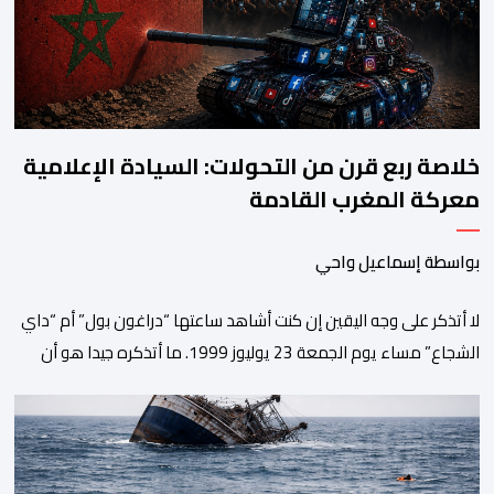
خلاصة ربع قرن من التحولات: السيادة الإعلامية
معركة المغرب القادمة
بواسطة إسماعيل واحي
لا أتذكر على وجه اليقين إن كنت أشاهد ساعتها “دراغون بول” أم “داي
الشجاع” مساء يوم الجمعة 23 يوليوز 1999. ما أتذكره جيدا هو أن
البث انقطع فجأة. اختفت شخصيات الرسوم المتحركة، وحلت محلها
تلاوة القرآن الكريم، ثم جاء الإعلان الرسمي عن وفاة الملك الحسن
الثاني طيب الله ثراه، رافقته هيستيريا من البكاء داخل المنزل […]