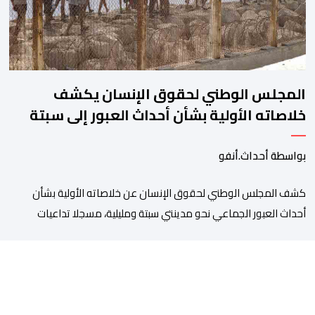
المجلس الوطني لحقوق الإنسان يكشف
خلاصاته الأولية بشأن أحداث العبور إلى سبتة
ومليلية
بواسطة أحداث.أنفو
كشف المجلس الوطني لحقوق الإنسان عن خلاصاته الأولية بشأن
أحداث العبور الجماعي نحو مدينتي سبتة ومليلية، مسجلا تداعيات
وصفها بـ”الخطيرة” على عدد من الحقوق الأساسية، في مقدمتها
الحق في الحياة والسلامة الجسدية وحقوق الأطفال والحقوق
المرتبطة بالهجرة. وأوضح المجلس، في بلاغ له، أنه اعتمد في تتبعه
للأحداث على الرصد الميداني والرقمي والاستماع إلى شهادات عدد […]