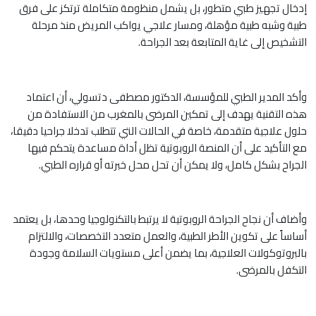
إدخال تجهيز طبي متطور، بل يشمل منظومة متكاملة ترتكز على فرق
طبية وشبه طبية مؤهلة، ومسار علاجي يواكب المريض منذ مرحلة
التشخيص إلى غاية المتابعة بعد الجراحة.
وأكد المدير الطبي للمؤسسة، الدكتور مصطفى دتسولي، أن اعتماد
هذه التقنية يهدف إلى تمكين المرضى بالمغرب من الاستفادة من
حلول علاجية متقدمة، خاصة في الحالات التي تتطلب تدخلا جراحيا دقيقا،
مع التأكيد على أن المنصة الروبوتية تظل أداة مساعدة يتحكم فيها
الجراح بشكل كامل، ولا يمكن أن تحل محل خبرته أو قراره الطبي.
وأضاف أن نجاح الجراحة الروبوتية لا يرتبط بالتكنولوجيا وحدها، بل يعتمد
أساساً على تكوين الأطر الطبية، والعمل متعدد التخصصات، والالتزام
بالبروتوكولات العلاجية، بما يضمن أعلى مستويات السلامة وجودة
التكفل بالمرضى.