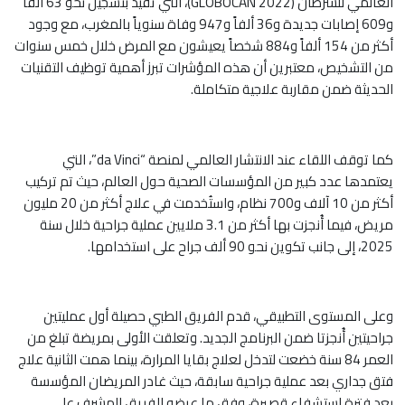
العالمي للسرطان (GLOBOCAN 2022)، التي تفيد بتسجيل نحو 63 ألفاً
و609 إصابات جديدة و36 ألفاً و947 وفاة سنوياً بالمغرب، مع وجود
أكثر من 154 ألفاً و884 شخصاً يعيشون مع المرض خلال خمس سنوات
من التشخيص، معتبرين أن هذه المؤشرات تبرز أهمية توظيف التقنيات
الحديثة ضمن مقاربة علاجية متكاملة.
كما توقف اللقاء عند الانتشار العالمي لمنصة “da Vinci”، التي
يعتمدها عدد كبير من المؤسسات الصحية حول العالم، حيث تم تركيب
أكثر من 10 آلاف و700 نظام، واستُخدمت في علاج أكثر من 20 مليون
مريض، فيما أُنجزت بها أكثر من 3.1 ملايين عملية جراحية خلال سنة
2025، إلى جانب تكوين نحو 90 ألف جراح على استخدامها.
وعلى المستوى التطبيقي، قدم الفريق الطبي حصيلة أول عمليتين
جراحيتين أُنجزتا ضمن البرنامج الجديد. وتعلقت الأولى بمريضة تبلغ من
العمر 84 سنة خضعت لتدخل لعلاج بقايا المرارة، بينما همت الثانية علاج
فتق جداري بعد عملية جراحية سابقة، حيث غادر المريضان المؤسسة
بعد فترة استشفاء قصيرة، وفق ما عرضه الفريق المشرف على