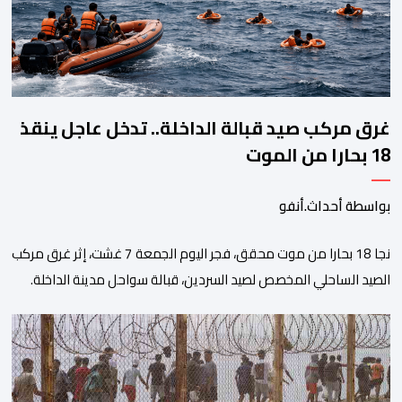
غرق مركب صيد قبالة الداخلة.. تدخل عاجل ينقذ
18 بحارا من الموت
بواسطة أحداث.أنفو
نجا 18 بحارا من موت محقق، فجر اليوم الجمعة 7 غشت، إثر غرق مركب
الصيد الساحلي المخصص لصيد السردين، قبالة سواحل مدينة الداخلة.
ووفق المعطيات المتوفرة، فإن الحادث وقع بعدما تسربت كميات
كبيرة من المياه إلى داخل المركب أثناء مزاولته نشاط الصيد البحري، قبل
أن تتفاقم الوضعية وينتهي الأمر بغرقه، ما استنفر عدداً من مراكب […]