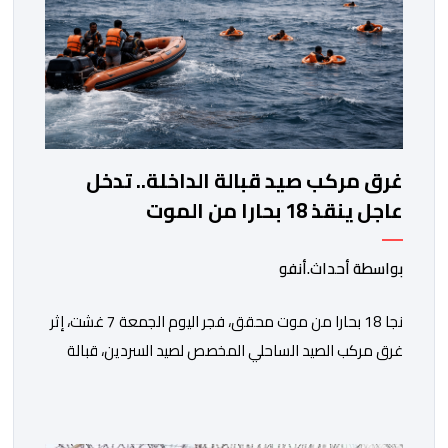
غرق مركب صيد قبالة الداخلة.. تدخل
عاجل ينقذ 18 بحارا من الموت
بواسطة أحداث.أنفو
نجا 18 بحارا من موت محقق، فجر اليوم الجمعة 7 غشت، إثر
غرق مركب الصيد الساحلي المخصص لصيد السردين، قبالة
سواحل مدينة الداخلة. ووفق المعطيات المتوفرة، فإن
الحادث وقع بعدما تسربت كميات كبيرة من المياه إلى داخل
المركب أثناء مزاولته نشاط الصيد البحري، قبل أن تتفاقم