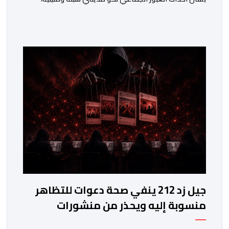
مسجلا تداعيات وصفها بـ”الخطيرة” على عدد من الحقوق
الأساسية، في مقدمتها الحق في الحياة والسلامة الجسدية
وحقوق الأطفال والحقوق المرتبطة بالهجرة. وأوضح
المجلس، في بلاغ له، أنه اعتمد في تتبعه للأحداث على الرصد
الميداني والرقمي والاستماع إلى شهادات عدد […]
جيل زد 212 ينفي صحة دعوات للتظاهر
منسوبة إليه ويحذر من منشورات
مفبركة