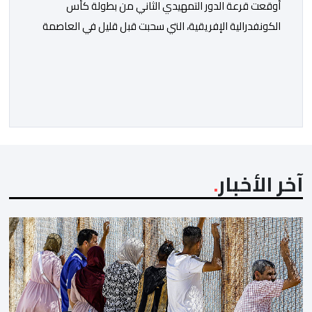
أوقعت قرعة الدور التمهيدي الثاني من بطولة كأس
الكونفدرالية الإفريقية، التي سحبت قبل قليل في العاصمة
المصرية القاهرة، ممثلي كرة القدم المغربية الرجاء الرياضي
والجيش الملكي في مواجهات مرتقبة أمام أندية غرب
ووسط القارة. ​وسيكون نادي الرجاء الرياضي على موعد مع
مواجهة المتأهل من المباراة التي تجمع بين إيل كانيمي
واريورز النيجيري ونادي أوديب ممثل […]
آخر الأخبار