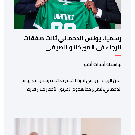
رسميا..يونس الدحماني ثالث صفقات
الرجاء في الميركاتو الصيفي
بواسطة أحداث.أنفو
أعلن الرجاء الرياضي لكرة القدم تعاقده رسميا مع يونس
الدحماني، لتعزيز خط هجوم الفريق الأخضر خلال فترة
الانتقالات الصيفية الحالية. ​ويمتد العقد الذي يربط الدحماني
بالنسور لعدة سنوات حتى عام 2030، حيث يعول عليه
الطاقم التقني للرجاء لتقديم الإضافة المرجوة في
المسابقات المحلية والقارية المقبلة. ​وجاء هذا التعاقد بعد
أداء لافت قدمه اللاعب برفقة اتحاد […]