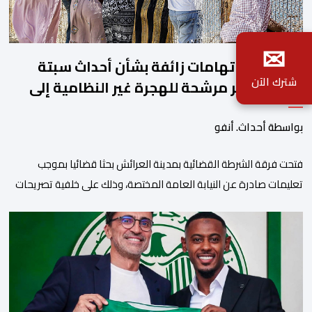
✉
العرائش.. اتهامات زائفة بشأن أحداث سبتة
شترك الآن
المحتلة تجر مرشحة للهجرة غير النظامية إلى
القضاء
بواسطة أحداث. أنفو
فتحت فرقة الشرطة القضائية بمدينة العرائش بحثا قضائيا بموجب
تعليمات صادرة عن النيابة العامة المختصة، وذلك على خلفية تصريحات
واتهامات زائفة أدلت بها مرشحة للهجرة السرية لموقع إخباري وطني،
وأعادت تداولها حسابات على شبكات التواصل الاجتماعي. وكانت
السيدة المذكورة قد صرحت بمعطيات مضللة، واتهامات كيدية، تدعي
فيها بأن جهات رسمية هي من فتحت الحدود في […]