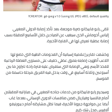
CREATOR: gd-jpeg v1.0 (using IJG JPEG v80), default quality?
تلقى رايو فاييكانو ضربة موجعة، بعد تأكد إصابة الدولي المغربي
إلياس أخوماش، الذي سيغيب عن الميادين خلال الأسابيع المقبلة بسبب
إصابة عضلية تعرض لها في الفترة الأخيرة.
وكشفت تقارير إعلامية إسبانية أن الفحوصات الطبية التي خضع لها
اللاعب أظهرت إصابته بتمزق عضلي خفيف على مستوى العضلة الرباعية
للفخذ الأيسر، وهي الإصابة التي ستفرض عليه فترة راحة تتراوح ما بين
أسبوعين وثلاثة أسابيع، في وقت يدخل فيه الفريق مرحلة حاسمة من
الموسم.
وسيحرم رايو فاييكانو من خدمات جناحه المغربي في مباراتيه المقبلتين
أمام فالنسيا وفياريال ضمن منافسات الدوري الإسباني، بعدما غاب
أيضا عن مواجهة جيرونا الأخيرة، فيما تظل مشاركته أمام ديبورتيفو
ألافيس محل شك كبير.