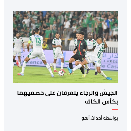
مختلف المحطات التي شهدتها المنتخبات الوطنية خلال
الفترة الأخيرة. وشهد الاجتماع تقديم عرض مفصل حول
مشاركة المنتخبين الوطنيين لأقل من 18 سنة، إناثا وذكورا،
من طرف اللجنة التقنية التي واكبت كل […]
الجيش والرجاء يتعرفان على خصميهما
بكأس الكاف
بواسطة أحداث.أنفو