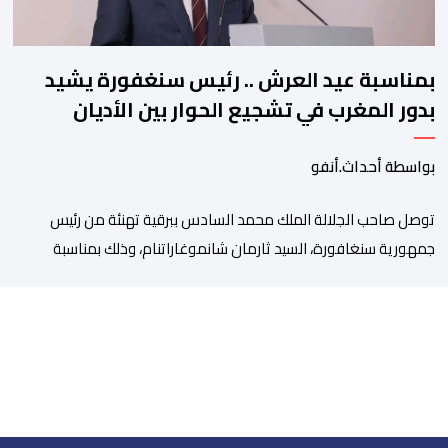
بمناسبة عيد العرش .. رئيس سنغفورة يشيد
بدور المغرب في تشجيع الحوار بين الأديان
بواسطة أحداث.أنفو
توصل صاحب الجلالة الملك محمد السادس ببرقية تهنئة من رئيس
جمهورية سنغافورة، السيد ثارمان شانموغاراتنام، وذلك بمناسبة
الذكرى السابعة والعشرين لتربع جلالته على عرش أسلافه المنعمين.
وأعرب السيد شانموغاراتنام، في هذه البرقية، باسم الشعب
السنغافوري، عن أحر تهانئه وأطيب متمنياته بموفور الصحة ومزيد من
التوفيق لجلالة الملك، وللشعب المغربي بمزيد من السلام والازدهار.
وأشاد الرئيس […]