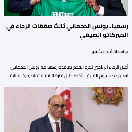
رسميا..يونس الدحماني ثالث صفقات الرجاء في
الميركاتو الصيفي
بواسطة أحداث.أنفو
أعلن الرجاء الرياضي لكرة القدم تعاقده رسميا مع يونس الدحماني،
لتعزيز خط هجوم الفريق الأخضر خلال فترة الانتقالات الصيفية الحالية. ​
ويمتد العقد الذي يربط الدحماني بالنسور لعدة سنوات حتى عام 2030،
حيث يعول عليه الطاقم التقني للرجاء لتقديم الإضافة المرجوة في
المسابقات المحلية والقارية المقبلة. ​وجاء هذا التعاقد بعد أداء لافت
قدمه اللاعب برفقة اتحاد […]