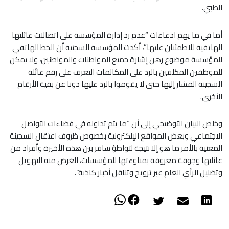
الطبي.
أما في ما يهم ادعاءات “عدم رد إدارة المؤسسة على اتصالات عائلتها
الهاتفية للاطمئنان عليها”، أكدت المؤسسة السجنية أن الخط الهاتفي
للمؤسسة موضوع رهن إشارة جميع المواطنات والمواطنين، ولا يمكن
للموظفين المكلفين بالرد على المكالمات التعرف على رقم عائلة
السجينة المشار إليها حتى لا يقوموا بالرد عليها دونا عن بقية الأرقام
الأخرى.
وخلص البيان التوضيحي إلى أن “ما يتم تداوله في فضاءات التواصل
الاجتماعي وبعض المواقع الإلكترونية بخصوص ظروف اعتقال السجينة
المعنية بالأمر ما هو إلا نتيجة لتواطؤ سافر بين هذه الأخيرة وأفراد من
عائلتها وجوقة معروفة بمناوءتها للمؤسسات، الغرض منه التهويل
وتضليل الرأي العام عبر ترويج وتناقل أخبار كاذبة”.