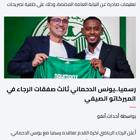
تعليمات صادرة عن النيابة العامة المختصة، وذلك على خلفية تصريحات
واتهامات زائفة أدلت بها مرشحة للهجرة السرية لموقع إخباري وطني،
وأعادت تداولها حسابات على شبكات التواصل الاجتماعي. وكانت
السيدة المذكورة قد صرحت بمعطيات مضللة، واتهامات كيدية، تدعي
فيها بأن جهات رسمية هي من فتحت الحدود في […]
رسميا..يونس الدحماني ثالث صفقات الرجاء في
الميركاتو الصيفي
بواسطة أحداث.أنفو
أعلن الرجاء الرياضي لكرة القدم تعاقده رسميا مع يونس الدحماني،