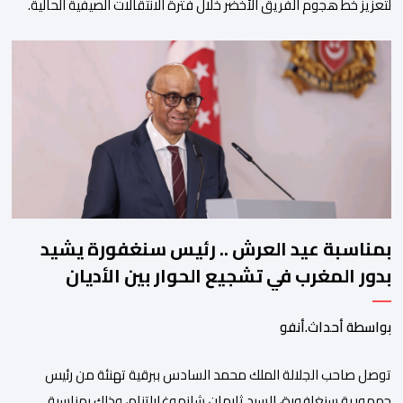
لتعزيز خط هجوم الفريق الأخضر خلال فترة الانتقالات الصيفية الحالية. ​
ويمتد العقد الذي يربط الدحماني بالنسور لعدة سنوات حتى عام 2030،
حيث يعول عليه الطاقم التقني للرجاء لتقديم الإضافة المرجوة في
المسابقات المحلية والقارية المقبلة. ​وجاء هذا التعاقد بعد أداء لافت
قدمه اللاعب برفقة اتحاد […]
بمناسبة عيد العرش .. رئيس سنغفورة يشيد
بدور المغرب في تشجيع الحوار بين الأديان
بواسطة أحداث.أنفو
توصل صاحب الجلالة الملك محمد السادس ببرقية تهنئة من رئيس
جمهورية سنغافورة، السيد ثارمان شانموغاراتنام، وذلك بمناسبة