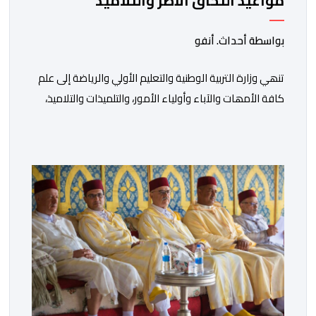
مواعيد التحاق الأطر والتلاميذ
بالمؤسسات التعليمية
بواسطة أحداث. أنفو
تنھي وزارة التربیة الوطنیة والتعلیم الأولي والریاضة إلى علم
كافة الأمھات والآباء وأولیاء الأمور، والتلمیذات والتلامیذ،
والأطر الإداریة والتربویة وإلى الرأي العام الوطني، أن الدخول
المدرسي لسنة 2026-2027 سیتم في موعده الرسمي
المحدد سلفا طبقا لمقتضیات المقرر الوزاري رقم 047.26
الصادر بتاریخ 3 یولیوز 2026 بشأن تنظیم السنة الدراسیة.
وأوضحت الوزارة، في بلاغ، أن أطر […]