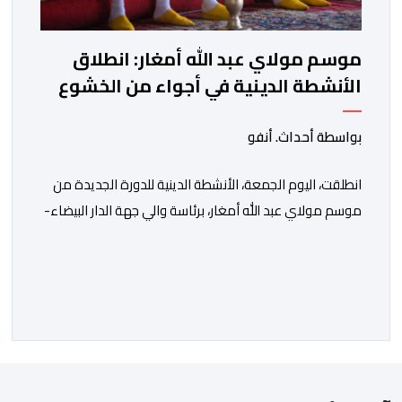
موسم مولاي عبد الله أمغار: انطلاق
الأنشطة الدينية في أجواء من الخشوع
الروحي
بواسطة أحداث. أنفو
انطلقت، اليوم الجمعة، الأنشطة الدينية للدورة الجديدة من
موسم مولاي عبد الله أمغار، برئاسة والي جهة الدار البيضاء-
سطات، وعامل إقليم الجديدة، ورئيس جماعة مولاي عبد الله،
ورئيس المجلس الإقليمي للجديدة، ورئيس المجلس العلمي
المحلي للجديدة، وذلك بحضور شخصيات مدنية وعسكرية
ودينية. وجرت مراسيم افتتاح فعاليات الموسم بالخيمة
الرسمية، حيث أُلقيت كلمات كل من رئيس المجلس […]