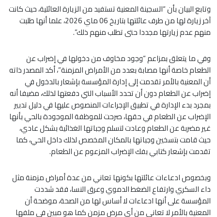
وتابع البيان بأن “السجينة المعنية تستفيد من الزيارة العائلية، حيث كانت
آخر زيارة لها من طرف عائلتها بتاريخ 06 ماي 2026، علما أنها طلبت
منهم عدم زيارتها مجددا حتى تطلب منهم ذلك”.
وفي ما يتعلق بمزاعم “وجود مخاوف من دخولها في إضراب عن
الطعام خاصة أنها مصابة بعدد من الأمراض المزمنة”، أكد المصدر ذاته
أن المعنية بالأمر تقدمت إلى إدارة المؤسسة بإشعار بالدخول في
إضراب عن الطعام دون أن تحدد الأسباب التي دفعتها لذلك، مضيفا أنه
بمجرد بدء الإدارة في تطبيق الإجراءات المنصوص عليها في دليل تدبير
الإضراب عن الطعام في حقها، صرحت للموظفة الموجودة بالحي بأنها
غير مضربة عن الطعام وعادت لتسلم وجباتها الغذائية بشكل عادي،
حيث قامت بتسخين وجباتها بالمكان المخصص لذلك داخل الحي، كما
تقدمت بإشعار كتابي بفك الإضراب المزعوم عن الطعام.
وبخصوص ادعاءات عائلتها بكونها تعاني من عدة أمراض مزمنة مثل
داء السكري وارتفاع الضغط الدموي وعرق النسا، فقد شددت
المؤسسة على أنها ادعاءات لا أساس لها من الصحة، موضحة أن
المعنية بالأمر لا تعاني من أي مرض مزمن كما هو مبين في ملفها