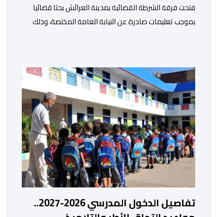
فتحت فرقة الشرطة القضائية بمدينة العرائش بحثا قضائيا
بموجب تعليمات صادرة عن النيابة العامة المختصة، وذلك
على خلفية تصريحات واتهامات زائفة أدلت بها مرشحة
للهجرة السرية لموقع إخباري وطني، وأعادت تداولها
حسابات على شبكات التواصل الاجتماعي. وكانت السيدة
المذكورة قد صرحت بمعطيات مضللة، واتهامات كيدية،
تدعي فيها بأن جهات رسمية هي من فتحت الحدود في […]
تفاصيل الدخول المدرسي 2026-2027..