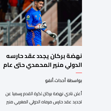
نهضة بركان يجدد عقد حارسه
الدولي منير المحمدي حتى عام
2028
بواسطة أحداث.أنفو
​أعلن نادي نهضة بركان لكرة القدم رسميا عن
تجديد عقد حارس مرماه الدولي المغربي منير
المحمدي، ليستمر مع الفريق البرتقالي بعقد يمتد