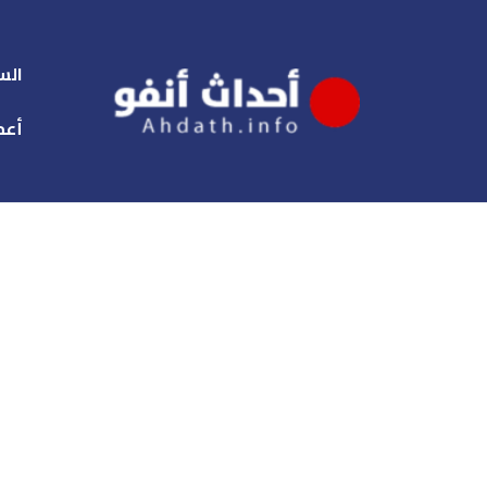
الس
أعم