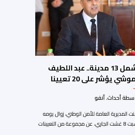
تشمل 13 مدينة.. عبد اللطيف
حموشي يؤشر على 20 تعيينا
يدا في مناصب المسؤولية
سطة أحداث. أنفو
صالح الأمن الوطني
نت المديرية العامة للأمن الوطني، زوال يومه
السبت 8 غشت الجاري، عن مجموعة من التعيينات
ديدة في مناصب المسؤولية بمصالح لا ممركزة