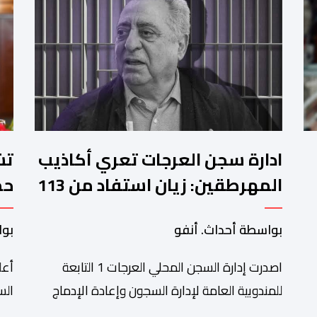
ادارة سجن العرجات تعري أكاذيب
المهرطقين: زيان استفاد من 113
استشارة و50 فحصا طبيا
جد
بواسطة أحداث. أنفو
بوا
بم
اصدرت إدارة السجن المحلي العرجات 1 التابعة
أعل
للمندوبية العامة لإدارة السجون وإعادة الإدماج
بيانا توضيحيا ردا على ما تم تداوله ببعض الجرائد
الج