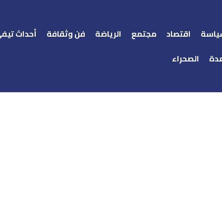
ياسة
اقتصاد
مجتمع
الرياضة
فن وثقافة
أحداث تيف
دة
الصحراء