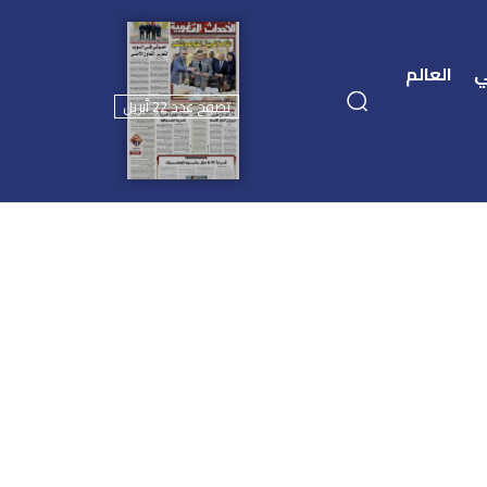
ي
العالم
تصفح عدد 22 أبريل