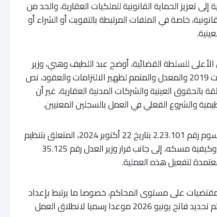
لى تعزيز الحماية القانونية للملكيات العقارية، والحد من
نية، خاصة في الملفات المرتبطة بالتفويت أو الشراء أو
ينية.
لأعلى للسلطة القضائية، أوضح عبد اللطيف وهبي، وزير
العدل، أن القانون رقم 31.18، الصادر بتاريخ 9 غشت 2019 والمعدل والمتمم لظهير الالتزامات والعقود، نص
بالحقوق العينية والشركات المدنية العقارية، غير أن
ظيمية والشروع الفعلي في العمل بالسجلين المعنيين.
وأبرزت المراسلة أنه تم، في هذا الإطار، إصدار المرسوم رقم 2.23.101 بتاريخ 22 أكتوبر 2024، المتعلق بتنظيم
سجل الوكالات الرسمية الخاصة بالحقوق العينية وكيفية مسكه، إلى جانب قرار وزير العدل رقم 35.125
المقتضيات على مستوى المحاكم، خصوصا ما يرتبط بإعداد
المنظومة الإلكترونية المخصصة لمسك السجل، تم تحديد فاتح يونيو 2026 موعدا رسميا لانطلاق العمل