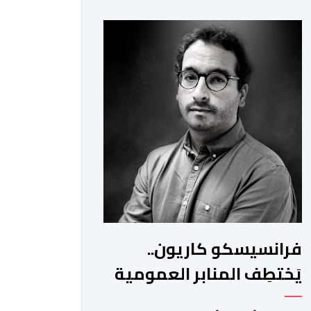
للأمن الوطني بمدن الناظور ومراكش
وأكادير وتيكيوين والعروي وأسفي
ووجدة والعيون والدار البيضاء وبني ملال
وابن جرير وطنجة وأصيلة، وذلك في إطار
دينامية داخلية تهدف لضخ دماء جديدة
والاستعانة بكفاءات أمنية شابة
ومتمرسة، […]
فرانسيسكو كاريون..
يَختطِف المنابر العمومية
الإسبانية لتصريف أجندات