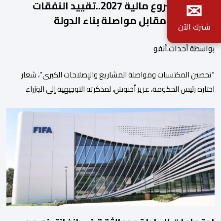
✉
ملامح مشروع مالية 2027..تقييد النفقات
والتوظيف مقابل مواصلة بناء الدولة
شترك الآن
الاجتماعية والاستثمار
بواسطة أحداث.أنفو
“تحصين المكتسبات ومواصلة المشاريع والإصلاحات الكبرى”، شعار
اختاره رئيس الحكومة، عزيز أخنوش، لمذكرته التوجيهية إلى الوزراء
وكتاب الدولة بخصوص إعداد مشروع قانون مالية 2027 أي آخر
مشروع من نوعه في ظل ولايته الحكومية. هذه الرسالة التأطيرية
ارتكزت على 4 أولويات، كما حملت ألحت على ضرورة عقلنة نفقات
التسيير، بل وتقييد التوظيف إلا في حالة الضرورة. […]