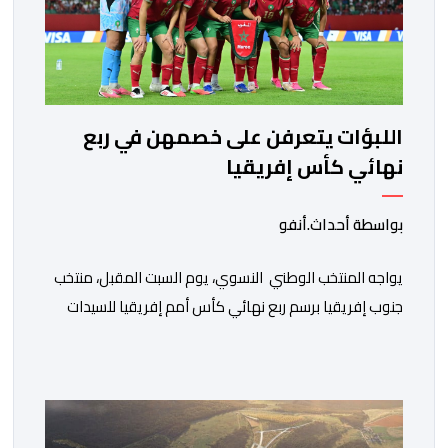
اللبؤات يتعرفن على خصمهن في ربع
نهائي كأس إفريقيا
بواسطة أحداث.أنفو
يواجه المنتخب الوطني النسوي، يوم السبت المقبل، منتخب
جنوب إفريقيا برسم ربع نهائي كأس أمم إفريقيا للسيدات
“المغرب 2026”. وستجرى المباراة على أرضية ملعب مولاي
الحسن بمدينة الرباط، انطلاقا من الساعة التاسعة ليلا. وكانت
لبؤات الأطلس قد تأهلن إلى الدور ربع النهائي بعد تصدرهن
المجموعة الأولى برصيد سبع نقاط، حصدنها من انتصارين