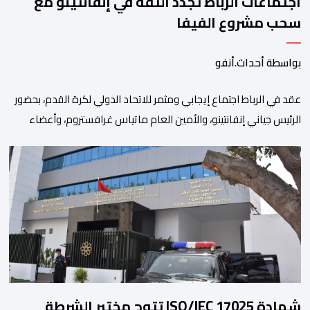
اجتماعات الرباط تجدد الثقة في إنفانتينو مع
سحب مشروع الفيفا
بواسطة أحداث.أنفو
عقد في الرباط اجتماع إيجابي ومثمر للاتحاد الدولي لكرة القدم، بحضور
الرئيس جياني إنفانتينو، والأمين العام ماتياس غرافستروم، وأعضاء
مجلس إدارة الفيفا، لمناقشة التطورات الأخيرة وضمان تطوير آليات
العمل الداخلي. ​وشهد اللقاء تجديد الثقة المتبادلة بين القيادة التنفيذية
للاتحاد، حيث أكد المجتمعون دعمهم الكامل للرئيس إنفانتينو باعتباره
المسؤول الوحيد المباشر والمنتخب من قِبل 211 اتحادا […]
شهادة ISO/IEC 17025 تتوج مختبر الشرطة