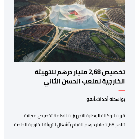
وتعادل، فيما بلغ […]
تخصيص 2,68 مليار درهم للتهيئة
الخارجية لملعب الحسن الثاني
بواسطة أحداث.أنفو
قررت الوكالة الوطنية للتجهيزات العامة تخصيص ميزانية
تناهز 2,68 مليار درهم للقيام بأشغال التهيئة الخارجية الخاصة
بملعب الحسن الثاني الكبير الذي سيتسع لـ115 ألف متفرج،