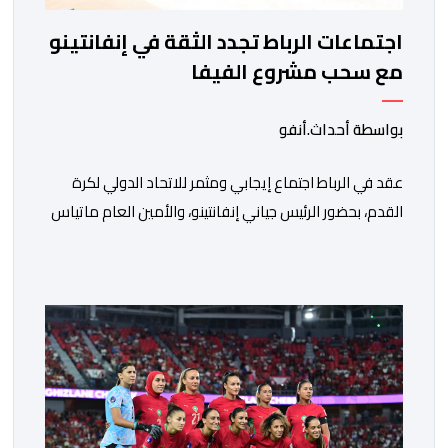
اجتماعات الرباط تجدد الثقة في إنفانتينو
مع سحب مشروع الفيفا
بواسطة أحداث.أنفو
عقد في الرباط اجتماع إيجابي ومثمر للاتحاد الدولي لكرة
القدم، بحضور الرئيس جياني إنفانتينو، والأمين العام ماتياس
غرافستروم، وأعضاء مجلس إدارة الفيفا، لمناقشة التطورات
الأخيرة وضمان تطوير آليات العمل الداخلي. ​وشهد اللقاء
تجديد الثقة المتبادلة بين القيادة التنفيذية للاتحاد، حيث أكد
المجتمعون دعمهم الكامل للرئيس إنفانتينو باعتباره
المسؤول الوحيد المباشر والمنتخب من قِبل 211 اتحادا […]