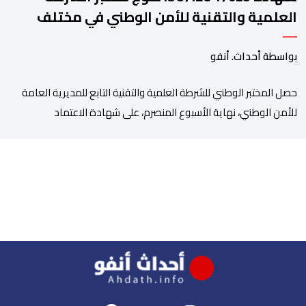
العلمية والتقنية للأمن الوطني في مختلف
الخبرات الجنائية
بواسطة أحداث. أنفو
حصل المختبر الوطني للشرطة العلمية والتقنية التابع للمديرية العامة
للأمن الوطني، نهاية الأسبوع المنصرم، على شهادة الاعتماد
والمطابقة والجودة بالمعيار الدولي “ISO/CEI 17025″، وذلك في
مختلف التخصصات والخبرات الشرعية، بما فيها فروع البيولوجيا والكيمياء،
وتدقيق وفحص الوثائق، والحرائق والمتفجرات، وكذا الآثار الرقمية
والمخدرات والمواد السمومية.وكانت المنظمة الأمريكية للاعتماد
والتقييس ″The ANSI National Accreditation Board″، المختصة […]