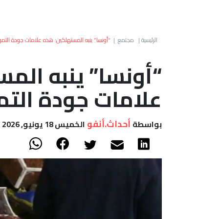
الرئيسية
|
مجتمع
|
“أونسا” ينبه المستهلكين: هذه علامات جودة التمو
“أونسا” ينبه الم
علامات جودة التم
أحداث.أنفو
بواسطة
الخميس 18 يونيو, 2026 - 23:28