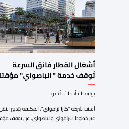
أشغال القطار فائق السرعة
تُوقف خدمة " الباصواي" مؤقتا
في محطتين بالبيضاء
بواسطة أحداث. أنفو
أعلنت شركة “كازا ترامواي”، المكلفة بتدبير النقل
عبر خطوط الترامواي والباصواي، عن توقف مؤق
لحركة السير على مستوى الخط الأول لـ”الباصوا