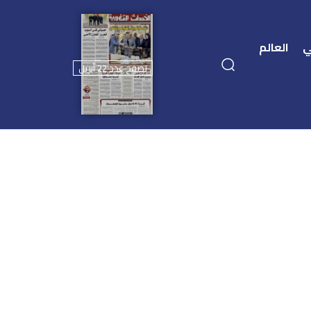
ي
العالم
تصفح عدد 22 أبريل