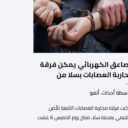
صاعق الكهربائي يمكن فرقة
اربة العصابات بسلا من
قيف شخص هائج وخطر
سطة أحداث. أنفو
نت فرقة محاربة العصابات التابعة للأمن
الإقليمي بمدينة سلا، صباح يوم الخميس 6 غشت
اري، وباستعمال السلاح الكهربائي ، من توقيف