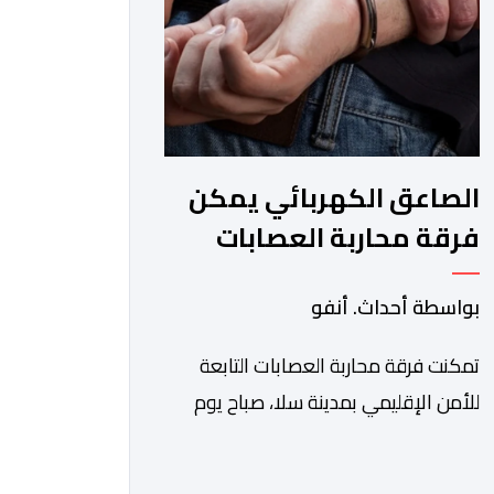
الكبيير للقطار فائق […]
الصاعق الكهربائي يمكن
فرقة محاربة العصابات
بسلا من توقيف شخص
بواسطة أحداث. أنفو
هائج وخطر
تمكنت فرقة محاربة العصابات التابعة
للأمن الإقليمي بمدينة سلا، صباح يوم
الخميس 6 غشت الجاري، وباستعمال
السلاح الكهربائي ، من توقيف شخص ،