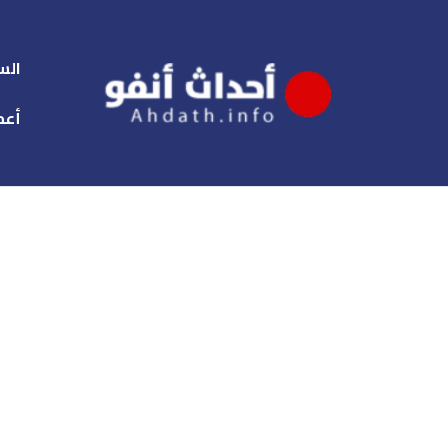
الس
أعم