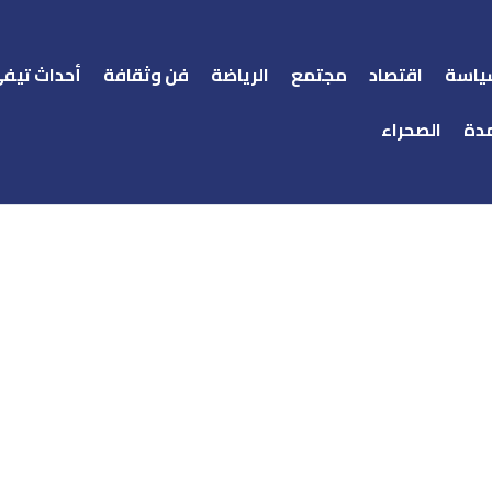
ياسة
اقتصاد
مجتمع
الرياضة
فن وثقافة
أحداث تيف
دة
الصحراء