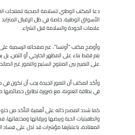
دعا المكتب الوطني للسلامة الصحية للمنتجات الغ
الأسواق الوطنية، خاصة في ظل الإقبال المتزايد ع
علامات الجودة والسلامة قبل الشراء.
وأوضح مكتب “أونسا”، عبر صفحاته الرسمية على مو
يتم فقط بناء على المظهر الخارجي أو الثمن، بل
على التمييز بين المنتوج السليم والتمور غير الصال
وأكد المكتب أن التمور الجيدة يجب أن تكون في 
في بطاقة العنونة، مع ضرورة تطابق خصائصها م
كما شدد المصدر ذاته على أهمية التأكد من خلو 
والطفيليات الحية وبيضها ويرقاتها ومخلفاتها، فض
المعتادة، باعتبارها مؤشرات قد تدل على فساد ا