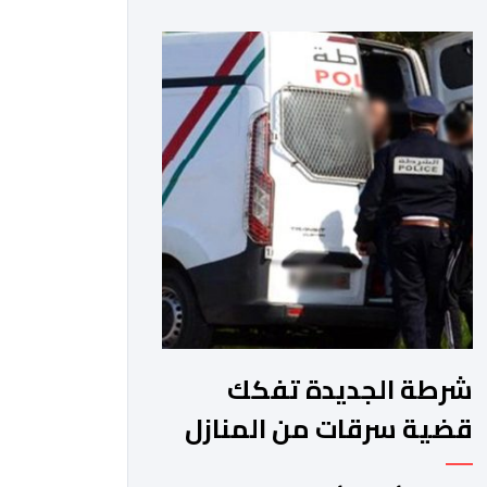
من ذوي السوابق القضائية المتعددة،
وكان يشكل موضوع مذكرات بحث جاربة.
وكان المشتبه فيه قد أثار الفوضى وترويع
المواطنين بحي الرحمة، قبل أن تتدخل
عناصر فرقة محاربة العصابات لملاحقته
ومحاصرته، غير أنه […]
شرطة الجديدة تفكك
قضية سرقات من المنازل
وتوقف مشتبها فيه