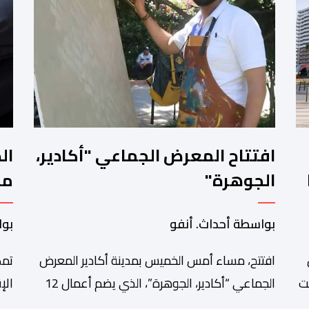
افتتاح المعرض الجماعي "أكادير،
ال
الجوهرة"
مح
تو
بواسطة أحداث. أنفو
بوا
افتتح، مساء أمس الخميس بمدينة أكادير المعرض
تمك
ت
الجماعي “أكادير، الجوهرة”، الذي يضم أعمال 12
ي”
فنانا تشكيليا من جهة سوس ماسة، ويستمر إلى
الج