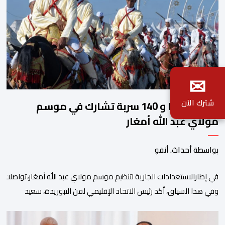
✉
شترك الآن
2140 فارسا و 140 سربة تشارك في موسم
مولاي عبد الله أمغار
بواسطة أحداث. أنفو
في إطارالاستعدادات الجارية لتنظيم موسم مولاي عبد الله أمغار،تواصلت 
وفي هذا السياق، أكد رئيس الاتحاد الإقليمي لفن التبوريدة، سعيد
ولم تخل هذه الدورة من مؤشرات إيجابية على مستوى تنوعالمشاركة، حيث 