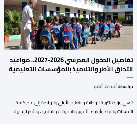
مفصل حول مشاركة المنتخبين الوطنيين لأقل من 18 سنة، إناثا وذكورا،
من طرف اللجنة التقنية التي واكبت كل […]
تفاصيل الدخول المدرسي 2026-2027.. مواعيد
التحاق الأطر والتلاميذ بالمؤسسات التعليمية
بواسطة أحداث. أنفو
تنھي وزارة التربیة الوطنیة والتعلیم الأولي والریاضة إلى علم كافة
الأمھات والآباء وأولیاء الأمور، والتلمیذات والتلامیذ، والأطر الإداریة
والتربویة وإلى الرأي العام الوطني، أن الدخول المدرسي لسنة 2026-
2027 سیتم في موعده الرسمي المحدد سلفا طبقا لمقتضیات المقرر