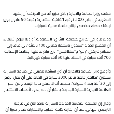
كشف وزير الصناعة والتجارة رياض مزور أنه من المرتقب أن يشهد
المغرب، في يناير 2023، توقيع اتفاقية استثمارية بقيمة 50 مليون يورو
لإنشاء مصنع مخصص لإنتاج علامة محلية للسيارات.
وذكر مزور في تصريح لصحيفة “الشرق” السعودية، أوردته اليوم الأربعاء،
أن المصنع الجديد “سيكون باستثمار مغربي 100 بالمئة”، لي ضاف إلى
مصانع شركتي “رينو” و”ستيلانتيس” التي تبلغ طاقتها الإنتاجية الإجمالية
700 ألف سيارة في السنة، منها 50 ألف سيارة كهربائية.
وأوضح وزير الصناعة والتجارة أن أول استثمار مغربي في صناعة السيارات
سيكون “بطاقة إنتاجية تناهز 3000 سيارة في العام، على أن يصل الرقم
إلى 20 ألفا بعد 4 سنوات”، مضيفا أنه لا يمكن حاليا الإفصاح عن اسم
العلامة التجارية للسيارة الجديدة باعتبار أن ذلك يعود لأصحاب الاستثمار.
وقال إن العلامة المغربية الجديدة للسيارات توجد الآن في مرحلة
الترخيص النهائي، بعد أن اجتازت كافة التجارب والاختبارات بنجاح، مبرزا أن