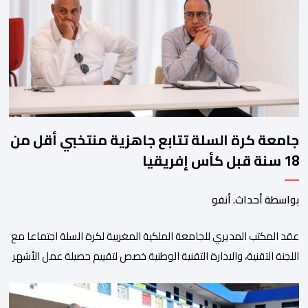
وتبرز هذه الأرقام الحجم الكبير الذي باتت تعرفه تظاهرةالتبوريدة خلال 
ومن المرتقب أن تعرف فعاليات الموسم إقبالا جماهيريا
واسعا،في ظل الشغف الكبير الذي يحظى به فن التبوريدة، باعتبارهأحد أبرز م
جامعة كرة السلة تتابع جاهزية منتخبي أقل من
18 سنة قبل كأس إفريقيا
بواسطة أحداث. أنفو
عقد المكتب المديري للجامعة الملكية المغربية لكرة السلة اجتماعا مع
اللجنة التقنية، والادارة التقنية الوطنية خصص لتقييم حصيلة عمل الأشهر
الثلاثة الماضية، والوقوف على مختلف المحطات التي شهدتها
المنتخبات الوطنية خلال الفترة الأخيرة. وشهد الاجتماع تقديم عرض