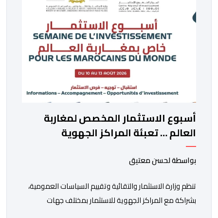
أسبوع الاستثمار المخصص لمغاربة
العالم … تعبئة المراكز الجهوية
للاستثمار لمواكبة مشاريع مغاربة
العالم
بواسطة لحسن معتيق
تنظم وزارة الاستثمار والتقائية وتقييم السياسات العمومية،
بشراكة مع المراكز الجهوية للاستثمار بمختلف جهات
المملكة، خلال الفترة الممتدة من 10 إلى 13 غشت 2026،